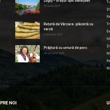
a
Lugoj – orașul tipic bănăţean
T
16 iunie 2017
Șt
Re
Tr
Rețetă de Vărzare- plăcintă cu
varză
E
4 ianuarie 2021
Is
Șt
Prăjitură cu untură de porc
Me
30 ianuarie 2020
Re
B
PRE NOI
U