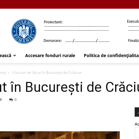
ească
Accesare fonduri rurale
Politica de confidențialita
enia
3 lucruri de făcut în București de Crăciun
ut în București de Crăc
9
0
Ad