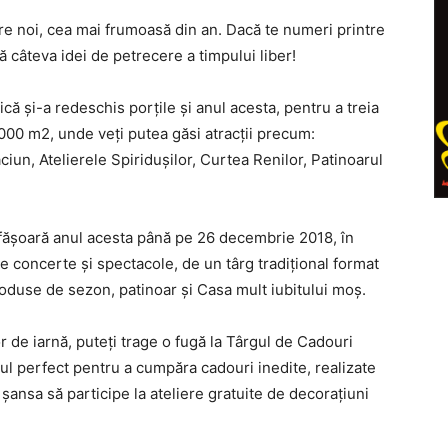
re noi, cea mai frumoasă din an. Dacă te numeri printre
ă câteva idei de petrecere a timpului liber!
 și-a redeschis porțile și anul acesta, pentru a treia
8000 m2, unde veți putea găsi atracții precum:
iun, Atelierele Spiridușilor, Curtea Renilor, Patinoarul
esfășoară anul acesta până pe 26 decembrie 2018, în
 de concerte și spectacole, de un târg tradițional format
oduse de sezon, patinoar și Casa mult iubitului moș.
or de iarnă, puteți trage o fugă la Târgul de Cadouri
ul perfect pentru a cumpăra cadouri inedite, realizate
 șansa să participe la ateliere gratuite de decorațiuni