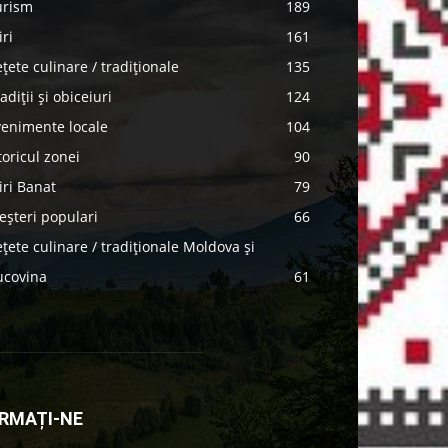
urism
189
iri
161
țete culinare / tradiționale
135
adiții și obiceiuri
124
venimente locale
104
toricul zonei
90
iri Banat
79
șteri populari
66
țete culinare / tradiționale Moldova și
ucovina
61
RMAȚI-NE