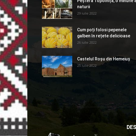
Peștera Topolnița, o minune 
naturii
29 iulie 2022
Cum poți folosi pepenele
galben în rețete delicioase
26 iulie 2022
Castelul Roșu din Hemeiuș
25 iulie 2022
DES