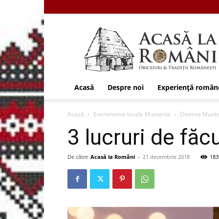
Acasa
la
Romani
Acasă
Despre noi
Experiență român
Acasă
Evenimente locale Muntenia
Diverse Munt
3 lucruri de făc
De către
Acasă la Români
-
21 decembrie 2018
183