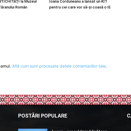
TICHITĂȚI la Muzeul
Ioana Corduneanu a lansat un KIT
 Țăranului Român
pentru cei care vor să-și coasă o IE
spamul.
Află cum sunt procesate datele comentariilor tale
.
POSTĂRI POPULARE
C