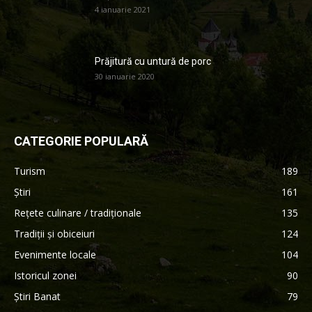
4 ianuarie 2021
Prăjitură cu untură de porc
30 ianuarie 2020
CATEGORIE POPULARĂ
Turism
189
Știri
161
Rețete culinare / tradiționale
135
Tradiții și obiceiuri
124
Evenimente locale
104
Istoricul zonei
90
Știri Banat
79