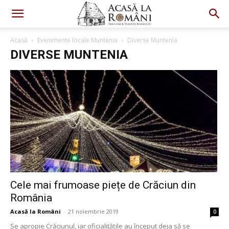
Acasă
Evenimente locale Muntenia
Diverse Muntenia
DIVERSE MUNTENIA
Cele mai frumoase piețe de Crăciun din
România
Acasă la Români
-
21 noiembrie 2019
0
Se apropie Crăciunul, iar oficialitățile au început deja să se