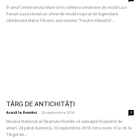
În anul Centenarului Marii Uniri, celebra creatoare de modă Liza
Panait a prezentat un show de modă inspirat de legendara
cântăreaţă Maria Tănase, aşa-numita "Pasăre măiastră"...
TÂRG DE ANTICHITĂȚI
Acasă la Români
-
26 septembrie 2018
0
Muzeul Național al Țăranului Român vă așteaptă începând de
vineri, 28 până duminică, 30 septembrie 2018, între orele 10 și 18, la
Târgul de...