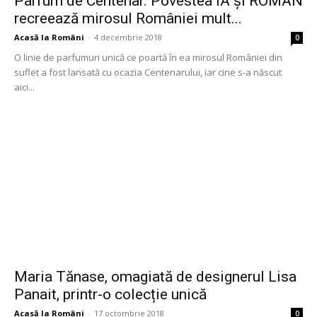
Parfum de Centenar. Povestea IA și ROMÂN
recreează mirosul României mult...
Acasă la Români
-
4 decembrie 2018
0
O linie de parfumuri unică ce poartă în ea mirosul României din
suflet a fost lansată cu ocazia Centenarului, iar cine s-a născut
aici...
Maria Tănase, omagiată de designerul Lisa
Panait, printr-o colecție unică
Acasă la Români
-
17 octombrie 2018
0