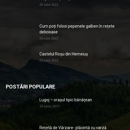
29 iulie 2022
Cum poți folosi pepenele galben în rețete
delicioase
26 iulie 2022
Castelul Roșu din Hemeiuș
25 iulie 2022
POSTĂRI POPULARE
Lugoj – orașul tipic bănăţean
16 iunie 2017
Rețetă de Vărzare- plăcintă cu varză