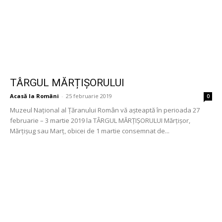
TÂRGUL MĂRȚIȘORULUI
Acasă la Români
-
25 februarie 2019
0
Muzeul Național al Țăranului Român vă așteaptă în perioada 27
februarie – 3 martie 2019 la TÂRGUL MĂRȚIȘORULUI Mărțișor,
Mărțișug sau Marț, obicei de 1 martie consemnat de...