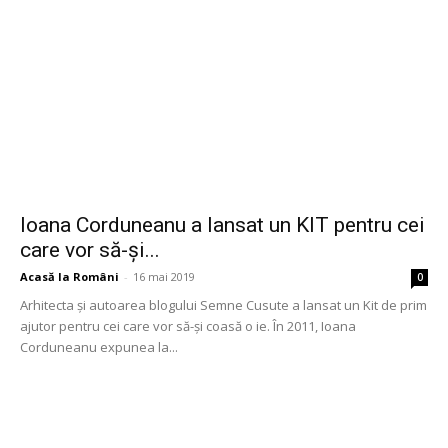
Ioana Corduneanu a lansat un KIT pentru cei
care vor să-și...
Acasă la Români
-
16 mai 2019
0
Arhitecta și autoarea blogului Semne Cusute a lansat un Kit de prim
ajutor pentru cei care vor să-și coasă o ie. În 2011, Ioana
Corduneanu expunea la...