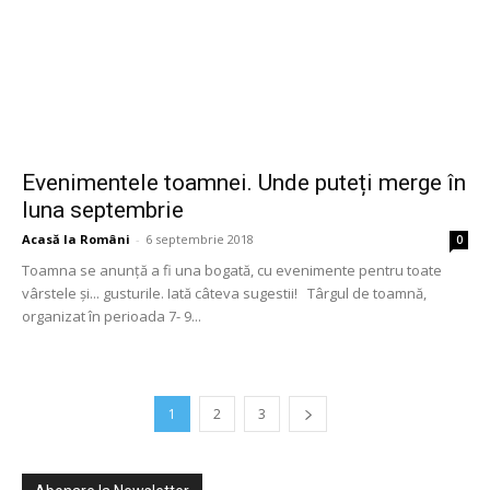
Evenimentele toamnei. Unde puteți merge în
luna septembrie
Acasă la Români
-
6 septembrie 2018
0
Toamna se anunță a fi una bogată, cu evenimente pentru toate
vârstele și... gusturile. Iată câteva sugestii! Târgul de toamnă,
organizat în perioada 7- 9...
1
2
3