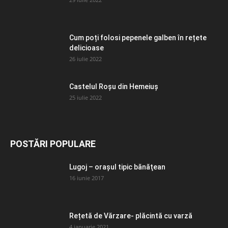
Cum poți folosi pepenele galben în rețete
delicioase
26 iulie 2022
Castelul Roșu din Hemeiuș
25 iulie 2022
POSTĂRI POPULARE
Lugoj – orașul tipic bănăţean
16 iunie 2017
Rețetă de Vărzare- plăcintă cu varză
4 ianuarie 2021