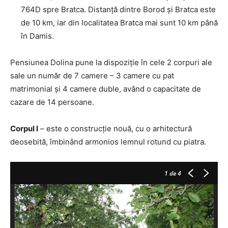
764D spre Bratca. Distanţă dintre Borod şi Bratca este
de 10 km, iar din localitatea Bratca mai sunt 10 km până
în Damis.
Pensiunea Dolina pune la dispoziţie în cele 2 corpuri ale
sale un număr de 7 camere – 3 camere cu pat
matrimonial şi 4 camere duble, având o capacitate de
cazare de 14 persoane.
Corpul I
– este o construcţie nouă, cu o arhitectură
deosebită, îmbinând armonios lemnul rotund cu piatra.
1
de 4