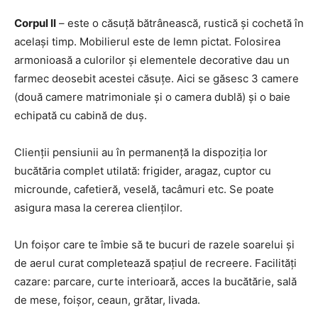
Corpul II
– este o căsuţă bătrânească, rustică şi cochetă în
acelaşi timp. Mobilierul este de lemn pictat. Folosirea
armonioasă a culorilor şi elementele decorative dau un
farmec deosebit acestei căsuţe. Aici se găsesc 3 camere
(două camere matrimoniale şi o camera dublă) şi o baie
echipată cu cabină de duş.
Clienţii pensiunii au în permanenţă la dispoziţia lor
bucătăria complet utilată: frigider, aragaz, cuptor cu
microunde, cafetieră, veselă, tacâmuri etc. Se poate
asigura masa la cererea clienţilor.
Un foişor care te îmbie să te bucuri de razele soarelui şi
de aerul curat completează spaţiul de recreere. Facilităţi
cazare: parcare, curte interioară, acces la bucătărie, sală
de mese, foişor, ceaun, grătar, livada.