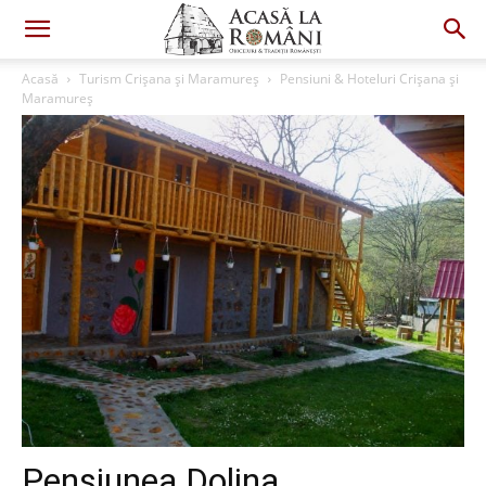
Acasă
Turism Crișana și Maramureș
Pensiuni & Hoteluri Crișana și
Maramureș
Pensiunea Dolina