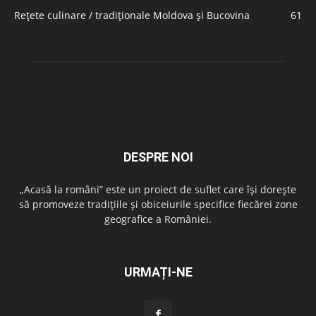
Rețete culinare / tradiționale Moldova și Bucovina
61
DESPRE NOI
„Acasă la români” este un proiect de suflet care își dorește
să promoveze tradițiile și obiceiurile specifice fiecărei zone
geografice a României.
URMAȚI-NE