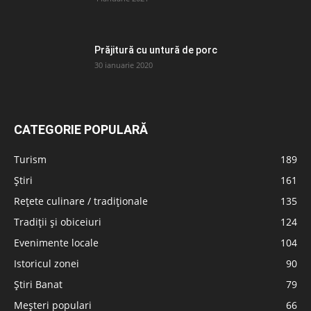
Prăjitură cu untură de porc
30 ianuarie 2020
CATEGORIE POPULARĂ
Turism
189
Știri
161
Rețete culinare / tradiționale
135
Tradiții și obiceiuri
124
Evenimente locale
104
Istoricul zonei
90
Știri Banat
79
Meșteri populari
66