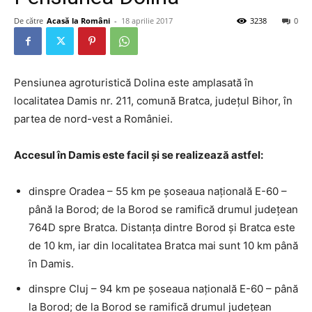
De către
Acasă la Români
-
18 aprilie 2017
3238
0
Pensiunea agroturistică Dolina este amplasată în
localitatea Damis nr. 211, comună Bratca, judeţul Bihor, în
partea de nord-vest a României.
Accesul în Damis este facil şi se realizează astfel:
dinspre Oradea – 55 km pe şoseaua naţională E-60 –
până la Borod; de la Borod se ramifică drumul judeţean
764D spre Bratca. Distanţa dintre Borod şi Bratca este
de 10 km, iar din localitatea Bratca mai sunt 10 km până
în Damis.
dinspre Cluj – 94 km pe şoseaua naţională E-60 – până
la Borod; de la Borod se ramifică drumul judeţean