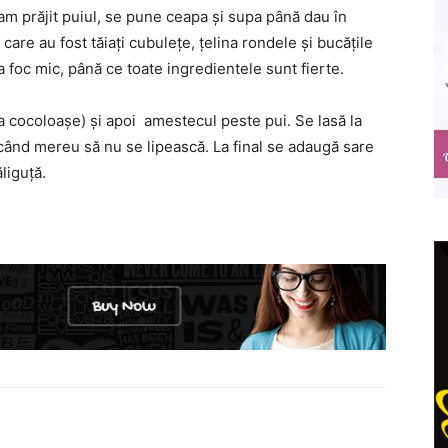
 am prăjit puiul, se pune ceapa și supa până dau în
 care au fost tăiați cubulețe, țelina rondele și bucățile
a foc mic, până ce toate ingredientele sunt fierte.
la cocoloașe) și apoi amestecul peste pui. Se lasă la
când mereu să nu se lipească. La final se adaugă sare
liguță.