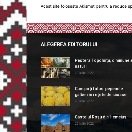
Acest site folosește Akismet pentru a reduce 
ALEGEREA EDITORULUI
Peștera Topolnița, o minune 
naturii
29 iulie 2022
Cum poți folosi pepenele
galben în rețete delicioase
26 iulie 2022
Castelul Roșu din Hemeiuș
25 iulie 2022