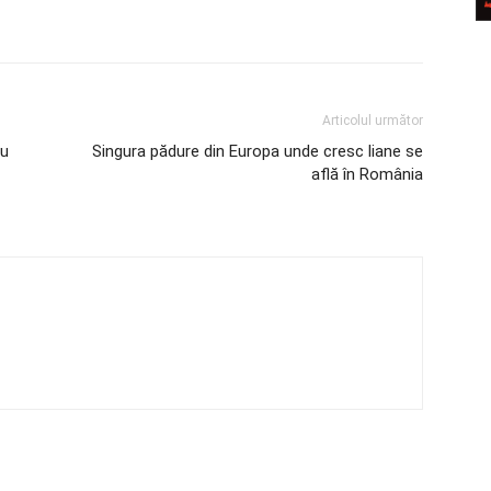
Articolul următor
cu
Singura pădure din Europa unde cresc liane se
află în România