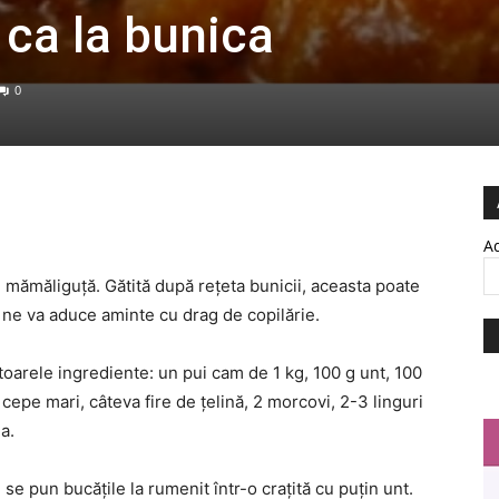
 ca la bunica
0
Ad
 mămăliguță. Gătită după rețeta bunicii, aceasta poate
ne va aduce aminte cu drag de copilărie.
oarele ingrediente: un pui cam de 1 kg, 100 g unt, 100
 cepe mari, câteva fire de țelină, 2 morcovi, 2-3 linguri
a.
e pun bucățile la rumenit într-o crațită cu puțin unt.