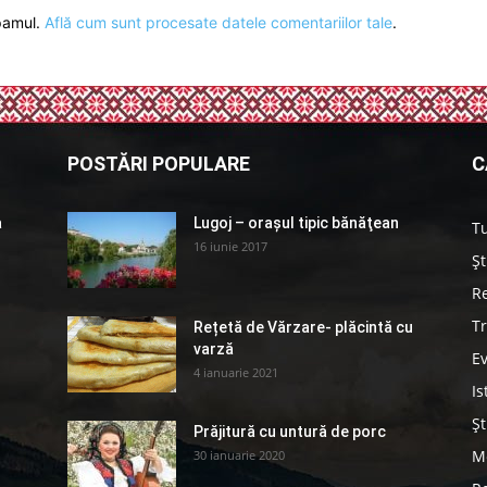
spamul.
Află cum sunt procesate datele comentariilor tale
.
POSTĂRI POPULARE
C
a
Lugoj – orașul tipic bănăţean
T
16 iunie 2017
Șt
Re
Tr
Rețetă de Vărzare- plăcintă cu
varză
E
4 ianuarie 2021
Is
Șt
Prăjitură cu untură de porc
Me
30 ianuarie 2020