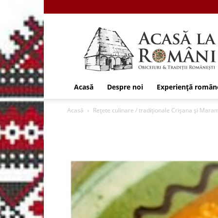
Acasa
la
Romani
Acasă
Despre noi
Experiență român
Acasă
Rețete culinare / tradiționale Crișana și Mar