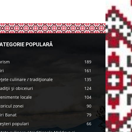
ATEGORIE POPULARĂ
urism
189
iri
161
țete culinare / tradiționale
135
adiții și obiceiuri
124
venimente locale
104
toricul zonei
90
iri Banat
79
șteri populari
66