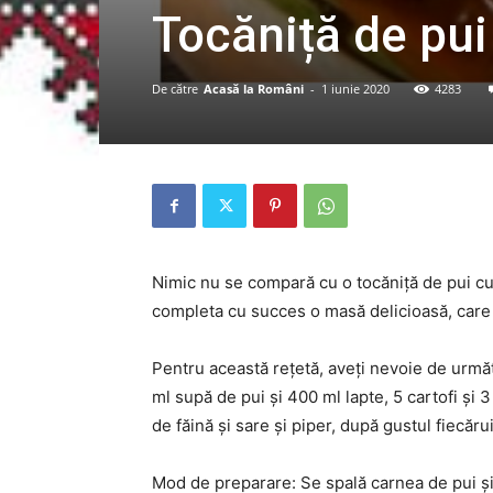
Tocăniță de pui
De către
Acasă la Români
-
1 iunie 2020
4283
Nimic nu se compară cu o tocăniță de pui cu
completa cu succes o masă delicioasă, care 
Pentru această rețetă, aveți nevoie de următ
ml supă de pui și 400 ml lapte, 5 cartofi și 3
de făină și sare și piper, după gustul fiecărui
Mod de preparare: Se spală carnea de pui și s