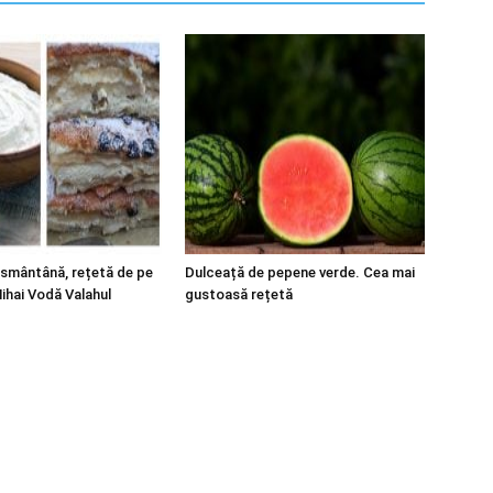
 smântână, rețetă de pe
Dulceață de pepene verde. Cea mai
Mihai Vodă Valahul
gustoasă rețetă