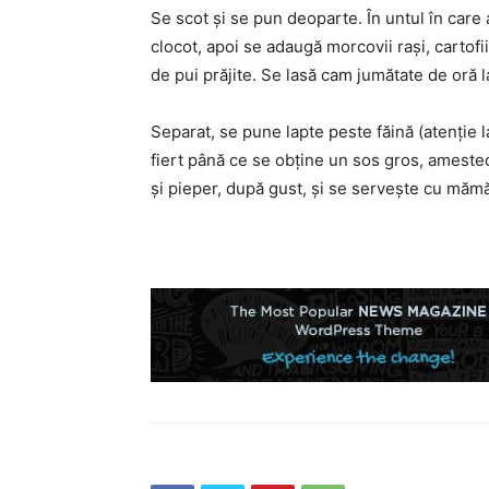
Se scot și se pun deoparte. În untul în care
clocot, apoi se adaugă morcovii rași, cartofii
de pui prăjite. Se lasă cam jumătate de oră l
Separat, se pune lapte peste făină (atenție 
fiert până ce se obţine un sos gros, ameste
și pieper, după gust, și se servește cu mămă