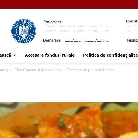
ească
Accesare fonduri rurale
Politica de confidențialita
amureș
Cina Crișana și Maramureș
Tocăniță de pui ca la bunica