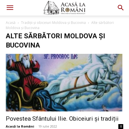
Acasă
Tradiții și obiceiuri Moldova și Bucovina
Alte sărbători
Moldova și Bucovina
ALTE SĂRBĂTORI MOLDOVA ȘI
BUCOVINA
Povestea Sfântului Ilie. Obiceiuri și tradiții
Acasă la Români
-
19 iulie 2022
0