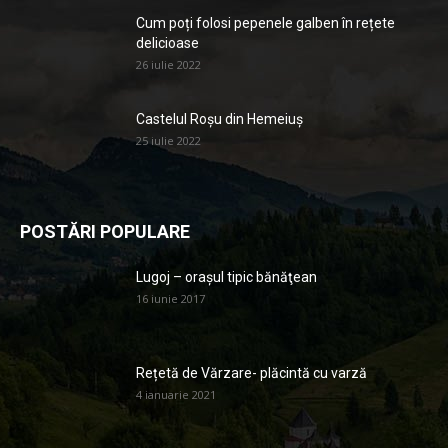
Cum poți folosi pepenele galben în rețete
delicioase
26 iulie 2022
Castelul Roșu din Hemeiuș
25 iulie 2022
POSTĂRI POPULARE
Lugoj – orașul tipic bănăţean
16 iunie 2017
Rețetă de Vărzare- plăcintă cu varză
4 ianuarie 2021