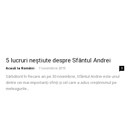
5 lucruri neștiute despre Sfântul Andrei
Acasă la Români
-
7 noiembrie 2019
0
Sărbătorit în fiecare an pe 30 noiembrie, Sfântul Andrei este unul
dintre cei mai importanți sfinți și cel care a adus creștinismul pe
meleagurile...