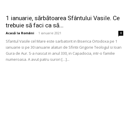
1 ianuarie, sărbătoarea Sfântului Vasile. Ce
trebuie să faci ca să...
Acasă la Români
-
1 ianuarie 2021
0
Sfantul Vasile cel Mare este sarbatorit in Biserica Ortodoxa pe 1
ianuarie si pe 30 ianuarie alaturi de Sfintii Grigorie Teologul si Ioan
Gura de Aur. S-a nascut in anul 330, in Capadocia, intr-o familie
numeroasa. A avut patru surori […]...