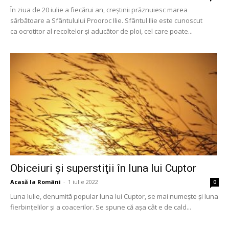
În ziua de 20 iulie a fiecărui an, creştinii prăznuiesc marea
sărbătoare a Sfântulului Prooroc Ilie. Sfântul Ilie este cunoscut
ca ocrotitor al recoltelor și aducător de ploi, cel care poate...
Obiceiuri şi superstiţii în luna lui Cuptor
Acasă la Români
-
1 iulie 2022
0
Luna Iulie, denumită popular luna lui Cuptor, se mai numește și luna
fierbințelilor și a coacerilor. Se spune că așa cât e de cald...