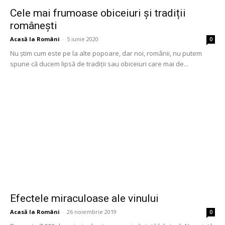
Cele mai frumoase obiceiuri și tradiții
românești
Acasă la Români
-
5 iunie 2020
0
Nu știm cum este pe la alte popoare, dar noi, românii, nu putem
spune că ducem lipsă de tradiții sau obiceiuri care mai de...
Efectele miraculoase ale vinului
Acasă la Români
-
26 noiembrie 2019
0