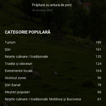
Prăjitură cu untură de porc
30 ianuarie 2020
CATEGORIE POPULARĂ
Turism
189
Știri
161
Rețete culinare / tradiționale
135
Tradiții și obiceiuri
124
Evenimente locale
104
Istoricul zonei
90
Știri Banat
79
Meșteri populari
66
Rețete culinare / tradiționale Moldova și Bucovina
61