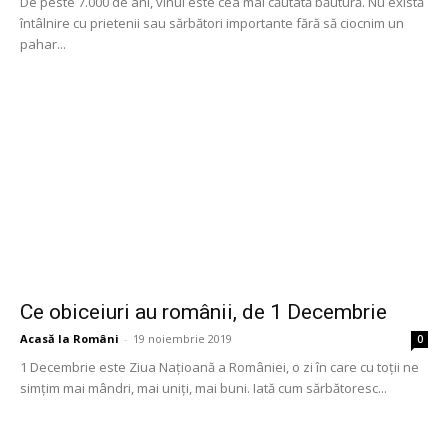
De peste 7.000 de ani, vinul este cea mai căutată băutură. Nu există
întâlnire cu prietenii sau sărbători importante fără să ciocnim un
pahar...
Ce obiceiuri au românii, de 1 Decembrie
Acasă la Români
-
19 noiembrie 2019
0
1 Decembrie este Ziua Națioană a României, o zi în care cu toții ne
simțim mai mândri, mai uniți, mai buni. Iată cum sărbătoresc...