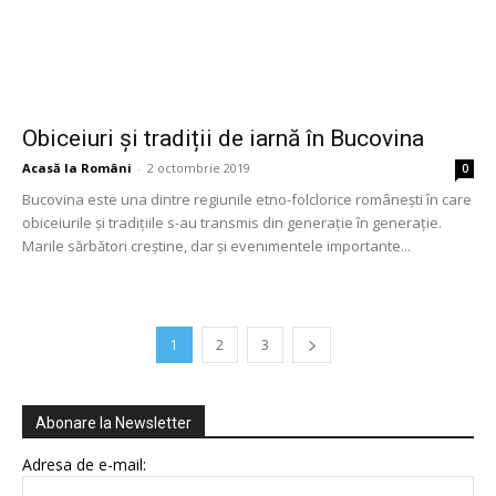
Obiceiuri și tradiții de iarnă în Bucovina
Acasă la Români
-
2 octombrie 2019
0
Bucovina este una dintre regiunile etno-folclorice românești în care
obiceiurile și tradițiile s-au transmis din generație în generație.
Marile sărbători creștine, dar și evenimentele importante...
1
2
3
Abonare la Newsletter
Adresa de e-mail: