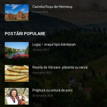
Castelul Roșu din Hemeiuș
25 iulie 2022
POSTĂRI POPULARE
Lugoj – orașul tipic bănăţean
16 iunie 2017
Rețetă de Vărzare- plăcintă cu varză
4 ianuarie 2021
Prăjitură cu untură de porc
30 ianuarie 2020