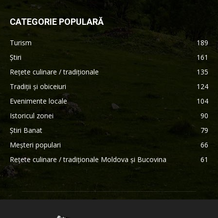
CATEGORIE POPULARĂ
Turism
189
Știri
161
Rețete culinare / tradiționale
135
Tradiții și obiceiuri
124
Evenimente locale
104
Istoricul zonei
90
Știri Banat
79
Meșteri populari
66
Rețete culinare / tradiționale Moldova și Bucovina
61