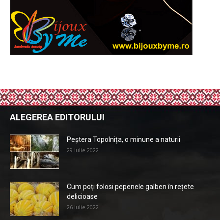
ALEGEREA EDITORULUI
Peștera Topolnița, o minune a naturii
29 iulie 2022
Cum poți folosi pepenele galben în rețete
delicioase
26 iulie 2022