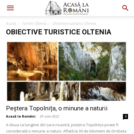
Acasă
Turism Oltenia
Obiective turistice Oltenia
OBIECTIVE TURISTICE OLTENIA
Peștera Topolnița, o minune a naturii
Acasă la Români
-
29 iulie 2022
0
A doua ca lungime din țara noastră, peștera Topolnița poate fi
considerată o minune a naturii. Aflată la 30 de kilometri de Drobeta