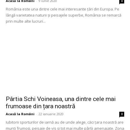
Acasă la Români
-
9 iunie 2020
0
România este una dintre cele mai interesante țări din Europa. Pe
lângă varietatea naturii și peisajele superbe, România se remarcă
prin multe alte lucruri...
Pârtia Schi Voineasa, una dintre cele mai
frumoase din țara noastră
Acasă la Români
-
22 ianuarie 2020
0
Iubitorii sporturilor de iarnă au de unde alege, căci țara noastră are
munți frumoși, peisaje de vis și tot mai multe pârtii amenajate. Zona