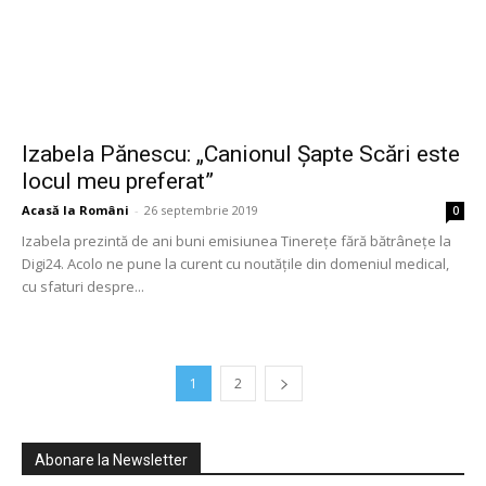
Izabela Pănescu: „Canionul Șapte Scări este
locul meu preferat”
Acasă la Români
-
26 septembrie 2019
0
Izabela prezintă de ani buni emisiunea Tinerețe fără bătrânețe la
Digi24. Acolo ne pune la curent cu noutățile din domeniul medical,
cu sfaturi despre...
1
2
Abonare la Newsletter