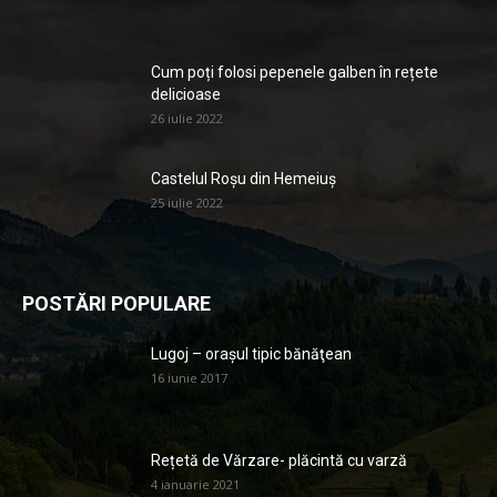
Cum poți folosi pepenele galben în rețete
delicioase
26 iulie 2022
Castelul Roșu din Hemeiuș
25 iulie 2022
POSTĂRI POPULARE
Lugoj – orașul tipic bănăţean
16 iunie 2017
Rețetă de Vărzare- plăcintă cu varză
4 ianuarie 2021