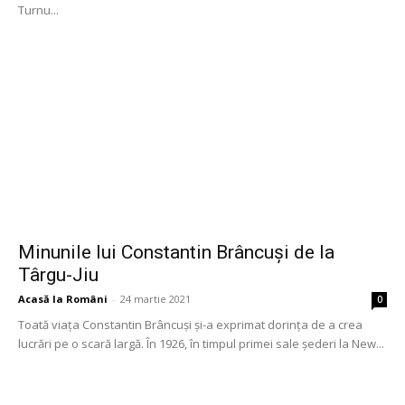
Turnu...
Minunile lui Constantin Brâncuşi de la
Târgu-Jiu
Acasă la Români
-
24 martie 2021
0
Toată viaţa Constantin Brâncuşi şi-a exprimat dorinţa de a crea
lucrări pe o scară largă. În 1926, în timpul primei sale şederi la New...