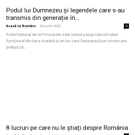
Podul lui Dumnezeu și legendele care s-au
transmis din generație în...
Acasă la Români
-
24 iunie 2020
0
Podul Natural de la Ponoarele este unicul pasaj natural rutier
funcțional din țara noastră și un loc care fascinează pe oricine are
prilejul să...
8 lucruri pe care nu le știați despre România