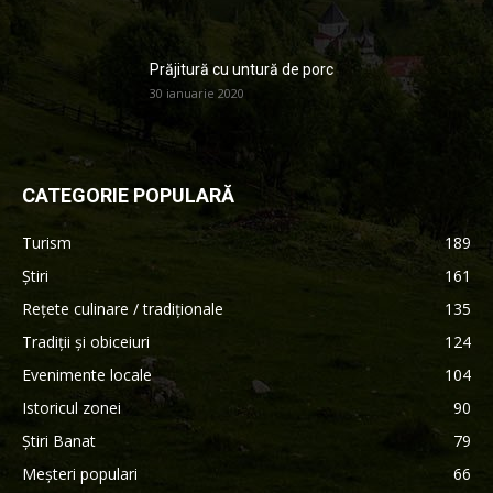
Prăjitură cu untură de porc
30 ianuarie 2020
CATEGORIE POPULARĂ
Turism
189
Știri
161
Rețete culinare / tradiționale
135
Tradiții și obiceiuri
124
Evenimente locale
104
Istoricul zonei
90
Știri Banat
79
Meșteri populari
66