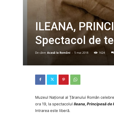
ILEANA, PRINC
Spectacol de te
De către
Acasă la Români
-
5 mai 2018
1624
Muzeul Național al Țăranului Român celebrea
ora 19, la spectacolul
Ileana, Principesă de
Intrarea este liberă.