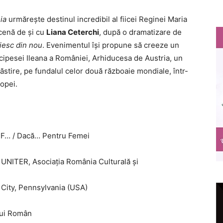
ia
urmărește destinul incredibil al fiicei Reginei Maria
scenă de și cu
Liana Ceterchi
, după o dramatizare de
iesc din nou
. Evenimentul își propune să creeze un
ipesei Ileana a României, Arhiducesa de Austria, un
ăstire, pe fundalul celor două războaie mondiale, într-
ropei.
u IF… / Dacă… Pentru Femei
i, UNITER, Asociația România Culturală și
 City, Pennsylvania (USA)
lui Român