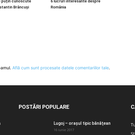
ai puțin cunoscute
6 lucruri interesante despre
tantin Brâncuși
România
spamul.
Află cum sunt procesate datele comentariilor tale
.
POSTĂRI POPULARE
C
a
Lugoj – orașul tipic bănăţean
T
16 iunie 2017
Șt