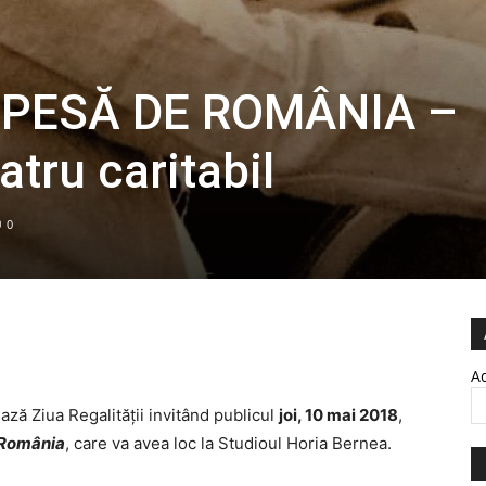
IPESĂ DE ROMÂNIA –
atru caritabil
0
Ad
ză Ziua Regalității invitând publicul
joi, 10 mai 2018
,
 România
, care va avea loc la Studioul Horia Bernea.