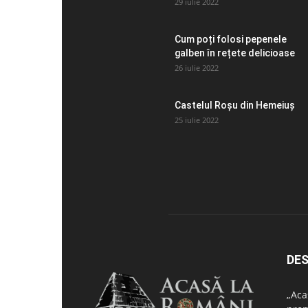
29 iulie 2022
Cum poți folosi pepenele
galben în rețete delicioase
26 iulie 2022
Castelul Roșu din Hemeiuș
25 iulie 2022
DES
„Aca