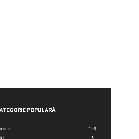
ATEGORIE POPULARĂ
urism
189
iri
161