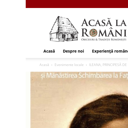
Acasa
la
Romani
Acasă
Despre noi
Experiență român
Acasă
Evenimente locale
ILEANA, PRINCIPESĂ DE R