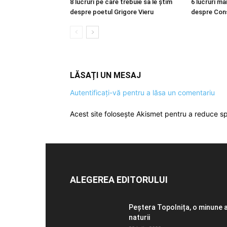
8 lucruri pe care trebuie să le știm
6 lucruri m
despre poetul Grigore Vieru
despre Cons
LĂSAȚI UN MESAJ
Autentificați-vă pentru a lăsa un comentariu
Acest site folosește Akismet pentru a reduce 
ALEGEREA EDITORULUI
Peștera Topolnița, o minune 
naturii