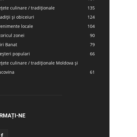
țete culinare / tradiționale
135
adiții și obiceiuri
124
venimente locale
104
toricul zonei
90
iri Banat
79
șteri populari
66
țete culinare / tradiționale Moldova și
ucovina
61
RMAȚI-NE