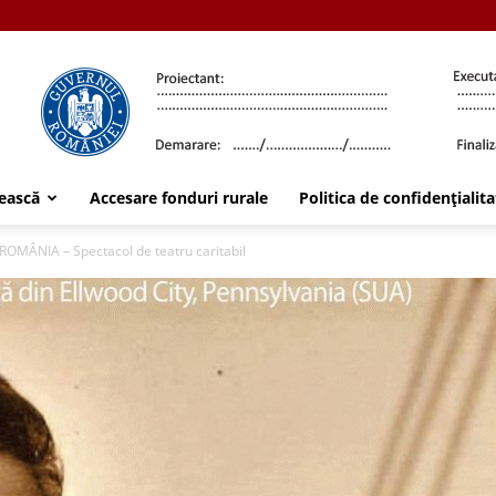
ească
Accesare fonduri rurale
Politica de confidențialita
OMÂNIA – Spectacol de teatru caritabil