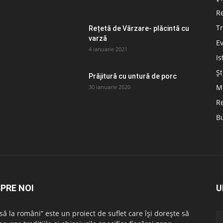
Re
Tr
Rețetă de Vărzare- plăcintă cu
varză
E
4 ianuarie 2021
Is
Șt
Prăjitură cu untură de porc
Me
30 ianuarie 2020
Re
B
PRE NOI
U
să la români” este un proiect de suflet care își dorește să