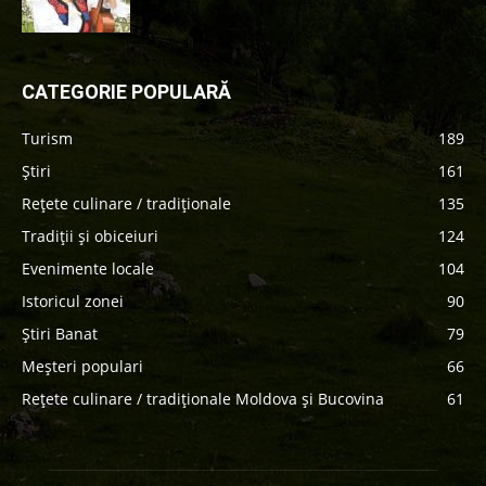
CATEGORIE POPULARĂ
Turism
189
Știri
161
Rețete culinare / tradiționale
135
Tradiții și obiceiuri
124
Evenimente locale
104
Istoricul zonei
90
Știri Banat
79
Meșteri populari
66
Rețete culinare / tradiționale Moldova și Bucovina
61