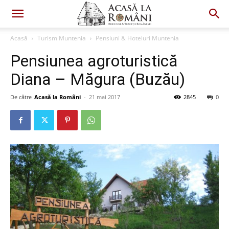
Acasă
Turism Muntenia
Pensiuni & Hoteluri Muntenia
Pensiunea agroturistică
Diana – Măgura (Buzău)
De către
Acasă la Români
-
21 mai 2017
2845
0