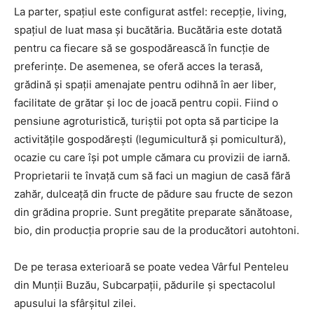
La parter, spaţiul este configurat astfel: recepţie, living,
spaţiul de luat masa şi bucătăria. Bucătăria este dotată
pentru ca fiecare să se gospodărească în funcţie de
preferinţe. De asemenea, se oferă acces la terasă,
grădină şi spaţii amenajate pentru odihnă în aer liber,
facilitate de grătar şi loc de joacă pentru copii. Fiind o
pensiune agroturistică, turiştii pot opta să participe la
activităţile gospodăreşti (legumicultură şi pomicultură),
ocazie cu care îşi pot umple cămara cu provizii de iarnă.
Proprietarii te învaţă cum să faci un magiun de casă fără
zahăr, dulceaţă din fructe de pădure sau fructe de sezon
din grădina proprie. Sunt pregătite preparate sănătoase,
bio, din producţia proprie sau de la producători autohtoni.
De pe terasa exterioară se poate vedea Vârful Penteleu
din Munţii Buzău, Subcarpaţii, pădurile şi spectacolul
apusului la sfârşitul zilei.