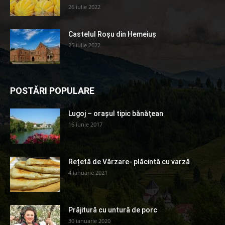
26 iulie 2022
Castelul Roșu din Hemeiuș
25 iulie 2022
POSTĂRI POPULARE
Lugoj – orașul tipic bănăţean
16 iunie 2017
Rețetă de Vărzare- plăcintă cu varză
4 ianuarie 2021
Prăjitură cu untură de porc
30 ianuarie 2020