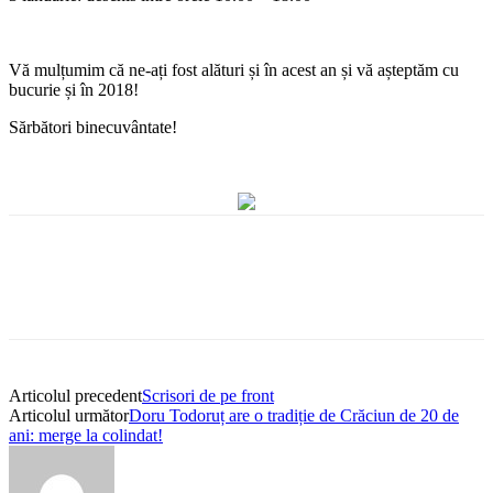
Vă mulțumim că ne-ați fost alături și în acest an și vă așteptăm cu
bucurie și în 2018!
Sărbători binecuvântate!
Articolul precedent
Scrisori de pe front
Articolul următor
Doru Todoruț are o tradiție de Crăciun de 20 de
ani: merge la colindat!