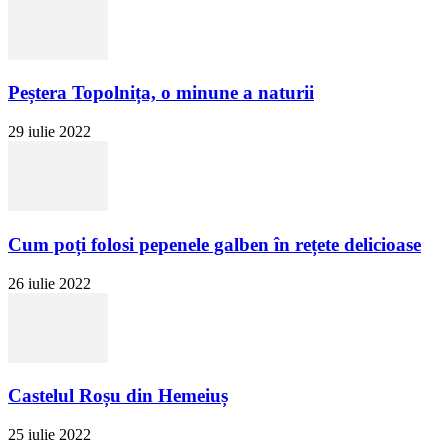
Peștera Topolnița, o minune a naturii
29 iulie 2022
Cum poți folosi pepenele galben în rețete delicioase
26 iulie 2022
Castelul Roșu din Hemeiuș
25 iulie 2022