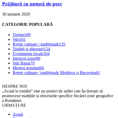
Prăjitură cu untură de porc
30 ianuarie 2020
CATEGORIE POPULARĂ
Turism
189
Știri
161
Rețete culinare / tradiționale
135
Tradiții și obiceiuri
124
Evenimente locale
104
Istoricul zonei
90
Știri Banat
79
Meșteri populari
66
Rețete culinare / tradiționale Moldova și Bucovina
61
DESPRE NOI
„Acasă la români” este un proiect de suflet care își dorește să
promoveze tradițiile și obiceiurile specifice fiecărei zone geografice
a României.
URMAȚI-NE
Acasă