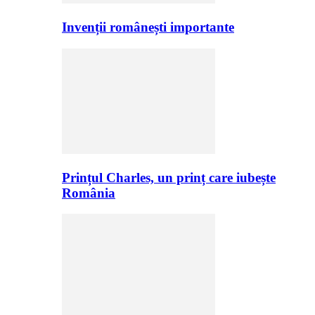
Invenții românești importante
Prințul Charles, un prinț care iubește
România