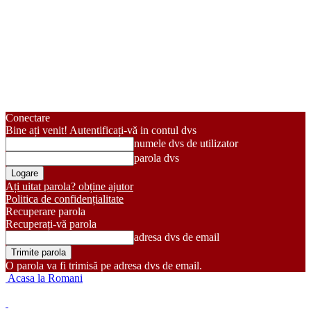
Conectare
Bine ați venit! Autentificați-vă in contul dvs
numele dvs de utilizator
parola dvs
Ați uitat parola? obține ajutor
Politica de confidențialitate
Recuperare parola
Recuperați-vă parola
adresa dvs de email
O parola va fi trimisă pe adresa dvs de email.
Acasa la Romani