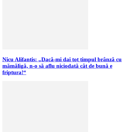
Nicu Alifantis: „Dacă-mi dai tot timpul brânză cu
mămăligă, n-o să aflu niciodată cât de bună e
friptura!“