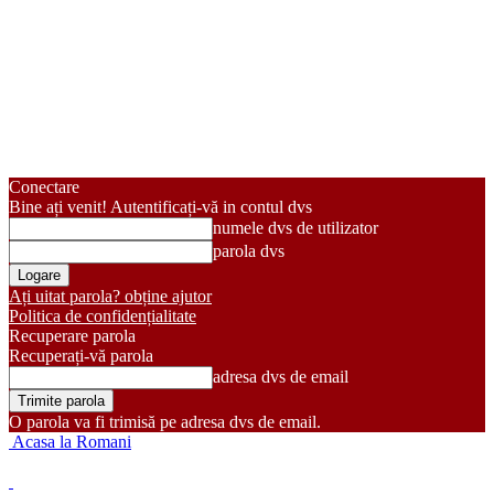
Conectare
Bine ați venit! Autentificați-vă in contul dvs
numele dvs de utilizator
parola dvs
Ați uitat parola? obține ajutor
Politica de confidențialitate
Recuperare parola
Recuperați-vă parola
adresa dvs de email
O parola va fi trimisă pe adresa dvs de email.
Acasa la Romani