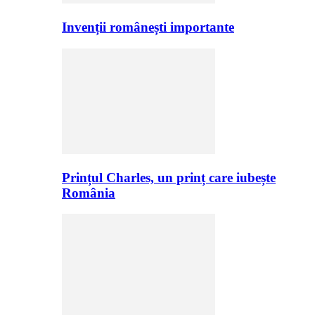
Invenții românești importante
Prințul Charles, un prinț care iubește
România