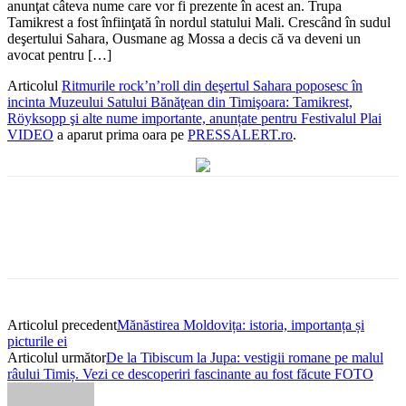
anunţat câteva nume care vor fi prezente în acest an. Trupa
Tamikrest a fost înfiinţată în nordul statului Mali. Crescând în sudul
deşertului Sahara, Ousmane ag Mossa a decis că va deveni un
avocat pentru […]
Articolul
Ritmurile rock’n’roll din deşertul Sahara poposesc în
incinta Muzeului Satului Bănăţean din Timişoara: Tamikrest,
Röyksopp şi alte nume importante, anunțate pentru Festivalul Plai
VIDEO
a aparut prima oara pe
PRESSALERT.ro
.
Articolul precedent
Mănăstirea Moldovița: istoria, importanța și
picturile ei
Articolul următor
De la Tibiscum la Jupa: vestigii romane pe malul
râului Timiș. Vezi ce descoperiri fascinante au fost făcute FOTO