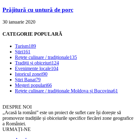
Prăjitură cu untură de porc
30 ianuarie 2020
CATEGORIE POPULARĂ
Turism
189
Știri
161
Rețete culinare / tradiționale
135
Tradiții și obiceiuri
124
Evenimente locale
104
Istoricul zonei
90
Știri Banat
79
Meșteri populari
66
Rețete culinare / tradiționale Moldova și Bucovina
61
DESPRE NOI
„Acasă la români” este un proiect de suflet care își dorește să
promoveze tradițiile și obiceiurile specifice fiecărei zone geografice
a României.
URMAȚI-NE