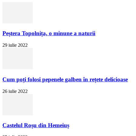
Peștera Topolnița, o minune a naturii
29 iulie 2022
Cum poți folosi pepenele galben în rețete delicioase
26 iulie 2022
Castelul Roșu din Hemeiuș