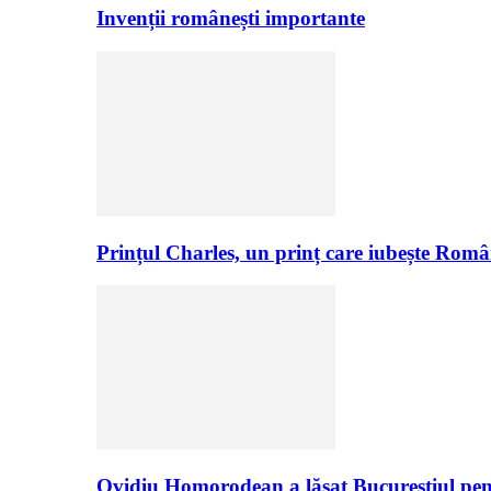
Invenții românești importante
Prințul Charles, un prinț care iubește Româ
Ovidiu Homorodean a lăsat Bucureștiul pen