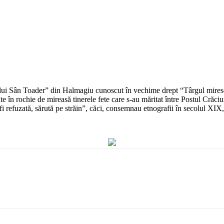
lui Sân Toader” din Halmagiu cunoscut în vechime drept “Târgul mireselo
rochie de mireasă tinerele fete care s-au măritat între Postul Crăciunulu
 fi refuzată, sărută pe străin”, căci, consemnau etnografii în secolul XI