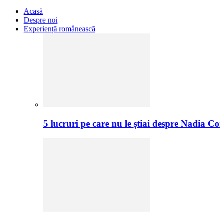
Acasă
Despre noi
Experiență românească
5 lucruri pe care nu le știai despre Nadia C