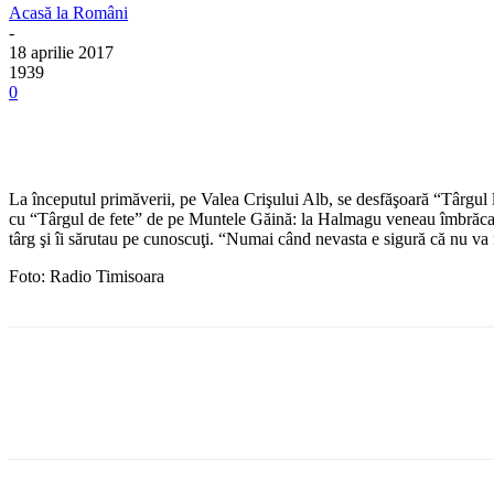
Acasă la Români
-
18 aprilie 2017
1939
0
La începutul primăverii, pe Valea Crişului Alb, se desfăşoară “Târgul 
cu “Târgul de fete” de pe Muntele Găină: la Halmagu veneau îmbrăcate în 
târg şi îi sărutau pe cunoscuţi. “Numai când nevasta e sigură că nu va
Foto: Radio Timisoara