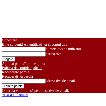
Conectare
Bine ați venit! Autentificați-vă in contul dvs
numele dvs de utilizator
parola dvs
Ați uitat parola? obține ajutor
Politica de confidențialitate
Recuperare parola
Recuperați-vă parola
adresa dvs de email
O parola va fi trimisă pe adresa dvs de email.
Acasa la Romani