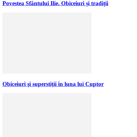
Povestea Sfântului Ilie. Obiceiuri și tradiții
Obiceiuri şi superstiţii în luna lui Cuptor