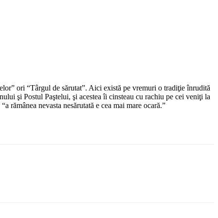
r” ori “Târgul de sărutat”. Aici există pe vremuri o tradiţie înrudită
i şi Postul Paştelui, şi acestea îi cinsteau cu rachiu pe cei veniţi la
X, “a rămânea nevasta nesărutată e cea mai mare ocară.”