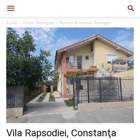
Acasă
Turism Dobrogea
Pensiuni & Hoteluri Dobrogea
Vila Rapsodiei, Constanţa