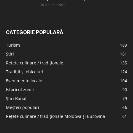
30 ianuarie 2020
CATEGORIE POPULARĂ
Turism
189
Știri
161
Rețete culinare / tradiționale
135
Tradiții și obiceiuri
124
Evenimente locale
104
Istoricul zonei
90
Știri Banat
79
Meșteri populari
66
Rețete culinare / tradiționale Moldova și Bucovina
61