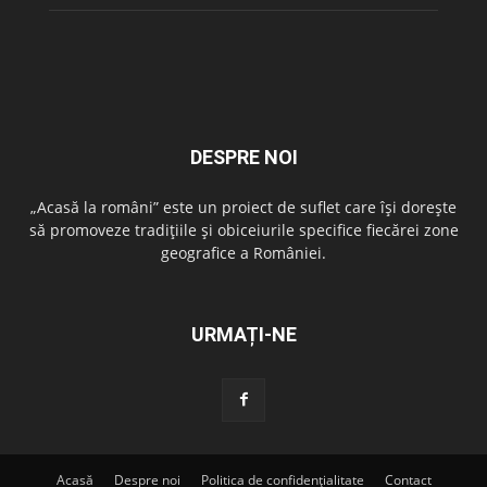
DESPRE NOI
„Acasă la români” este un proiect de suflet care își dorește
să promoveze tradițiile și obiceiurile specifice fiecărei zone
geografice a României.
URMAȚI-NE
Acasă
Despre noi
Politica de confidențialitate
Contact