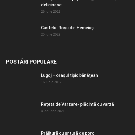
delicioase
26 iulie 2022
Castelul Roșu din Hemeiuș
25 iulie 2022
POSTĂRI POPULARE
Lugoj – orașul tipic bănăţean
16 iunie 2017
Rețetă de Vărzare- plăcintă cu varză
4 ianuarie 2021
Prăjitură cu untură de porc