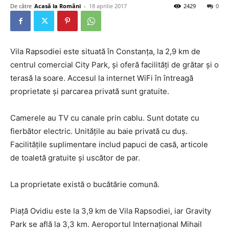
De către
Acasă la Români
-
18 aprilie 2017
2429
0
Vila Rapsodiei este situată în Constanţa, la 2,9 km de
centrul comercial City Park, şi oferă facilităţi de grătar şi o
terasă la soare. Accesul la internet WiFi în întreagă
proprietate şi parcarea privată sunt gratuite.
Camerele au TV cu canale prin cablu. Sunt dotate cu
fierbător electric. Unităţile au baie privată cu duş.
Facilităţile suplimentare includ papuci de casă, articole
de toaletă gratuite şi uscător de par.
La proprietate există o bucătărie comună.
Piaţă Ovidiu este la 3,9 km de Vila Rapsodiei, iar Gravity
Park se află la 3,3 km. Aeroportul Internaţional Mihail