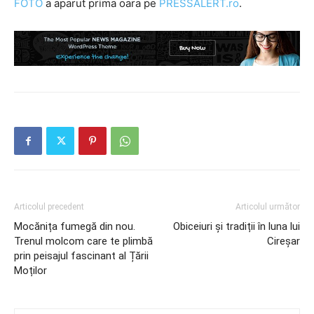
FOTO
a aparut prima oara pe
PRESSALERT.ro
.
Articolul precedent
Articolul următor
Mocănița fumegă din nou.
Obiceiuri și tradiții în luna lui
Trenul molcom care te plimbă
Cireșar
prin peisajul fascinant al Țării
Moților