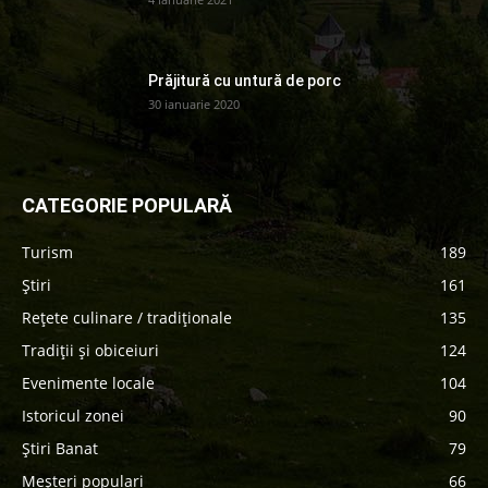
Prăjitură cu untură de porc
30 ianuarie 2020
CATEGORIE POPULARĂ
Turism
189
Știri
161
Rețete culinare / tradiționale
135
Tradiții și obiceiuri
124
Evenimente locale
104
Istoricul zonei
90
Știri Banat
79
Meșteri populari
66