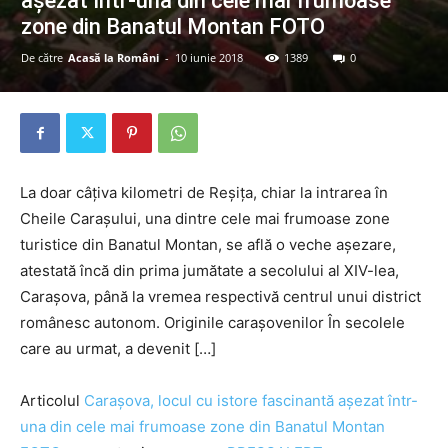
așezat într-una din cele mai frumoase
zone din Banatul Montan FOTO
De către
Acasă la Români
-
10 iunie 2018
1389
0
La doar câţiva kilometri de Reşiţa, chiar la intrarea în
Cheile Caraşului, una dintre cele mai frumoase zone
turistice din Banatul Montan, se află o veche aşezare,
atestată încă din prima jumătate a secolului al XIV-lea,
Caraşova, până la vremea respectivă centrul unui district
românesc autonom. Originile caraşovenilor În secolele
care au urmat, a devenit […]
Articolul
Carașova, locul cu istore fascinantă așezat într-
una din cele mai frumoase zone din Banatul Montan