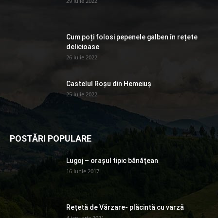
29 iulie 2022
Cum poți folosi pepenele galben în rețete
delicioase
26 iulie 2022
Castelul Roșu din Hemeiuș
25 iulie 2022
POSTĂRI POPULARE
Lugoj – orașul tipic bănăţean
16 iunie 2017
Rețetă de Vărzare- plăcintă cu varză
4 ianuarie 2021