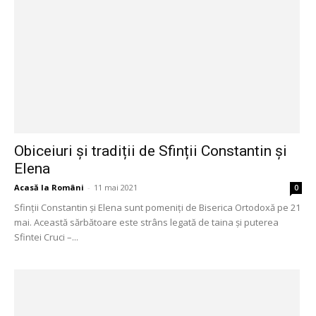
Obiceiuri și tradiții de Sfinții Constantin și
Elena
Acasă la Români
-
11 mai 2021
0
Sfinții Constantin și Elena sunt pomeniți de Biserica Ortodoxă pe 21
mai. Această sărbătoare este strâns legată de taina și puterea
Sfintei Cruci –...