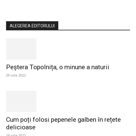
ALEGEREA EDITORULUI
Peștera Topolnița, o minune a naturii
29 iulie 2022
Cum poți folosi pepenele galben în rețete
delicioase
26 iulie 2022