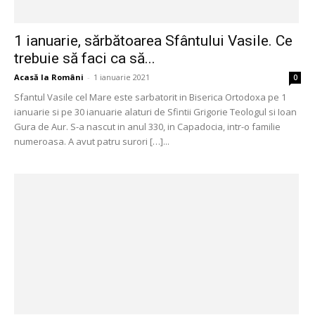
1 ianuarie, sărbătoarea Sfântului Vasile. Ce
trebuie să faci ca să...
Acasă la Români
-
1 ianuarie 2021
0
Sfantul Vasile cel Mare este sarbatorit in Biserica Ortodoxa pe 1
ianuarie si pe 30 ianuarie alaturi de Sfintii Grigorie Teologul si Ioan
Gura de Aur. S-a nascut in anul 330, in Capadocia, intr-o familie
numeroasa. A avut patru surori […]...