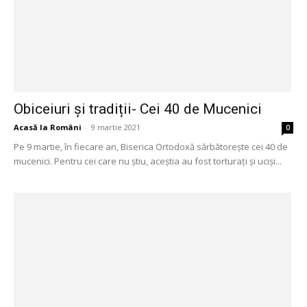
Obiceiuri și tradiții- Cei 40 de Mucenici
Acasă la Români
-
9 martie 2021
0
Pe 9 martie, în fiecare an, Biserica Ortodoxă sărbătorește cei 40 de
mucenici. Pentru cei care nu știu, aceștia au fost torturați și uciși...