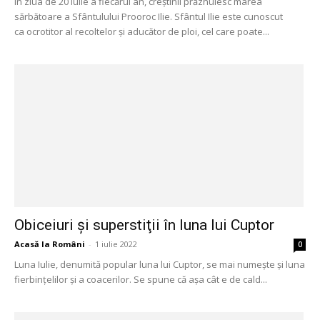
În ziua de 20 iulie a fiecărui an, creştinii prăznuiesc marea
sărbătoare a Sfântulului Prooroc Ilie. Sfântul Ilie este cunoscut
ca ocrotitor al recoltelor și aducător de ploi, cel care poate...
Obiceiuri şi superstiţii în luna lui Cuptor
Acasă la Români
-
1 iulie 2022
0
Luna Iulie, denumită popular luna lui Cuptor, se mai numește și luna
fierbințelilor și a coacerilor. Se spune că așa cât e de cald...