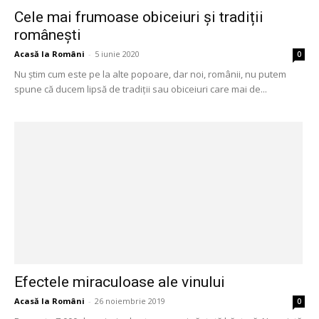
Cele mai frumoase obiceiuri și tradiții
românești
Acasă la Români
-
5 iunie 2020
0
Nu știm cum este pe la alte popoare, dar noi, românii, nu putem
spune că ducem lipsă de tradiții sau obiceiuri care mai de...
Efectele miraculoase ale vinului
Acasă la Români
-
26 noiembrie 2019
0