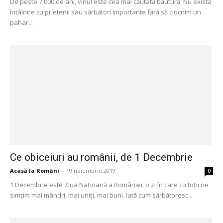
De peste 7.000 de ani, vinul este cea mai căutată băutură. Nu există
întâlnire cu prietenii sau sărbători importante fără să ciocnim un
pahar...
Ce obiceiuri au românii, de 1 Decembrie
Acasă la Români
-
19 noiembrie 2019
0
1 Decembrie este Ziua Națioană a României, o zi în care cu toții ne
simțim mai mândri, mai uniți, mai buni. Iată cum sărbătoresc...