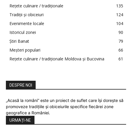
Rețete culinare / tradiționale
135
Tradiții și obiceiuri
124
Evenimente locale
104
Istoricul zonei
90
Știri Banat
79
Meșteri populari
66
Rețete culinare / tradiționale Moldova și Bucovina
61
DESPRE NOI
„Acasă la români” este un proiect de suflet care își dorește să
promoveze tradițiile și obiceiurile specifice fiecărei zone
geografice a României.
URMAȚI-NE