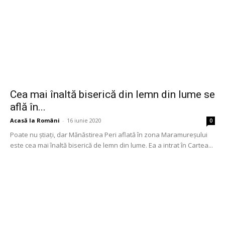
Cea mai înaltă biserică din lemn din lume se
află în...
Acasă la Români
-
16 iunie 2020
0
Poate nu știați, dar Mănăstirea Peri aflată în zona Maramureșului
este cea mai înaltă biserică de lemn din lume. Ea a intrat în Cartea...