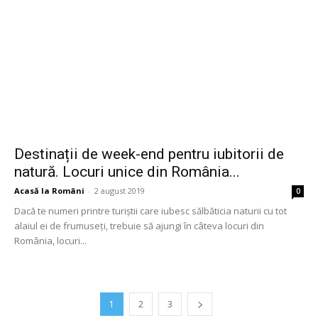
Destinații de week-end pentru iubitorii de
natură. Locuri unice din România...
Acasă la Români
-
2 august 2019
0
Dacă te numeri printre turiștii care iubesc sălbăticia naturii cu tot
alaiul ei de frumuseți, trebuie să ajungi în câteva locuri din
România, locuri...
1
2
3