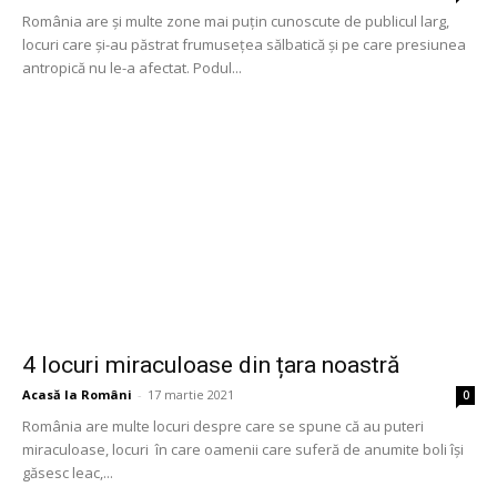
România are şi multe zone mai puţin cunoscute de publicul larg,
locuri care şi-au păstrat frumuseţea sălbatică şi pe care presiunea
antropică nu le-a afectat. Podul...
4 locuri miraculoase din țara noastră
Acasă la Români
-
17 martie 2021
0
România are multe locuri despre care se spune că au puteri
miraculoase, locuri în care oamenii care suferă de anumite boli își
găsesc leac,...