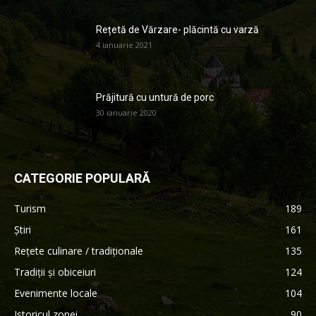
Rețetă de Vărzare- plăcintă cu varză
4 ianuarie 2021
Prăjitură cu untură de porc
30 ianuarie 2020
CATEGORIE POPULARĂ
Turism
189
Știri
161
Rețete culinare / tradiționale
135
Tradiții și obiceiuri
124
Evenimente locale
104
Istoricul zonei
90