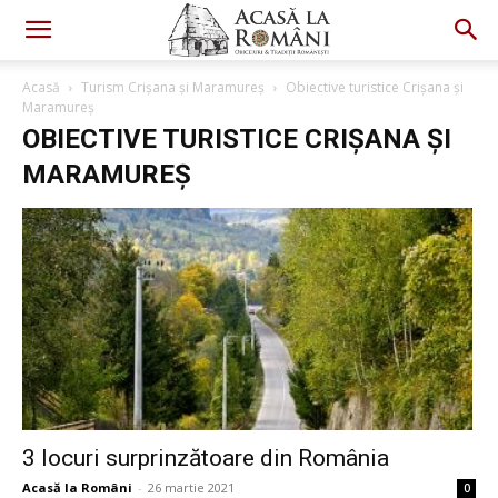
Acasă
Turism Crișana și Maramureș
Obiective turistice Crișana și
Maramureș
OBIECTIVE TURISTICE CRIȘANA ȘI
MARAMUREȘ
3 locuri surprinzătoare din România
Acasă la Români
-
26 martie 2021
0