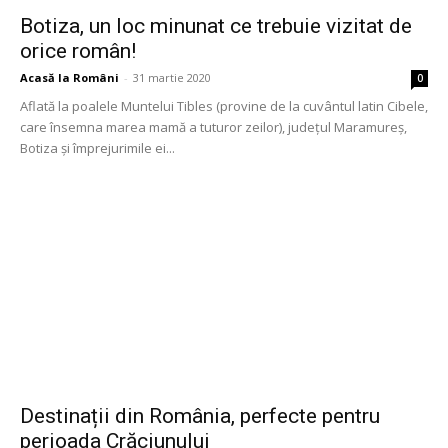
Botiza, un loc minunat ce trebuie vizitat de
orice român!
Acasă la Români
-
31 martie 2020
0
Aflată la poalele Muntelui Tibles (provine de la cuvântul latin Cibele,
care însemna marea mamă a tuturor zeilor), județul Maramureș,
Botiza și împrejurimile ei...
Destinații din România, perfecte pentru
perioada Crăciunului