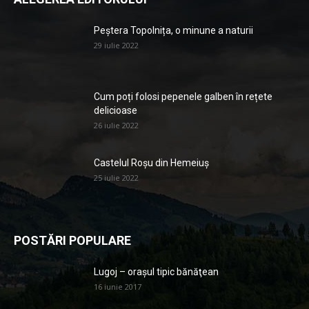
Peștera Topolnița, o minune a naturii
29 iulie 2022
Cum poți folosi pepenele galben în rețete
delicioase
26 iulie 2022
Castelul Roșu din Hemeiuș
25 iulie 2022
POSTĂRI POPULARE
Lugoj – orașul tipic bănăţean
16 iunie 2017