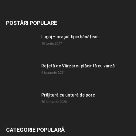
POSTĂRI POPULARE
Lugoj – orașul tipic bănăţean
16 iunie 2017
Rețetă de Vărzare- plăcintă cu varză
4 ianuarie 2021
Prăjitură cu untură de porc
30 ianuarie 2020
CATEGORIE POPULARĂ