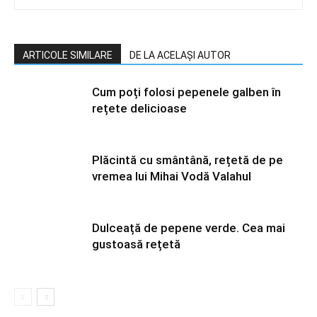
ARTICOLE SIMILARE
DE LA ACELAȘI AUTOR
Cum poți folosi pepenele galben în
rețete delicioase
Plăcintă cu smântână, rețetă de pe
vremea lui Mihai Vodă Valahul
Dulceață de pepene verde. Cea mai
gustoasă rețetă