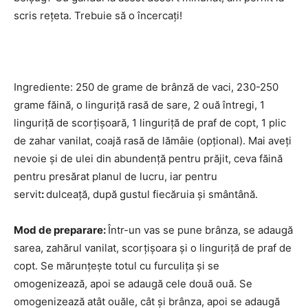
scris rețeta. Trebuie să o încercați!
Ingrediente: 250 de grame de brânză de vaci, 230-250
grame făină, o linguriță rasă de sare, 2 ouă întregi, 1
linguriță de scorțișoară, 1 linguriță de praf de copt, 1 plic
de zahar vanilat, coajă rasă de lămâie (opțional). Mai aveți
nevoie și de ulei din abundență pentru prăjit, ceva făină
pentru presărat planul de lucru, iar pentru
servit
:
dulceață, după gustul fiecăruia și smântână.
Mod de preparare:
Într-un vas se pune brânza, se adaugă
sarea, zahărul vanilat, scorțișoara și o linguriță de praf de
copt. Se mărunțește totul cu furculița și se
omogenizează, apoi se adaugă cele două ouă. Se
omogenizează atât ouăle, cât și brânza, apoi se adaugă