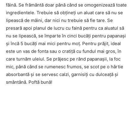
făină. Se frământă doar până când se omogenizează toate
ingredientele. Trebuie să obțineți un aluat care să nu se
lipească de mâini, dar nici nu trebuie să fie tare. Se
presară apoi planul de lucru cu faină pentru ca aluatul să
nu se lipească, se împarte în cinci bucăți pentru papanași
și încă 5 bucăți mai mici pentru moț. Pentru prăjit, ideal
este un vas de fonta sau o cratiță cu fundul mai gros, în
care turnăm uleiul. Se prăjesc pe rând papanașii, la foc
mic, până când se rumenesc frumos, se scot pe o hârtie
absorbantă și se servesc calzi, garnisiți cu dulceață și
smântână. Poftă bună!