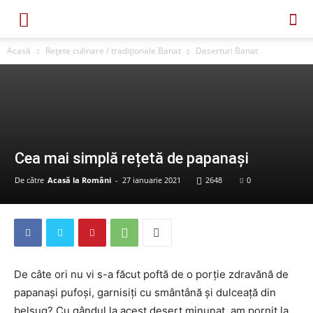
Acasă
Rețete culinare / tradiționale Banat
Deserturi Banat
Cea mai simplă rețetă de papanași
De către
Acasă la Români
-
27 ianuarie 2021
2648
0
De câte ori nu vi s-a făcut poftă de o porție zdravănă de
papanași pufoși, garnisiți cu smântână și dulceață din
belșug? Cu gândul la acest desert minunat, am pornit la