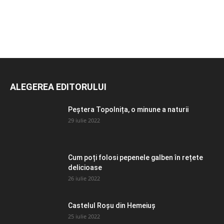
ALEGEREA EDITORULUI
Peștera Topolnița, o minune a naturii
29 iulie 2022
Cum poți folosi pepenele galben în rețete
delicioase
26 iulie 2022
Castelul Roșu din Hemeiuș
25 iulie 2022