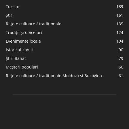
Turism
189
Știri
161
Rețete culinare / tradiționale
135
Tradiții și obiceiuri
124
Evenimente locale
104
Istoricul zonei
90
Știri Banat
79
Meșteri populari
66
Rețete culinare / tradiționale Moldova și Bucovina
61