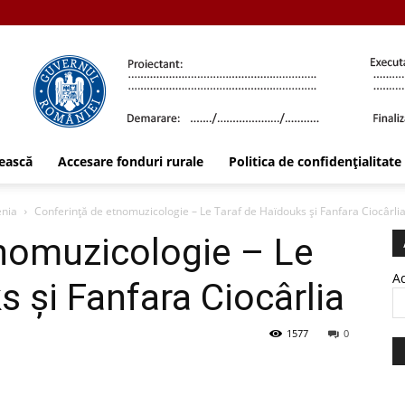
ească
Accesare fonduri rurale
Politica de confidențialitate
enia
Conferință de etnomuzicologie – Le Taraf de Haïdouks și Fanfara Ciocârli
nomuzicologie – Le
Ad
 și Fanfara Ciocârlia
1577
0