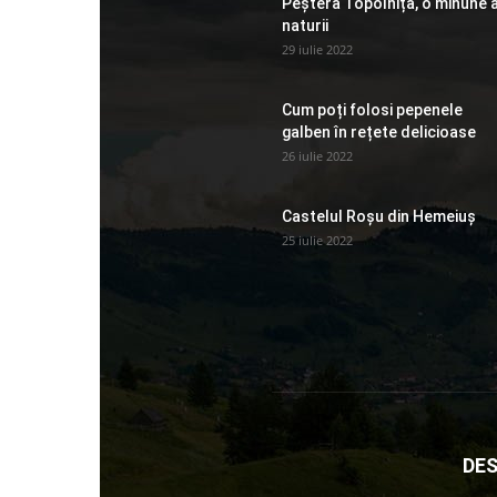
Peștera Topolnița, o minune 
naturii
29 iulie 2022
Cum poți folosi pepenele
galben în rețete delicioase
26 iulie 2022
Castelul Roșu din Hemeiuș
25 iulie 2022
DES