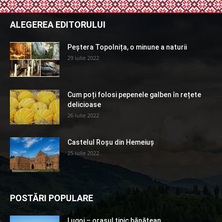
ALEGEREA EDITORULUI
Peștera Topolnița, o minune a naturii
29 iulie 2022
Cum poți folosi pepenele galben în rețete
delicioase
26 iulie 2022
Castelul Roșu din Hemeiuș
25 iulie 2022
POSTĂRI POPULARE
Lugoj – orașul tipic bănăţean