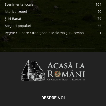
Evenimente locale
104
Istoricul zonei
90
Știri Banat
79
Meșteri populari
66
Rețete culinare / tradiționale Moldova și Bucovina
61
DESPRE NOI