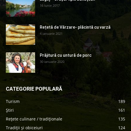
16 iunie 2017
Rețetă de Vărzare- plăcintă cu varză
4 ianuarie 2021
Prăjitură cu untură de porc
30 ianuarie 2020
CATEGORIE POPULARĂ
Turism
189
Știri
161
Rețete culinare / tradiționale
135
Tradiții și obiceiuri
124