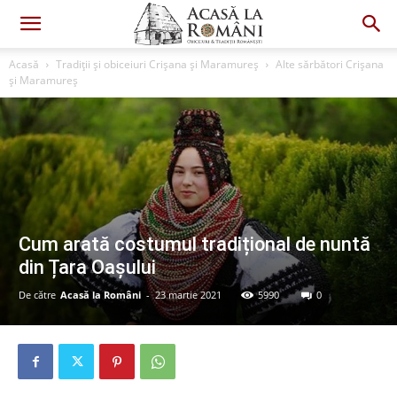
Acasă
Tradiții și obiceiuri Crișana și Maramureș
Alte sărbători Crișana
și Maramureș
Cum arată costumul tradițional de nuntă
din Țara Oașului
De către
Acasă la Români
-
23 martie 2021
5990
0