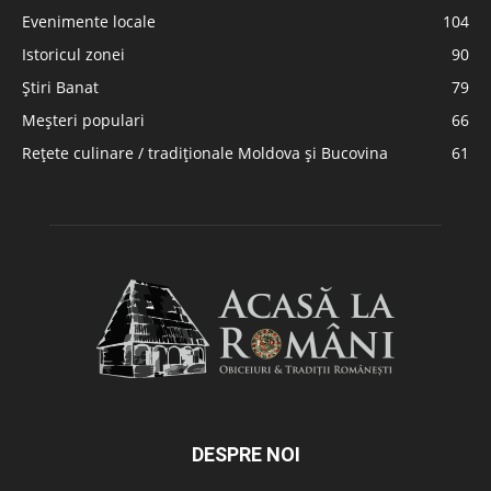
Evenimente locale
104
Istoricul zonei
90
Știri Banat
79
Meșteri populari
66
Rețete culinare / tradiționale Moldova și Bucovina
61
DESPRE NOI