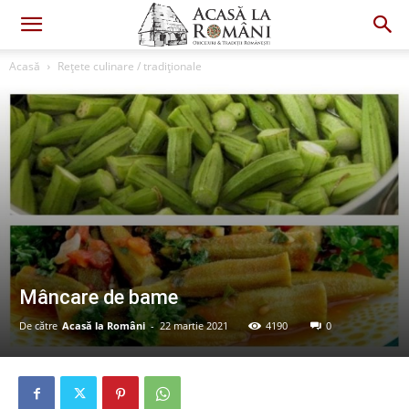
Acasă
Rețete culinare / tradiționale
Mâncare de bame
De către
Acasă la Români
-
22 martie 2021
4190
0