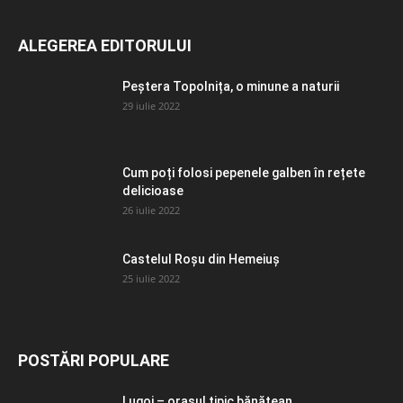
ALEGEREA EDITORULUI
Peștera Topolnița, o minune a naturii
29 iulie 2022
Cum poți folosi pepenele galben în rețete
delicioase
26 iulie 2022
Castelul Roșu din Hemeiuș
25 iulie 2022
POSTĂRI POPULARE
Lugoj – orașul tipic bănăţean