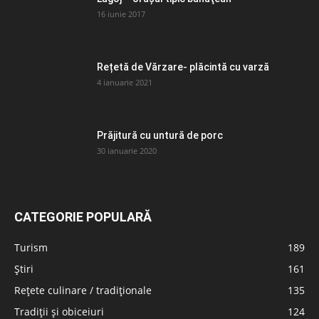
16 iunie 2017
Rețetă de Vărzare- plăcintă cu varză
4 ianuarie 2021
Prăjitură cu untură de porc
30 ianuarie 2020
CATEGORIE POPULARĂ
Turism
189
Știri
161
Rețete culinare / tradiționale
135
Tradiții și obiceiuri
124