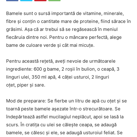
Bamele sunt o sursă importantă de vitamine, minerale,
fibre și conțin o cantitate mare de proteine, fiind sărace în
grăsimi. Așa că ar trebui să se regăsească în meniul
fiecăruia dintre noi. Pentru o mâncare perfectă, alege
bame de culoare verde și cât mai micuțe.
Pentru această rețetă, aveți nevoie de următoarele
ingrediente: 600 g bame, 2 roșii în bulion, o ceapă, 3
linguri ulei, 350 ml apă, 4 căței usturoi, 2 linguri
oțet, piper și sare.
Mod de preparare: Se fierbe un litru de apă cu oțet și se
toarnă peste bamele așezate într-o strecurătoare. Se
îndepărtează astfel mucilagiul neplăcut, apoi se lasă la
scurs. În cratița cu ulei se călește ceapa, se adaugă
bamele, se călesc și ele, se adaugă usturoiul feliat. Se