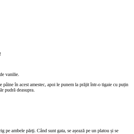
!
de vanilie.
pâine în acest amestec, apoi le punem la prăjit într-o tigaie cu puțin
hăr pudră deasupra.
 frig pe ambele părţi. Când sunt gata, se așează pe un platou și se