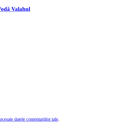
 Vodă Valahul
cesate datele comentariilor tale
.