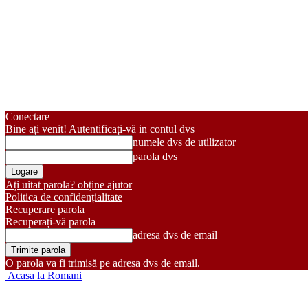
Conectare
Bine ați venit! Autentificați-vă in contul dvs
numele dvs de utilizator
parola dvs
Ați uitat parola? obține ajutor
Politica de confidențialitate
Recuperare parola
Recuperați-vă parola
adresa dvs de email
O parola va fi trimisă pe adresa dvs de email.
Acasa la Romani