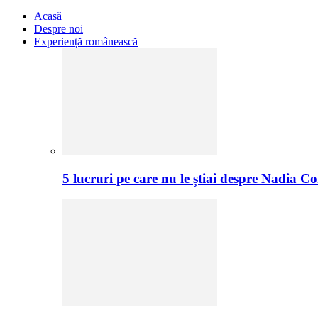
Acasă
Despre noi
Experiență românească
5 lucruri pe care nu le știai despre Nadia C