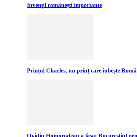
Invenții românești importante
Prințul Charles, un prinț care iubește Româ
Ovidiu Homorodean a lăsat Bucureștiul pen