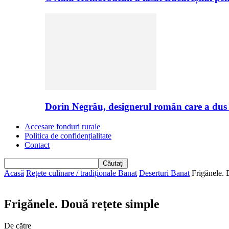
Dorin Negrău, designerul român care a dus
Accesare fonduri rurale
Politica de confidențialitate
Contact
Acasă
Rețete culinare / tradiționale Banat
Deserturi Banat
Frigănele. 
Frigănele. Două rețete simple
De către