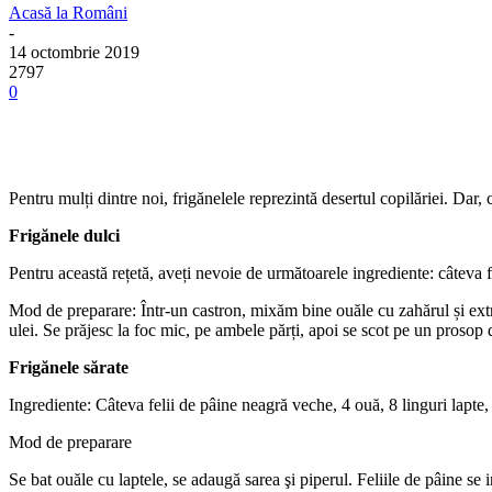
Acasă la Români
-
14 octombrie 2019
2797
0
Pentru mulți dintre noi, frigănelele reprezintă desertul copilăriei. Dar, c
Frigănele dulci
Pentru această rețetă, aveți nevoie de următoarele ingrediente: câteva fe
Mod de preparare: Într-un castron, mixăm bine ouăle cu zahărul și extra
ulei. Se prăjesc la foc mic, pe ambele părți, apoi se scot pe un prosop
Frigănele sărate
Ingrediente: Câteva felii de pâine neagră veche, 4 ouă, 8 linguri lapte, 
Mod de preparare
Se bat ouăle cu laptele, se adaugă sarea şi piperul. Feliile de pâine se i