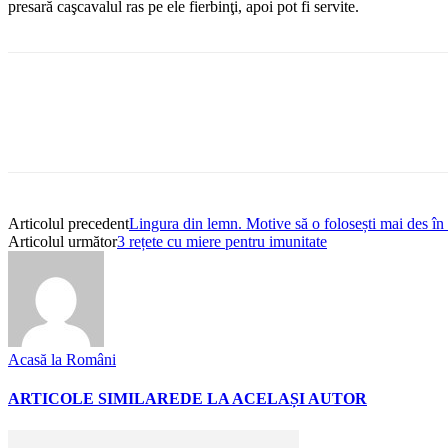
presară caşcavalul ras pe ele fierbinţi, apoi pot fi servite.
Articolul precedent
Lingura din lemn. Motive să o folosești mai des în
Articolul următor
3 rețete cu miere pentru imunitate
Acasă la Români
ARTICOLE SIMILARE
DE LA ACELAȘI AUTOR