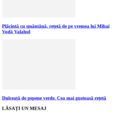
Plăcintă cu smântână, rețetă de pe vremea lui Mihai
Vodă Valahul
Dulceață de pepene verde. Cea mai gustoasă rețetă
LĂSAȚI UN MESAJ