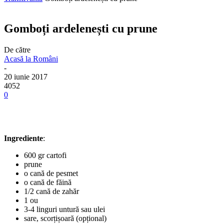
Gomboți ardelenești cu prune
De către
Acasă la Români
-
20 iunie 2017
4052
0
Ingrediente
:
600 gr cartofi
prune
o cană de pesmet
o cană de făină
1/2 cană de zahăr
1 ou
3-4 linguri untură sau ulei
sare, scorțișoară (opțional)