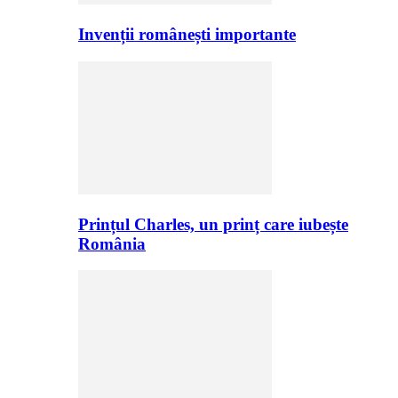
Invenții românești importante
Prințul Charles, un prinț care iubește
România