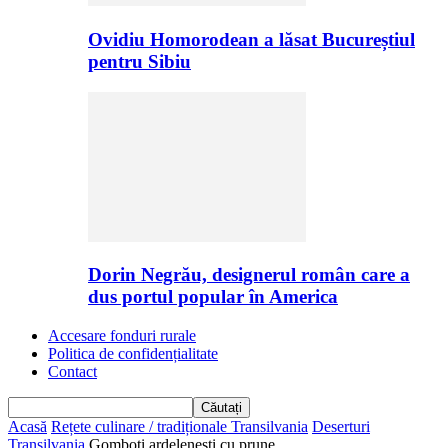
Ovidiu Homorodean a lăsat Bucureștiul
pentru Sibiu
Dorin Negrău, designerul român care a
dus portul popular în America
Accesare fonduri rurale
Politica de confidențialitate
Contact
Acasă
Rețete culinare / tradiționale Transilvania
Deserturi
Transilvania
Gomboți ardelenești cu prune