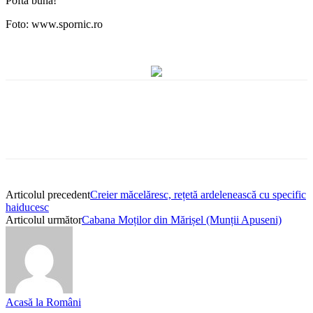
Poftă bună!
Foto: www.spornic.ro
Articolul precedent
Creier măcelăresc, rețetă ardelenească cu specific
haiducesc
Articolul următor
Cabana Moților din Mărișel (Munții Apuseni)
Acasă la Români