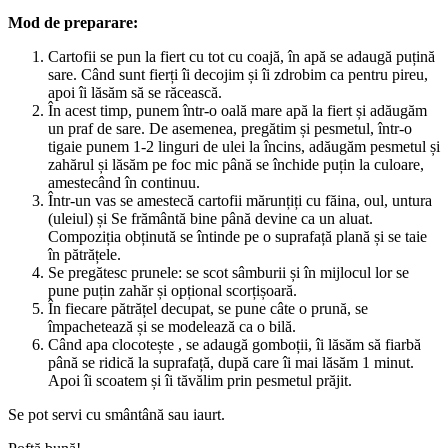
Mod de preparare:
Cartofii se pun la fiert cu tot cu coajă, în apă se adaugă puțină
sare. Când sunt fierți îi decojim și îi zdrobim ca pentru pireu,
apoi îi lăsăm să se răcească.
În acest timp, punem într-o oală mare apă la fiert și adăugăm
un praf de sare. De asemenea, pregătim și pesmetul, într-o
tigaie punem 1-2 linguri de ulei la încins, adăugăm pesmetul și
zahărul și lăsăm pe foc mic până se închide puțin la culoare,
amestecând în continuu.
Într-un vas se amestecă cartofii mărunțiți cu făina, oul, untura
(uleiul) și Se frământă bine până devine ca un aluat.
Compoziția obținută se întinde pe o suprafață plană și se taie
în pătrățele.
Se pregătesc prunele: se scot sâmburii și în mijlocul lor se
pune puțin zahăr și opțional scorțișoară.
În fiecare pătrățel decupat, se pune câte o prună, se
împachetează și se modelează ca o bilă.
Când apa clocotește , se adaugă gomboții, îi lăsăm să fiarbă
până se ridică la suprafață, după care îi mai lăsăm 1 minut.
Apoi îi scoatem și îi tăvălim prin pesmetul prăjit.
Se pot servi cu smântână sau iaurt.