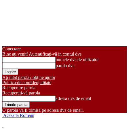
Conectare
Bine ați venit! Autentificați-vă in contul dvs
numele dvs de utilizator
parola dvs
Ați uitat parola? obține ajutor
Politica de confidențialitate
Recuperare parola
Recuperați-vă parola
adresa dvs de email
O parola va fi trimisă pe adresa dvs de email.
Acasa la Romani