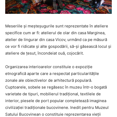
Meseriile şi meşteşugurile sunt reprezentate în ateliere
specifice cum ar fi: atelierul de olar din casa Marginea,
atelier de lingurar din casa Vicov, urmând ca pe măsură
ce vor fi ridicate şi alte gospodării, să-şi găsească locul şi
ateliere de ţesut, încondeiat ouă, cojocărit.
Organizarea interioarelor constituie o expoziţie
etnografică aparte care a respectat particularităţile
zonale ale obiectivelor de arhitectură populară.
Cuptoarele, sobele se regăsesc în muzeu într-o bogată
varietate de tipuri, mobilierul tradiţional, textilele de
interior, piesele de port popular completează imaginea
civilizaţiei tradiţionale bucovinene. Inedit pentru Muzeul
Satului Bucovinean o constituie reprezentarea vieţii