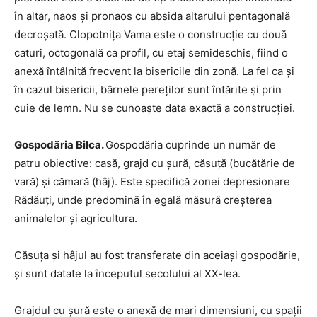
în altar, naos şi pronaos cu absida altarului pentagonală
decroşată. Clopotniţa Vama este o construcţie cu două
caturi, octogonală ca profil, cu etaj semideschis, fiind o
anexă întâlnită frecvent la bisericile din zonă. La fel ca şi
în cazul bisericii, bârnele pereţilor sunt întărite şi prin
cuie de lemn. Nu se cunoaşte data exactă a construcţiei.
Gospodăria Bilca.
Gospodăria cuprinde un număr de
patru obiective: casă, grajd cu şură, căsuţă (bucătărie de
vară) şi cămară (hâj). Este specifică zonei depresionare
Rădăuţi, unde predomină în egală măsură creşterea
animalelor şi agricultura.
Căsuţa şi hâjul au fost transferate din aceiaşi gospodărie,
şi sunt datate la începutul secolului al XX-lea.
Grajdul cu şură este o anexă de mari dimensiuni, cu spaţii