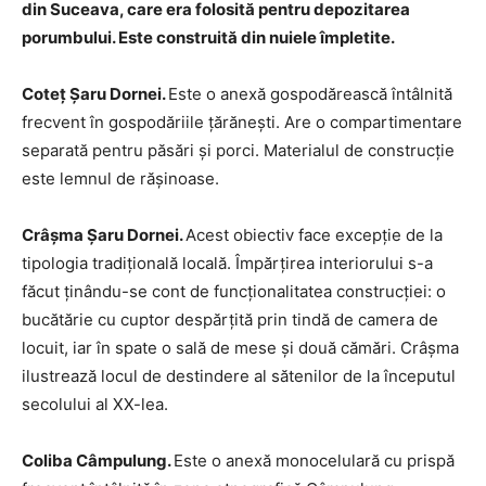
din Suceava, care era folosită pentru depozitarea
porumbului. Este construită din nuiele împletite.
Coteţ Şaru Dornei.
Este o anexă gospodărească întâlnită
frecvent în gospodăriile ţărăneşti. Are o compartimentare
separată pentru păsări şi porci. Materialul de construcţie
este lemnul de răşinoase.
Crâşma Şaru Dornei.
Acest obiectiv face excepţie de la
tipologia tradiţională locală. Împărţirea interiorului s-a
făcut ţinându-se cont de funcţionalitatea construcţiei: o
bucătărie cu cuptor despărţită prin tindă de camera de
locuit, iar în spate o sală de mese şi două cămări. Crâșma
ilustrează locul de destindere al sătenilor de la începutul
secolului al XX-lea.
Coliba Câmpulung.
Este o anexă monocelulară cu prispă