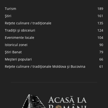
Turism
189
Știri
161
Rețete culinare / tradiționale
135
Tradiții și obiceiuri
124
Evenimente locale
104
Istoricul zonei
90
Știri Banat
79
Meșteri populari
66
Rețete culinare / tradiționale Moldova și Bucovina
61