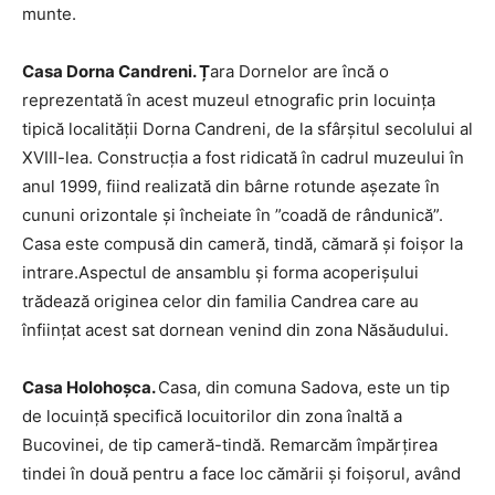
munte.
Casa Dorna Candreni. Ț
ara Dornelor are încă o
reprezentată în acest muzeul etnografic prin locuința
tipică localității Dorna Candreni, de la sfârșitul secolului al
XVIII-lea. Construcția a fost ridicată în cadrul muzeului în
anul 1999, fiind realizată din bârne rotunde așezate în
cununi orizontale și încheiate în ”coadă de rândunică”.
Casa este compusă din cameră, tindă, cămară și foișor la
intrare.Aspectul de ansamblu şi forma acoperişului
trădează originea celor din familia Candrea care au
înfiinţat acest sat dornean venind din zona Năsăudului.
Casa Holohoşca.
Casa, din comuna Sadova, este un tip
de locuinţă specifică locuitorilor din zona înaltă a
Bucovinei, de tip cameră-tindă. Remarcăm împărţirea
tindei în două pentru a face loc cămării şi foişorul, având