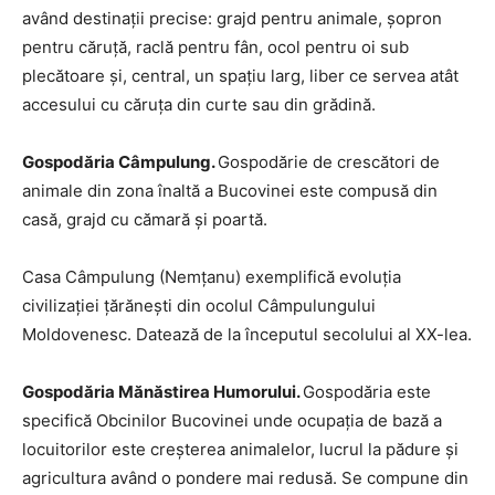
având destinaţii precise: grajd pentru animale, şopron
pentru căruţă, raclă pentru fân, ocol pentru oi sub
plecătoare şi, central, un spaţiu larg, liber ce servea atât
accesului cu căruţa din curte sau din grădină.
Gospodăria Câmpulung.
Gospodărie de crescători de
animale din zona înaltă a Bucovinei este compusă din
casă, grajd cu cămară şi poartă.
Casa Câmpulung (Nemţanu) exemplifică evoluţia
civilizaţiei ţărăneşti din ocolul Câmpulungului
Moldovenesc. Datează de la începutul secolului al XX-lea.
Gospodăria Mănăstirea Humorului.
Gospodăria este
specifică Obcinilor Bucovinei unde ocupaţia de bază a
locuitorilor este creşterea animalelor, lucrul la pădure şi
agricultura având o pondere mai redusă. Se compune din