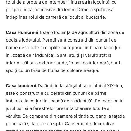
rolul de a proteja de intemperii intrarea în locuinţă, cu
prispa din bârne masive din lemn. Camera spaţioasă
îndeplinea rolul de cameră de locuit şi bucătărie.
Casa Humoreni.
Este o locuinţă de agricultori din zona de
podiş a judeţului. Pereţii sunt construiţi din cununi de
bârne despicate si cioplite cu toporul, îmbinate la colţuri
în „coadă de rândunică”. Sunt lutuiţi şi văruiţi atât la
interior cât şi la exterior unde, în partea inferioară, sunt
spoiţi cu un brâu de humă de culoare neagră.
Casa Iacobeni.
Datând de la sfârşitul secolului al XIX-lea,
este o construcţie cu pereţii din cununi de bârne
îmbinate la colţuri în „coadă de rândunică”. Pe exterior, în
jurul uşii şi a ferestrelor prezintă chenare lutuite şi
văruite. Se compune din cameră şi tindă cu gang la faţada
principală şi lateral-dreapta. Ca elemente decorative