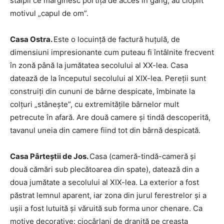
stâlpii ce mărginesc portiţa de acces în gang, au cioplit
motivul „capul de om”.
Casa Ostra.
Este o locuinţă de factură huţulă, de
dimensiuni impresionante cum puteau fi întâlnite frecvent
în zonă până la jumătatea secolului al XX-lea. Casa
datează de la începutul secolului al XIX-lea. Pereţii sunt
construiţi din cununi de bârne despicate, îmbinate la
colţuri „stâneşte”, cu extremităţile bârnelor mult
petrecute în afară. Are două camere şi tindă descoperită,
tavanul uneia din camere fiind tot din bârnă despicată.
Casa Pârteştii de Jos.
Casa (cameră-tindă-cameră şi
două cămări sub plecătoarea din spate), datează din a
doua jumătate a secolului al XIX-lea. La exterior a fost
păstrat lemnul aparent, iar zona din jurul ferestrelor şi a
uşii a fost lutuită şi văruită sub forma unor chenare. Ca
motive decorative: ciocârlani de draniţă pe creasta