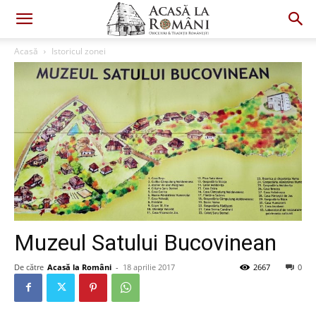
Acasă
Istoricul zonei
Muzeul Satului Bucovinean
De către
Acasă la Români
-
18 aprilie 2017
2667
0