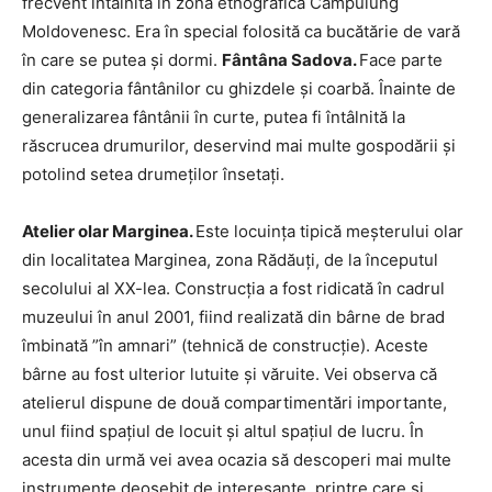
frecvent întâlnită în zona etnografică Câmpulung
Moldovenesc. Era în special folosită ca bucătărie de vară
în care se putea și dormi.
Fântâna Sadova.
Face parte
din categoria fântânilor cu ghizdele şi coarbă. Înainte de
generalizarea fântânii în curte, putea fi întâlnită la
răscrucea drumurilor, deservind mai multe gospodării şi
potolind setea drumeţilor însetaţi.
Atelier olar Marginea.
Este locuința tipică meșterului olar
din localitatea Marginea, zona Rădăuți, de la începutul
secolului al XX-lea. Construcția a fost ridicată în cadrul
muzeului în anul 2001, fiind realizată din bârne de brad
îmbinată ”în amnari” (tehnică de construcție). Aceste
bârne au fost ulterior lutuite și văruite. Vei observa că
atelierul dispune de două compartimentări importante,
unul fiind spațiul de locuit și altul spațiul de lucru. În
acesta din urmă vei avea ocazia să descoperi mai multe
instrumente deosebit de interesante, printre care și