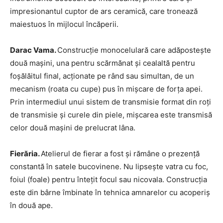
impresionantul cuptor de ars ceramică, care tronează
maiestuos în mijlocul încăperii.
Darac Vama.
Construcţie monocelulară care adăposteşte
două maşini, una pentru scărmănat şi cealaltă pentru
foşălăitul final, acţionate pe rând sau simultan, de un
mecanism (roata cu cupe) pus în mişcare de forţa apei.
Prin intermediul unui sistem de transmisie format din roţi
de transmisie şi curele din piele, mişcarea este transmisă
celor două maşini de prelucrat lâna.
Fierăria.
Atelierul de fierar a fost şi rămâne o prezenţă
constantă în satele bucovinene. Nu lipseşte vatra cu foc,
foiul (foale) pentru înteţit focul sau nicovala. Construcţia
este din bârne îmbinate în tehnica amnarelor cu acoperiş
în două ape.