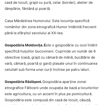
casă de locuit, grajd cu şură, celar (bordei), atelier de
tâmplărie, fântână şi poartă.
Casa Mănăstirea Humorului. Este locuinţa specifică
românilor din zona etnografică Humor întâlnită frecvent
până la sfârşitul secolului al XX-lea.
Gospodăria Moldoviţa. E
ste o gospodărie cu ocol întărit
specifică huţulilor bucovineni. Cuprinde un număr de 6
obiective (casă, grajd cu cămară de mână, bucătărie de
vară, cămară, poartă şi gard) plasate unul în continuarea
celuilalt sub forma unei curţi închise pe patru laturi.
Gospodăria Rădăşeni.
Gospodăria aparţine zonei
etnografice Fălticeni unde ocupaţia de bază a locuitorilor
este agricultura, cu un accent în plus pe pomicultură.
Gospodăria este compusă din casă de locuit, căsuţă,