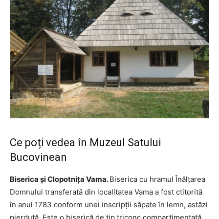
Ce poți vedea în Muzeul Satului
Bucovinean
Biserica şi Clopotniţa Vama.
Biserica cu hramul Înălţarea
Domnului transferată din localitatea Vama a fost ctitorită
în anul 1783 conform unei inscripţii săpate în lemn, astăzi
pierdută. Este o biserică de tip triconc compartimentată