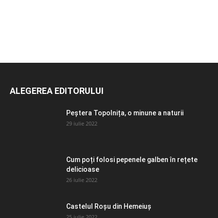
ALEGEREA EDITORULUI
Peștera Topolnița, o minune a naturii
29 iulie 2022
Cum poți folosi pepenele galben în rețete
delicioase
26 iulie 2022
Castelul Roșu din Hemeiuș
25 iulie 2022