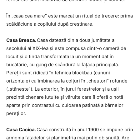
În „casa cea mare” este marcat un ritual de trecere: prima
scăldăciune a copilului după creştinare.
Casa Breaza.
Casa datează din a doua jumătate a
secolului al XIX-lea şi este compusă dintr-o cameră de
locuit şi o tindă transformată la un moment dat în
bucătărie, cu gang de scândură la faţada principală.
Pereţii sunt ridicaţi în tehnica blockbau (cununi
orizontale) cu îmbinarea la colţuri în „cheutori” rotunde
(„stâneşte”). La exterior, în jurul ferestrelor şi a uşii
prezintă chenare lutuite şi văruite care îi oferă o notă
aparte prin contrastul cu culoarea patinată a bârnelor
pereţilor.
Casa Cacica.
Casa construită în anul 1900 se impune prin
armonia faţadelor şi planimetria mai puţin obişnuită. Are