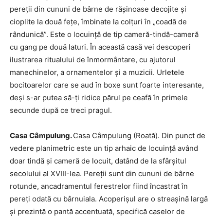
pereţii din cununi de bârne de răşinoase decojite şi
cioplite la două feţe, îmbinate la colţuri în „coadă de
rândunică”. Este o locuinţă de tip cameră-tindă-cameră
cu gang pe două laturi. În această casă vei descoperi
ilustrarea ritualului de înmormântare, cu ajutorul
manechinelor, a ornamentelor și a muzicii. Urletele
bocitoarelor care se aud în boxe sunt foarte interesante,
deși s-ar putea să-ți ridice părul pe ceafă în primele
secunde după ce treci pragul.
Casa Câmpulung.
Casa Câmpulung (Roată). Din punct de
vedere planimetric este un tip arhaic de locuinţă având
doar tindă şi cameră de locuit, datând de la sfârşitul
secolului al XVIII-lea. Pereţii sunt din cununi de bârne
rotunde, ancadramentul ferestrelor fiind încastrat în
pereţi odată cu bârnuiala. Acoperişul are o streaşină largă
şi prezintă o pantă accentuată, specifică caselor de