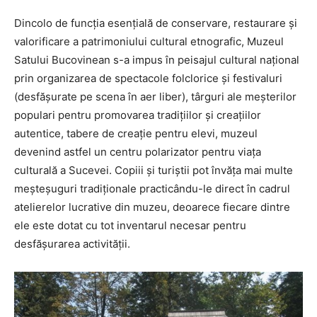
Dincolo de funcţia esenţială de conservare, restaurare şi
valorificare a patrimoniului cultural etnografic, Muzeul
Satului Bucovinean s-a impus în peisajul cultural naţional
prin organizarea de spectacole folclorice şi festivaluri
(desfăşurate pe scena în aer liber), târguri ale meşterilor
populari pentru promovarea tradiţiilor şi creaţiilor
autentice, tabere de creaţie pentru elevi, muzeul
devenind astfel un centru polarizator pentru viaţa
culturală a Sucevei. Copiii și turiștii pot învăța mai multe
meșteșuguri tradiționale practicându-le direct în cadrul
atelierelor lucrative din muzeu, deoarece fiecare dintre
ele este dotat cu tot inventarul necesar pentru
desfășurarea activității.