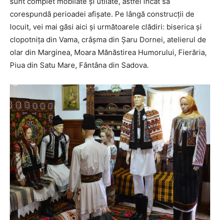
sunt complet mobilate și utilate, astfel încât să
corespundă perioadei afișate. Pe lângă construcții de
locuit, vei mai găsi aici și următoarele clădiri: biserica și
clopotnița din Vama, crâșma din Șaru Dornei, atelierul de
olar din Marginea, Moara Mănăstirea Humorului, Fierăria,
Piua din Satu Mare, Fântâna din Sadova.