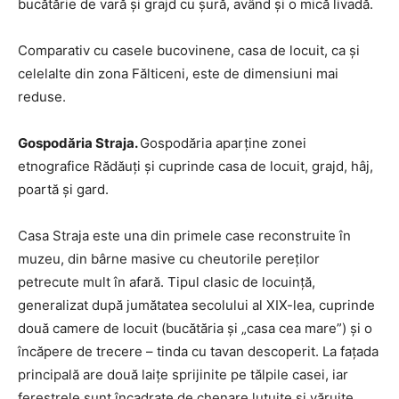
bucătărie de vară şi grajd cu şură, având şi o mică livadă.
Comparativ cu casele bucovinene, casa de locuit, ca şi
celelalte din zona Fălticeni, este de dimensiuni mai
reduse.
Gospodăria Straja.
Gospodăria aparţine zonei
etnografice Rădăuţi şi cuprinde casa de locuit, grajd, hâj,
poartă şi gard.
Casa Straja este una din primele case reconstruite în
muzeu, din bârne masive cu cheutorile pereţilor
petrecute mult în afară. Tipul clasic de locuinţă,
generalizat după jumătatea secolului al XIX-lea, cuprinde
două camere de locuit (bucătăria şi „casa cea mare”) şi o
încăpere de trecere – tinda cu tavan descoperit. La faţada
principală are două laiţe sprijinite pe tălpile casei, iar
ferestrele sunt încadrate de chenare lutuite şi văruite.