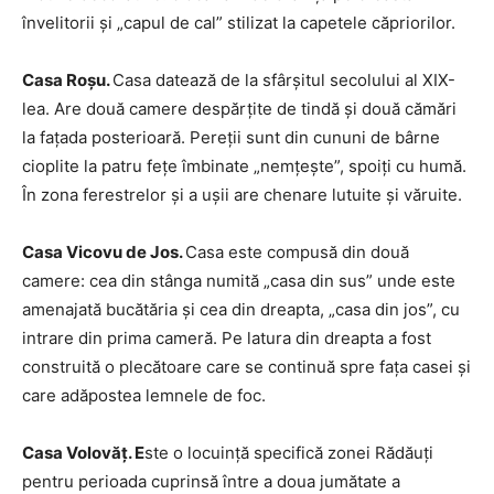
învelitorii și „capul de cal” stilizat la capetele căpriorilor.
Casa Roşu.
Casa datează de la sfârşitul secolului al XIX-
lea. Are două camere despărţite de tindă şi două cămări
la faţada posterioară. Pereţii sunt din cununi de bârne
cioplite la patru feţe îmbinate „nemţeşte”, spoiţi cu humă.
În zona ferestrelor şi a uşii are chenare lutuite şi văruite.
Casa Vicovu de Jos.
Casa este compusă din două
camere: cea din stânga numită „casa din sus” unde este
amenajată bucătăria şi cea din dreapta, „casa din jos”, cu
intrare din prima cameră. Pe latura din dreapta a fost
construită o plecătoare care se continuă spre faţa casei şi
care adăpostea lemnele de foc.
Casa Volovăţ. E
ste o locuinţă specifică zonei Rădăuţi
pentru perioada cuprinsă între a doua jumătate a