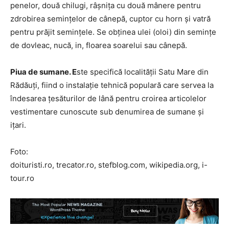
penelor, două chilugi, râşniţa cu două mânere pentru
zdrobirea seminţelor de cânepă, cuptor cu horn şi vatră
pentru prăjit seminţele. Se obţinea ulei (oloi) din seminţe
de dovleac, nucă, in, floarea soarelui sau cânepă.
Piua de sumane. E
ste specifică localității Satu Mare din
Rădăuți, fiind o instalație tehnică populară care servea la
îndesarea țesăturilor de lână pentru croirea articolelor
vestimentare cunoscute sub denumirea de sumane și
ițari.
Foto:
doituristi.ro, trecator.ro, stefblog.com, wikipedia.org, i-
tour.ro