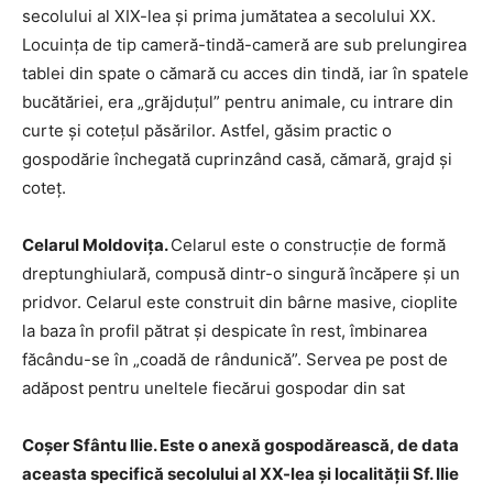
secolului al XIX-lea şi prima jumătatea a secolului XX.
Locuinţa de tip cameră-tindă-cameră are sub prelungirea
tablei din spate o cămară cu acces din tindă, iar în spatele
bucătăriei, era „grăjduţul” pentru animale, cu intrare din
curte şi coteţul păsărilor. Astfel, găsim practic o
gospodărie închegată cuprinzând casă, cămară, grajd şi
coteţ.
Celarul Moldoviţa.
Celarul este o construcţie de formă
dreptunghiulară, compusă dintr-o singură încăpere şi un
pridvor. Celarul este construit din bârne masive, cioplite
la baza în profil pătrat şi despicate în rest, îmbinarea
făcându-se în „coadă de rândunică”. Servea pe post de
adăpost pentru uneltele fiecărui gospodar din sat
Coşer Sfântu Ilie. Este o anexă gospodărească, de data
aceasta specifică secolului al XX-lea și localității Sf. Ilie