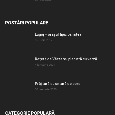
POSTĂRI POPULARE
Lugoj – orașul tipic bănăţean
16 iunie 2017
Rețetă de Vărzare- plăcintă cu varză
4 ianuarie 2021
Prăjitură cu untură de porc
30 ianuarie 2020
CATEGORIE POPULARĂ