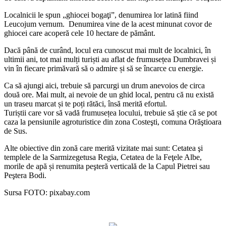
Localnicii le spun „ghiocei bogaţi”, denumirea lor latină fiind
Leucojum vernum. Denumirea vine de la acest minunat covor de
ghiocei care acoperă cele 10 hectare de pământ.
Dacă până de curând, locul era cunoscut mai mult de localnici, în
ultimii ani, tot mai mulți turiști au aflat de frumusețea Dumbravei și
vin în fiecare primăvară să o admire și să se încarce cu energie.
Ca să ajungi aici, trebuie să parcurgi un drum anevoios de circa
două ore. Mai mult, ai nevoie de un ghid local, pentru că nu există
un traseu marcat și te poți rătăci, însă merită efortul.
Turiștii care vor să vadă frumusețea locului, trebuie să știe că se pot
caza la pensiunile agroturistice din zona Costeşti, comuna Orăştioara
de Sus.
Alte obiective din zonă care merită vizitate mai sunt: Cetatea şi
templele de la Sarmizegetusa Regia, Cetatea de la Feţele Albe,
morile de apă și renumita peşteră verticală de la Capul Pietrei sau
Peştera Bodi.
Sursa FOTO: pixabay.com