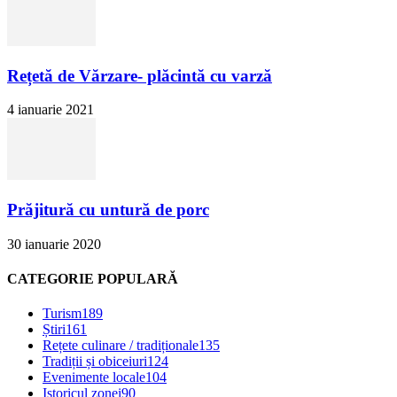
Rețetă de Vărzare- plăcintă cu varză
4 ianuarie 2021
Prăjitură cu untură de porc
30 ianuarie 2020
CATEGORIE POPULARĂ
Turism
189
Știri
161
Rețete culinare / tradiționale
135
Tradiții și obiceiuri
124
Evenimente locale
104
Istoricul zonei
90