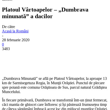
Platoul Vârtoapelor – „Dumbrava
minunată” a dacilor
De către
Acasă la Români
-
28 februarie 2020
0
3483
„Dumbrava Minunată” se află pe Platoul Vârtoapelor, la aproape 13
km de Sarmisegetuza Regia, în Munţii Orăştiei. Punctul de plecare
spre poiană este comuna Orăştioara de Sus, parcul natural Grădiştea
Muncelului.
În fiecare primăvară, Dumbrava se transformă într-un ținut fermecat,
căci mantia de ghiocei care înfloresc și își păstrează frumusețea timp
de câteva săptămâni îmbracă acest loc din mijlocul munţilor Orăştiei.