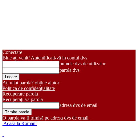
Conectare
Bine ați venit! Autentificați-vă in contul dvs
numele dvs de utilizator
parola dvs
Ați uitat parola? obține ajutor
Politica de confidențialitate
Recuperare parola
Recuperați-vă parola
adresa dvs de email
O parola va fi trimisă pe adresa dvs de email.
Acasa la Romani