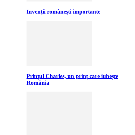
Invenții românești importante
Prințul Charles, un prinț care iubește
România