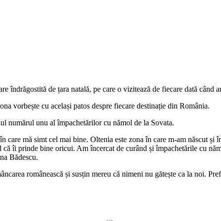
e îndrăgostită de țara natală, pe care o vizitează de fiecare dată când ar
ona vorbește cu același patos despre fiecare destinație din România.
anul numărul unu al împachetărilor cu nămol de la Sovata.
l în care mă simt cel mai bine. Oltenia este zona în care m-am născut și 
ed că îi prinde bine oricui. Am încercat de curând și împachetările cu nă
mona Bădescu.
mâncarea românească și susțin mereu că nimeni nu gătește ca la noi. Pref