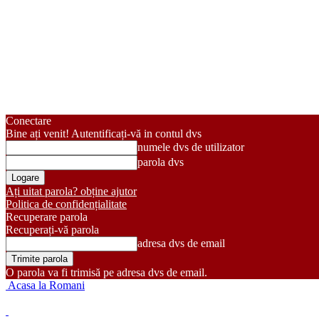
Conectare
Bine ați venit! Autentificați-vă in contul dvs
numele dvs de utilizator
parola dvs
Ați uitat parola? obține ajutor
Politica de confidențialitate
Recuperare parola
Recuperați-vă parola
adresa dvs de email
O parola va fi trimisă pe adresa dvs de email.
Acasa la Romani