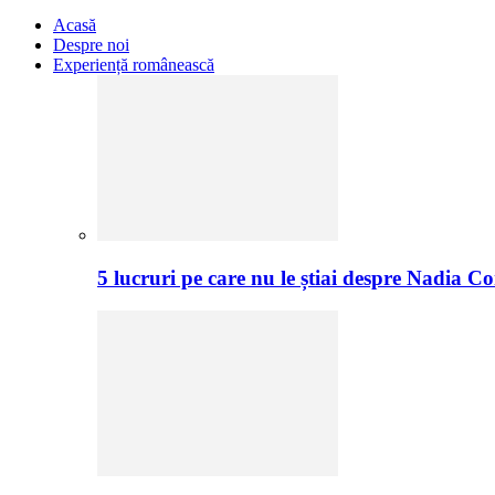
Acasă
Despre noi
Experiență românească
5 lucruri pe care nu le știai despre Nadia C