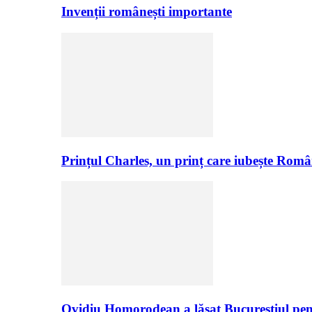
Invenții românești importante
Prințul Charles, un prinț care iubește Româ
Ovidiu Homorodean a lăsat Bucureștiul pen