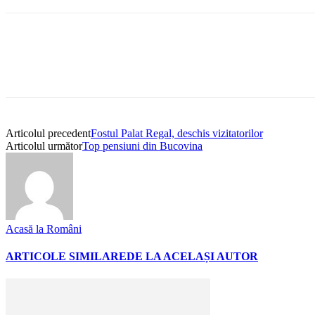
Articolul precedent
Fostul Palat Regal, deschis vizitatorilor
Articolul următor
Top pensiuni din Bucovina
Acasă la Români
ARTICOLE SIMILARE
DE LA ACELAȘI AUTOR