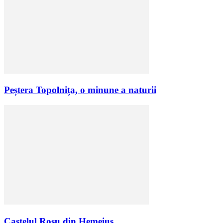
Peștera Topolnița, o minune a naturii
Castelul Roșu din Hemeiuș