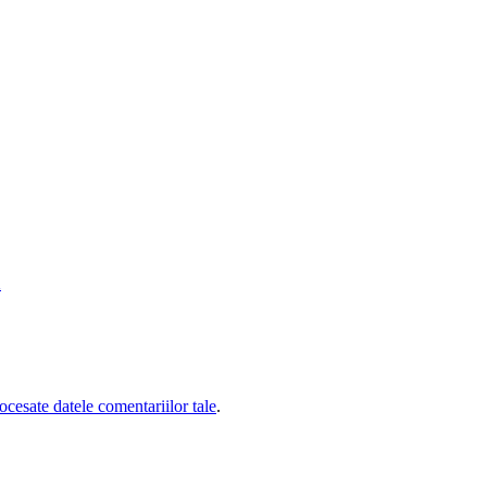
ă
cesate datele comentariilor tale
.