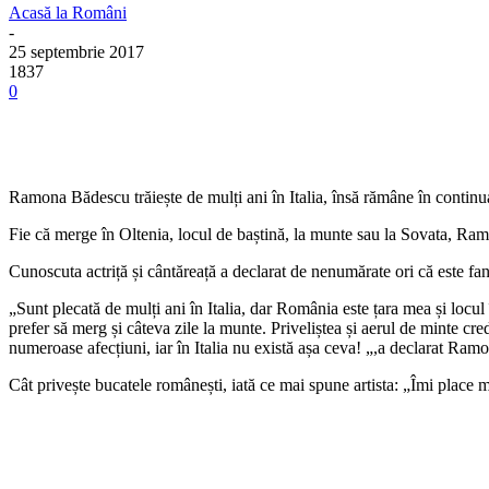
Acasă la Români
-
25 septembrie 2017
1837
0
Ramona Bădescu trăiește de mulți ani în Italia, însă rămâne în continuar
Fie că merge în Oltenia, locul de baștină, la munte sau la Sovata, Ram
Cunoscuta actriță și cântăreață a declarat de nenumărate ori că este f
„Sunt plecată de mulți ani în Italia, dar România este țara mea și locu
prefer să merg și câteva zile la munte. Priveliștea și aerul de minte cr
numeroase afecțiuni, iar în Italia nu există așa ceva! „,a declarat Ra
Cât privește bucatele românești, iată ce mai spune artista: „Îmi place 