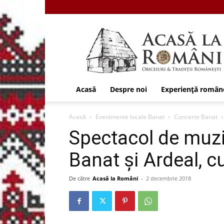
Acasa
la
Romani
Acasă
Despre noi
Experiență român
Acasă
Evenimente locale Banat
Concerte Banat
Spectacol de muz
Banat și Ardeal, c
De către
Acasă la Români
-
2 decembrie 2018