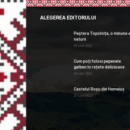
ALEGEREA EDITORULUI
Peștera Topolnița, o minune 
naturii
29 iulie 2022
Cum poți folosi pepenele
galben în rețete delicioase
26 iulie 2022
Castelul Roșu din Hemeiuș
25 iulie 2022