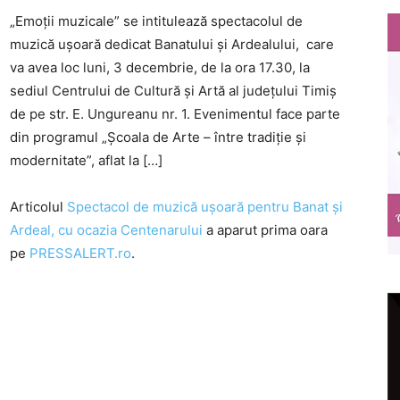
„Emoţii muzicale” se intitulează spectacolul de
muzică uşoară dedicat Banatului şi Ardealului, care
va avea loc luni, 3 decembrie, de la ora 17.30, la
sediul Centrului de Cultură şi Artă al judeţului Timiş
de pe str. E. Ungureanu nr. 1. Evenimentul face parte
din programul „Şcoala de Arte – între tradiţie şi
modernitate”, aflat la […]
Articolul
Spectacol de muzică ușoară pentru Banat și
Ardeal, cu ocazia Centenarului
a aparut prima oara
pe
PRESSALERT.ro
.