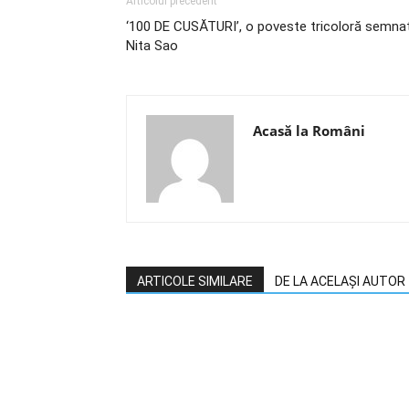
Articolul precedent
‘100 DE CUSĂTURI’, o poveste tricoloră semna
Nita Sao
Acasă la Români
ARTICOLE SIMILARE
DE LA ACELAȘI AUTOR