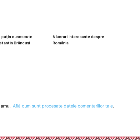
ai puțin cunoscute
6 lucruri interesante despre
tantin Brâncuși
România
spamul.
Află cum sunt procesate datele comentariilor tale
.