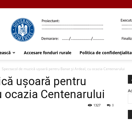
ească
Accesare fonduri rurale
Politica de confidențialita
Spectacol de muzică ușoară pentru Banat și Ardeal, cu ocazia Centenarului
ică ușoară pentru
u ocazia Centenarului
Ad
1327
0