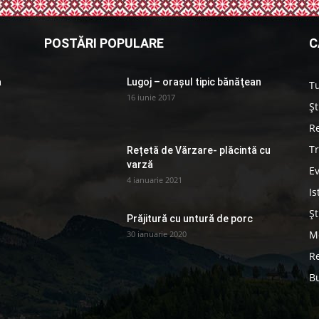
POSTĂRI POPULARE
C
a
Lugoj – orașul tipic bănăţean
T
16 iunie 2017
Șt
Re
Tr
Rețetă de Vărzare- plăcintă cu
varză
E
4 ianuarie 2021
Is
Șt
Prăjitură cu untură de porc
Me
30 ianuarie 2020
Re
B