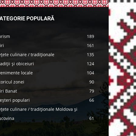
ATEGORIE POPULARĂ
urism
189
iri
161
țete culinare / tradiționale
135
adiții și obiceiuri
124
venimente locale
104
toricul zonei
90
iri Banat
79
șteri populari
66
țete culinare / tradiționale Moldova și
ucovina
61