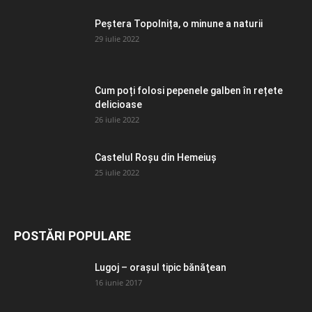
Peștera Topolnița, o minune a naturii
29 iulie 2022
Cum poți folosi pepenele galben în rețete
delicioase
26 iulie 2022
Castelul Roșu din Hemeiuș
25 iulie 2022
POSTĂRI POPULARE
Lugoj – orașul tipic bănăţean
16 iunie 2017