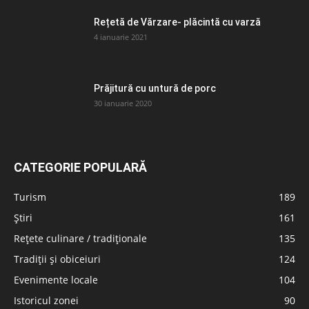
Rețetă de Vărzare- plăcintă cu varză
4 ianuarie 2021
Prăjitură cu untură de porc
30 ianuarie 2020
CATEGORIE POPULARĂ
Turism
189
Știri
161
Rețete culinare / tradiționale
135
Tradiții și obiceiuri
124
Evenimente locale
104
Istoricul zonei
90