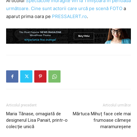
Articolul
Spectacole îndrăgite vin la Timişoara în perioada
următoare. Cine sunt actorii care urcă pe scenă FOTO
a
aparut prima oara pe
PRESSALERT.ro
.
Articolul precedent
Articolul următor
Maria Tănase, omagiată de
Mărtuca Mihuț face cele mai
designerul Lisa Panait, printr-o
frumoase cămeșe
colecție unică
maramureșene