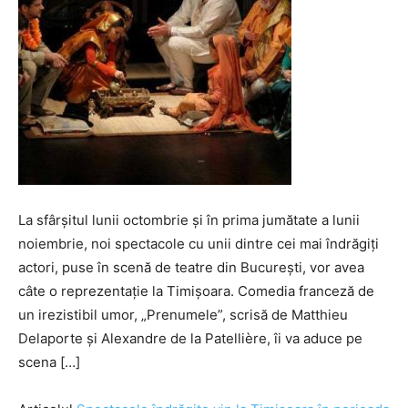
La sfârşitul lunii octombrie şi în prima jumătate a lunii
noiembrie, noi spectacole cu unii dintre cei mai îndrăgiţi
actori, puse în scenă de teatre din Bucureşti, vor avea
câte o reprezentaţie la Timişoara. Comedia franceză de
un irezistibil umor, „Prenumele”, scrisă de Matthieu
Delaporte şi Alexandre de la Patellière, îi va aduce pe
scena […]