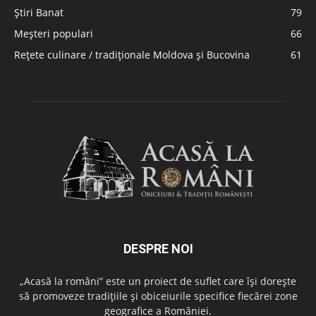
Știri Banat
79
Meșteri populari
66
Rețete culinare / tradiționale Moldova și Bucovina
61
DESPRE NOI
„Acasă la români” este un proiect de suflet care își dorește
să promoveze tradițiile și obiceiurile specifice fiecărei zone
geografice a României.