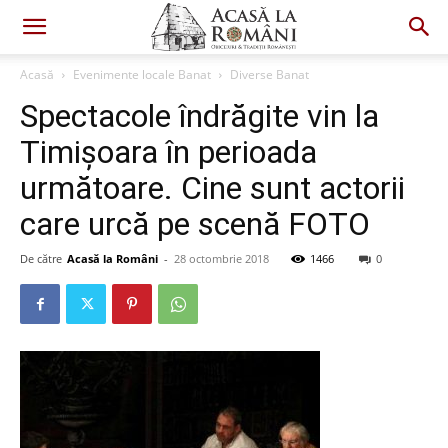
Acasă
Evenimente locale Banat
Diverse Banat
Spectacole îndrăgite vin la
Timişoara în perioada
următoare. Cine sunt actorii
care urcă pe scenă FOTO
De către
Acasă la Români
-
28 octombrie 2018
1466
0