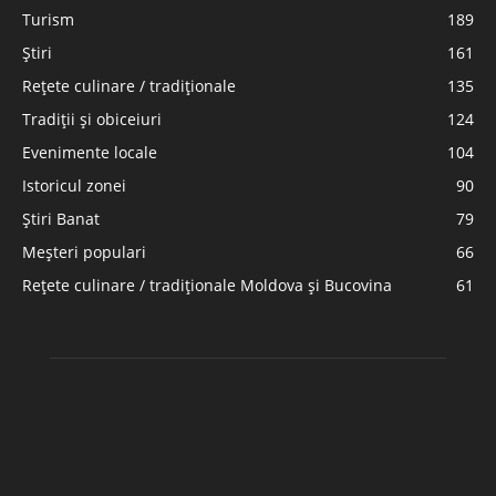
Turism
189
Știri
161
Rețete culinare / tradiționale
135
Tradiții și obiceiuri
124
Evenimente locale
104
Istoricul zonei
90
Știri Banat
79
Meșteri populari
66
Rețete culinare / tradiționale Moldova și Bucovina
61