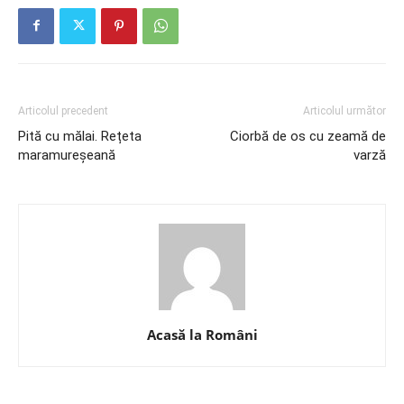
Articolul precedent
Articolul următor
Pită cu mălai. Rețeta
Ciorbă de os cu zeamă de
maramureșeană
varză
Acasă la Români