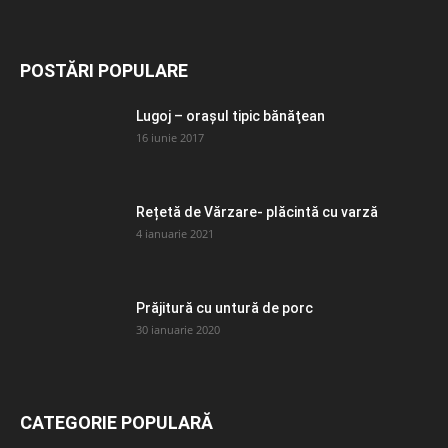
POSTĂRI POPULARE
Lugoj – orașul tipic bănăţean
16 iunie 2017
Rețetă de Vărzare- plăcintă cu varză
4 ianuarie 2021
Prăjitură cu untură de porc
30 ianuarie 2020
CATEGORIE POPULARĂ