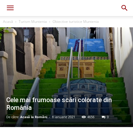
Acasă
Turism Muntenia
Obiective turistice Muntenia
Cele mai frumoase scări colorate din
România
De către
Acasă la Români
-
8 ianuarie 2021
4656
0