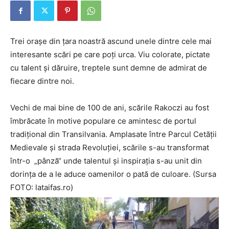
Trei orașe din țara noastră ascund unele dintre cele mai
interesante scări pe care poţi urca. Viu colorate, pictate
cu talent și dăruire, treptele sunt demne de admirat de
fiecare dintre noi.
Vechi de mai bine de 100 de ani, scările Rakoczi au fost
îmbrăcate în motive populare ce amintesc de portul
tradițional din Transilvania. Amplasate între Parcul Cetăţii
Medievale şi strada Revoluţiei, scările s-au transformat
într-o „pânză“ unde talentul şi inspiraţia s-au unit din
dorinţa de a le aduce oamenilor o pată de culoare. (Sursa
FOTO: lataifas.ro)