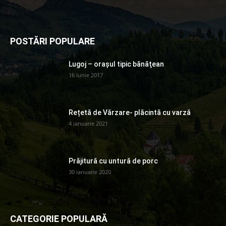
POSTĂRI POPULARE
Lugoj – orașul tipic bănăţean
16 iunie 2017
Rețetă de Vărzare- plăcintă cu varză
4 ianuarie 2021
Prăjitură cu untură de porc
30 ianuarie 2020
CATEGORIE POPULARĂ