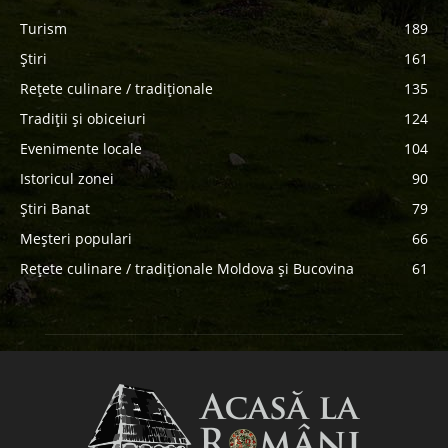
Turism
189
Știri
161
Rețete culinare / tradiționale
135
Tradiții și obiceiuri
124
Evenimente locale
104
Istoricul zonei
90
Știri Banat
79
Meșteri populari
66
Rețete culinare / tradiționale Moldova și Bucovina
61