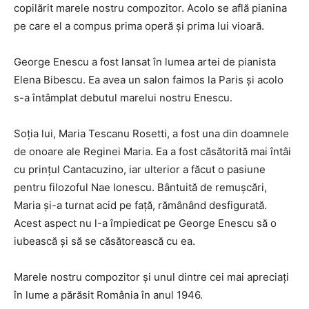
copilărit marele nostru compozitor. Acolo se află pianina
pe care el a compus prima operă și prima lui vioară.
George Enescu a fost lansat în lumea artei de pianista
Elena Bibescu. Ea avea un salon faimos la Paris și acolo
s-a întâmplat debutul marelui nostru Enescu.
Soția lui, Maria Tescanu Rosetti, a fost una din doamnele
de onoare ale Reginei Maria. Ea a fost căsătorită mai întâi
cu prințul Cantacuzino, iar ulterior a făcut o pasiune
pentru filozoful Nae Ionescu. Bântuită de remușcări,
Maria și-a turnat acid pe față, rămânând desfigurată.
Acest aspect nu l-a împiedicat pe George Enescu să o
iubească și să se căsătorească cu ea.
Marele nostru compozitor și unul dintre cei mai apreciați
în lume a părăsit România în anul 1946.