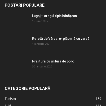
POSTĂRI POPULARE
Lugoj – orașul tipic bănăţean
16 iunie 2017
Rețetă de Vărzare- plăcintă cu varză
4 ianuarie 2021
Prăjitură cu untură de porc
30 ianuarie 2020
CATEGORIE POPULARĂ
Turism
189
Știri
161