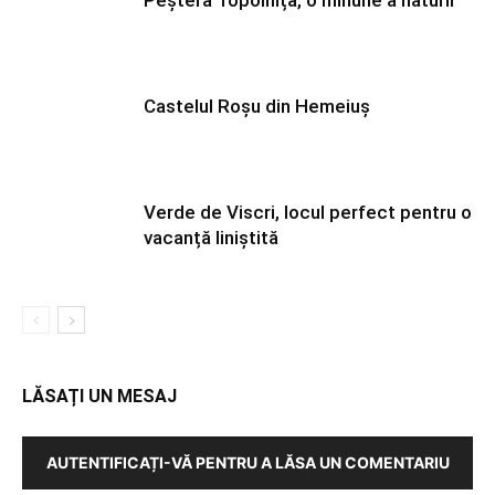
Peștera Topolnița, o minune a naturii
Castelul Roșu din Hemeiuș
Verde de Viscri, locul perfect pentru o
vacanță liniștită
LĂSAȚI UN MESAJ
AUTENTIFICAȚI-VĂ PENTRU A LĂSA UN COMENTARIU