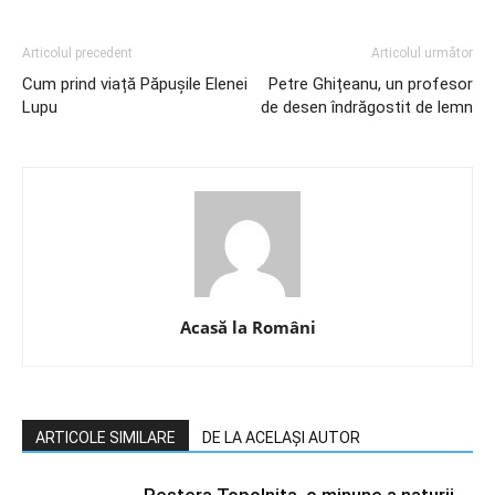
Articolul precedent
Articolul următor
Cum prind viață Păpușile Elenei
Petre Ghițeanu, un profesor
Lupu
de desen îndrăgostit de lemn
Acasă la Români
ARTICOLE SIMILARE
DE LA ACELAȘI AUTOR