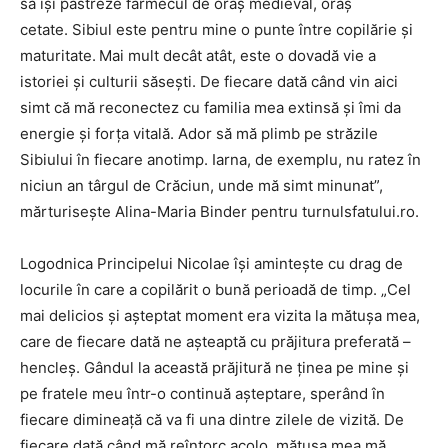
să își păstreze farmecul de oraș medieval, oraș
cetate. Sibiul este pentru mine o punte între copilărie și
maturitate.
Mai mult decât atât, este o dovadă vie a
istoriei și culturii săsești. De fiecare dată când vin aici
simt că mă reconectez cu familia mea extinsă și îmi da
energie și forța vitală. Ador să mă plimb pe străzile
Sibiului în fiecare anotimp. Iarna, de exemplu, nu ratez în
niciun an târgul de Crăciun, unde mă simt minunat”,
mărturisește Alina-Maria Binder pentru turnulsfatului.ro.
Logodnica Principelui Nicolae își amintește cu drag de
locurile în care a copilărit o bună perioadă de timp. „Cel
mai delicios și așteptat moment era vizita la mătușa mea,
care de fiecare dată ne așteaptă cu prăjitura preferată –
hencleş. Gândul la această prăjitură ne ținea pe mine și
pe fratele meu într-o continuă așteptare, sperând în
fiecare dimineață că va fi una dintre zilele de vizită. De
fiecare dată când mă reîntorc acolo, mătușa mea mă