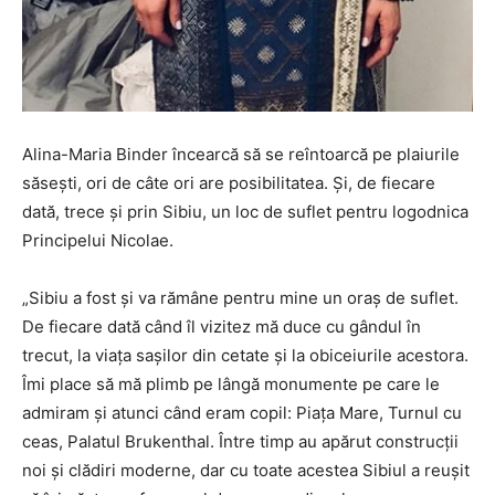
Alina-Maria Binder încearcă să se reîntoarcă pe plaiurile
săseşti, ori de câte ori are posibilitatea. Şi, de fiecare
dată, trece şi prin Sibiu, un loc de suflet pentru logodnica
Principelui Nicolae.
„Sibiu a fost și va rămâne pentru mine un oraș de suflet.
De fiecare dată când îl vizitez mă duce cu gândul în
trecut, la viața sașilor din cetate și la obiceiurile acestora.
Îmi place să mă plimb pe lângă monumente pe care le
admiram și atunci când eram copil: Piața Mare, Turnul cu
ceas, Palatul Brukenthal. Între timp au apărut construcții
noi și clădiri moderne, dar cu toate acestea Sibiul a reușit