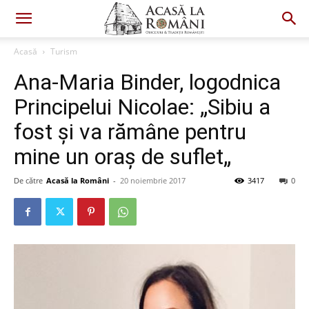
Acasă
Turism
Ana-Maria Binder, logodnica
Principelui Nicolae: „Sibiu a
fost și va rămâne pentru
mine un oraș de suflet„
De către
Acasă la Români
-
20 noiembrie 2017
3417
0