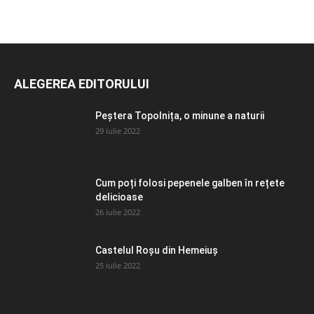
ALEGEREA EDITORULUI
Peștera Topolnița, o minune a naturii
29 iulie 2022
Cum poți folosi pepenele galben în rețete
delicioase
26 iulie 2022
Castelul Roșu din Hemeiuș
25 iulie 2022