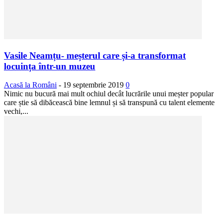
Vasile Neamțu- meșterul care și-a transformat
locuința într-un muzeu
Acasă la Români
-
19 septembrie 2019
0
Nimic nu bucură mai mult ochiul decât lucrările unui meșter popular
care știe să dibăcească bine lemnul și să transpună cu talent elemente
vechi,...