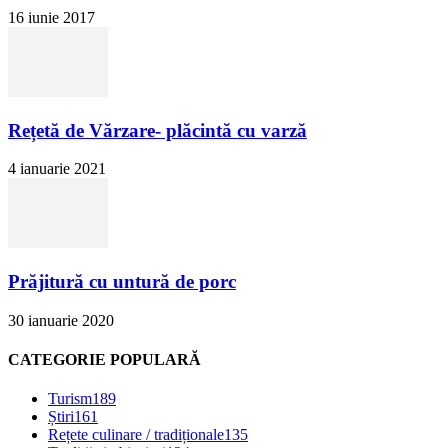
16 iunie 2017
Rețetă de Vărzare- plăcintă cu varză
4 ianuarie 2021
Prăjitură cu untură de porc
30 ianuarie 2020
CATEGORIE POPULARĂ
Turism
189
Știri
161
Rețete culinare / tradiționale
135