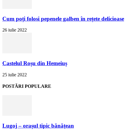
Cum poți folosi pepenele galben în rețete delicioase
26 iulie 2022
Castelul Roșu din Hemeiuș
25 iulie 2022
POSTĂRI POPULARE
Lugoj – orașul tipic bănăţean