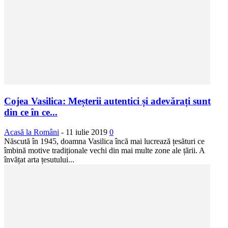
Cojea Vasilica: Meșterii autentici și adevărați sunt
din ce în ce...
Acasă la Români
-
11 iulie 2019
0
Născută în 1945, doamna Vasilica încă mai lucrează țesături ce
îmbină motive tradiționale vechi din mai multe zone ale țării. A
învățat arta țesutului...