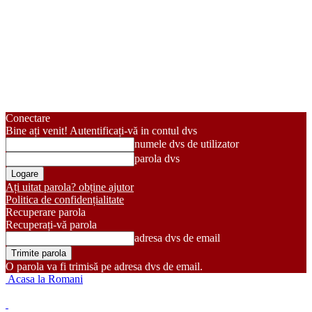
Conectare
Bine ați venit! Autentificați-vă in contul dvs
numele dvs de utilizator
parola dvs
Ați uitat parola? obține ajutor
Politica de confidențialitate
Recuperare parola
Recuperați-vă parola
adresa dvs de email
O parola va fi trimisă pe adresa dvs de email.
Acasa la Romani