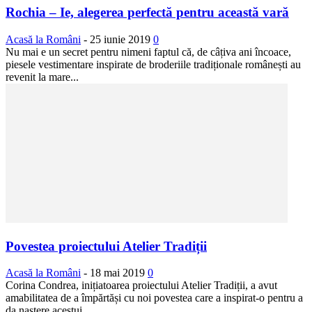
Rochia – Ie, alegerea perfectă pentru această vară
Acasă la Români
-
25 iunie 2019
0
Nu mai e un secret pentru nimeni faptul că, de câțiva ani încoace,
piesele vestimentare inspirate de broderiile tradiționale românești au
revenit la mare...
Povestea proiectului Atelier Tradiții
Acasă la Români
-
18 mai 2019
0
Corina Condrea, inițiatoarea proiectului Atelier Tradiții, a avut
amabilitatea de a împărtăși cu noi povestea care a inspirat-o pentru a
da naștere acestui...