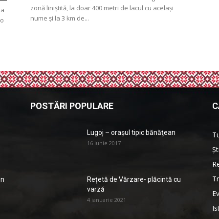
zonă liniștită, la doar 400 metri de lacul cu același
ea
nume și la 3 km de...
 o
POSTĂRI POPULARE
C
Lugoj – orașul tipic bănăţean
T
16 iunie 2017
Șt
Re
Tr
en
Rețetă de Vărzare- plăcintă cu
varză
Ev
4 ianuarie 2021
Is