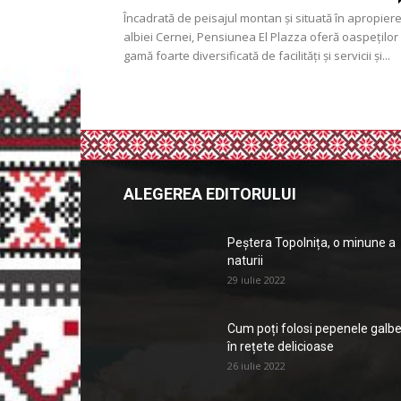
Încadrată de peisajul montan şi situată în apropier
albiei Cernei, Pensiunea El Plazza oferă oaspeţilor
gamă foarte diversificată de facilităţi și servicii și...
ALEGEREA EDITORULUI
Peștera Topolnița, o minune a
naturii
29 iulie 2022
Cum poți folosi pepenele galb
în rețete delicioase
26 iulie 2022