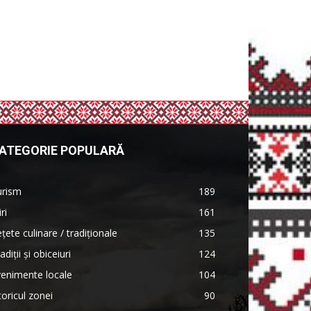
ATEGORIE POPULARĂ
urism
189
iri
161
țete culinare / tradiționale
135
adiții și obiceiuri
124
enimente locale
104
toricul zonei
90