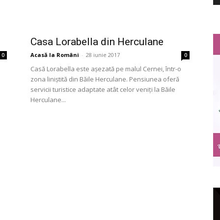
e
Casa Lorabella din Herculane
Acasă la Români
-
28 iunie 2017
0
0
Casă Lorabella este așezată pe malul Cernei, într-o
zona liniștită din Băile Herculane. Pensiunea oferă
servicii turistice adaptate atât celor veniți la Băile
Herculane...