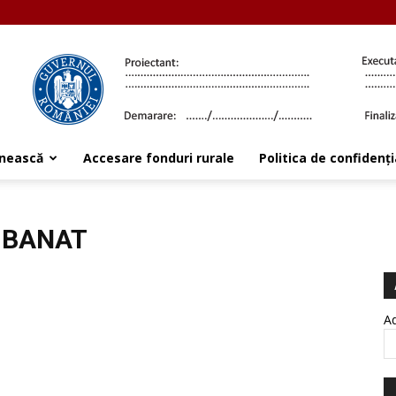
ânească
Accesare fonduri rurale
Politica de confidenți
I BANAT
Ad