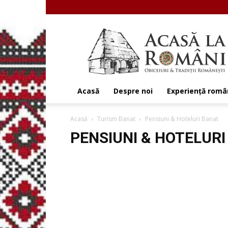
Acasa
la
Romani
Acasă
Despre noi
Experiență rom
Acasă
Turism Banat
Pensiuni & Hoteluri Banat
PENSIUNI & HOTELUR