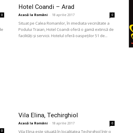
Hotel Coandi – Arad
Acasă la Români
-
18 aprilie 2017
0
0
Situat pe Calea Romanilor, în imediata vecinătate a
de
Podului Traian, Hotel Coandi oferă o gamă extinsă de
facilităţi şi servicii. Hotelul oferă oaspeţilor 51 de...
Vila Elina, Techirghiol
Acasă la Români
-
18 aprilie 2017
0
0
Vila Elina este situată în localitatea Techirghiol într-o