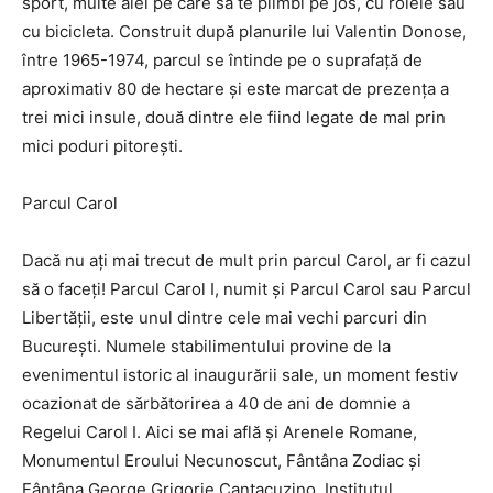
sport, multe alei pe care să te plimbi pe jos, cu rolele sau
cu bicicleta. Construit după planurile lui Valentin Donose,
între 1965-1974, parcul se întinde pe o suprafaţă de
aproximativ 80 de hectare și este marcat de prezenţa a
trei mici insule, două dintre ele fiind legate de mal prin
mici poduri pitoreşti.
Parcul Carol
Dacă nu ați mai trecut de mult prin parcul Carol, ar fi cazul
să o faceți! Parcul Carol I, numit şi Parcul Carol sau Parcul
Libertăţii, este unul dintre cele mai vechi parcuri din
Bucureşti. Numele stabilimentului provine de la
evenimentul istoric al inaugurării sale, un moment festiv
ocazionat de sărbătorirea a 40 de ani de domnie a
Regelui Carol I. Aici se mai află și Arenele Romane,
Monumentul Eroului Necunoscut, Fântâna Zodiac şi
Fântâna George Grigorie Cantacuzino, Institutul