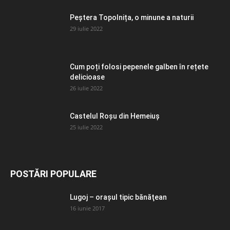
Peștera Topolnița, o minune a naturii
29 iulie 2022
Cum poți folosi pepenele galben în rețete
delicioase
26 iulie 2022
Castelul Roșu din Hemeiuș
25 iulie 2022
POSTĂRI POPULARE
Lugoj – orașul tipic bănăţean
16 iunie 2017