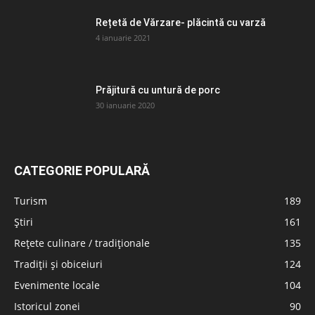
Rețetă de Vărzare- plăcintă cu varză
4 ianuarie 2021
Prăjitură cu untură de porc
30 ianuarie 2020
CATEGORIE POPULARĂ
Turism
189
Știri
161
Rețete culinare / tradiționale
135
Tradiții și obiceiuri
124
Evenimente locale
104
Istoricul zonei
90