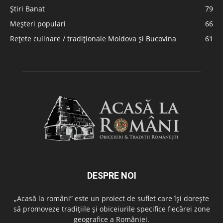
Știri Banat
79
Meșteri populari
66
Rețete culinare / tradiționale Moldova și Bucovina
61
DESPRE NOI
„Acasă la români” este un proiect de suflet care își dorește
să promoveze tradițiile și obiceiurile specifice fiecărei zone
geografice a României.