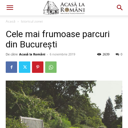
Acasă
Istoricul zonei
Cele mai frumoase parcuri
din București
De către
Acasă la Români
-
6 noiembrie 2019
2639
0