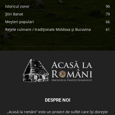
Istoricul zonei
90
Știri Banat
79
Meșteri populari
66
Rețete culinare / tradiționale Moldova și Bucovina
61
DESPRE NOI
„Acasă la români” este un proiect de suflet care își dorește