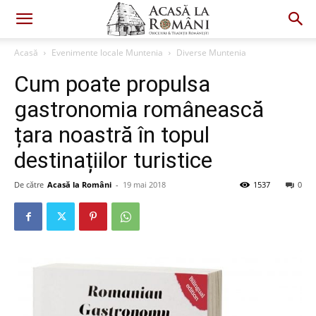
Acasă
Evenimente locale Muntenia
Diverse Muntenia
Cum poate propulsa
gastronomia românească
țara noastră în topul
destinațiilor turistice
De către
Acasă la Români
-
19 mai 2018
1537
0