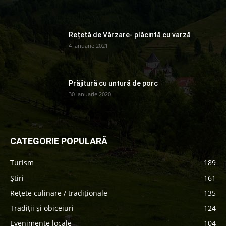
Rețetă de Vărzare- plăcintă cu varză
4 ianuarie 2021
Prăjitură cu untură de porc
30 ianuarie 2020
CATEGORIE POPULARĂ
Turism
189
Știri
161
Rețete culinare / tradiționale
135
Tradiții și obiceiuri
124
Evenimente locale
104