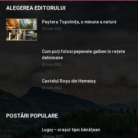
ALEGEREA EDITORULUI
Peștera Topolnița, o minune a naturii
29 iulie 2022
Cum poți folosi pepenele galben în rețete
delicioase
26 iulie 2022
Castelul Roșu din Hemeiuș
25 iulie 2022
POSTĂRI POPULARE
Lugoj – orașul tipic bănăţean
16 iunie 2017