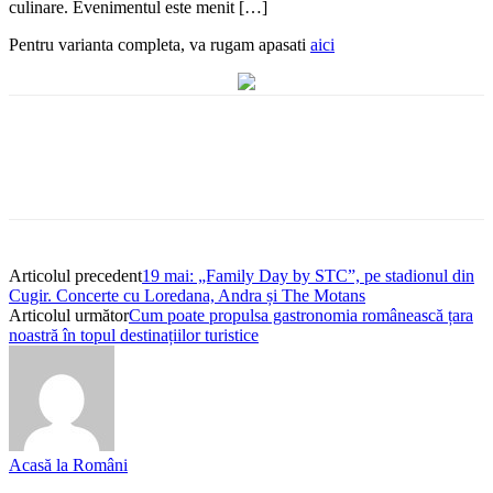
culinare. Evenimentul este menit […]
Pentru varianta completa, va rugam apasati
aici
Articolul precedent
19 mai: „Family Day by STC”, pe stadionul din
Cugir. Concerte cu Loredana, Andra și The Motans
Articolul următor
Cum poate propulsa gastronomia românească țara
noastră în topul destinațiilor turistice
Acasă la Români