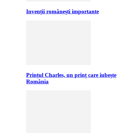
Invenții românești importante
Prințul Charles, un prinț care iubește
România