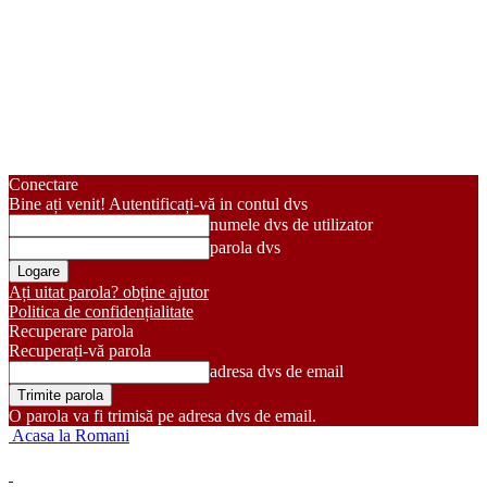
Conectare
Bine ați venit! Autentificați-vă in contul dvs
numele dvs de utilizator
parola dvs
Ați uitat parola? obține ajutor
Politica de confidențialitate
Recuperare parola
Recuperați-vă parola
adresa dvs de email
O parola va fi trimisă pe adresa dvs de email.
Acasa la Romani