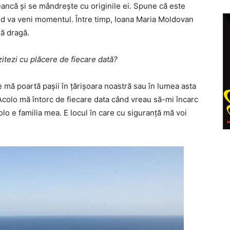
eancă și se mândrește cu originile ei. Spune că este
ând va veni momentul. Între timp, Ioana Maria Moldovan
ă dragă.
zitezi cu plăcere de fiecare dată?
e mă poartă pașii în țărișoara noastră sau în lumea asta
colo mă întorc de fiecare data când vreau să-mi încarc
acolo e familia mea. E locul în care cu siguranță mă voi