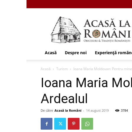
Acasa
la
Romani
Acasă
Despre noi
Experiență român
Acasă
Turism
Ioana Maria Moldovan: Pentru mine
Ioana Maria Mo
Ardealul
De către
Acasă la Români
-
14 august 2019
3784