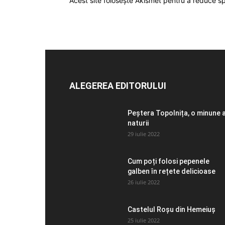
Acest site folosește Akismet pentru a reduce 
ALEGEREA EDITORULUI
Peștera Topolnița, o minune 
naturii
29 iulie 2022
Cum poți folosi pepenele
galben în rețete delicioase
26 iulie 2022
Castelul Roșu din Hemeiuș
25 iulie 2022