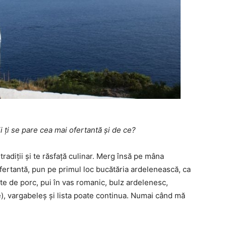
i ți se pare cea mai ofertantă și de ce?
 tradiții și te răsfață culinar. Merg însă pe mâna
fertantă, pun pe primul loc bucătăria ardelenească, ca
te de porc, pui în vas romanic, bulz ardelenesc,
e), vargabeleș și lista poate continua. Numai când mă