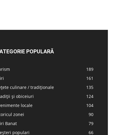
ATEGORIE POPULARĂ
urism
189
iri
161
țete culinare / tradiționale
135
adiții și obiceiuri
124
venimente locale
104
toricul zonei
90
iri Banat
79
șteri populari
66