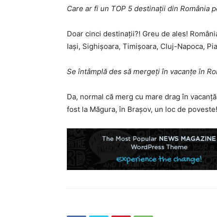
Care ar fi un TOP 5 destinații din România 
Doar cinci destinații?! Greu de ales! Româ
Iași, Sighișoara, Timișoara, Cluj-Napoca, Pia
Se întâmplă des să mergeți în vacanțe în Ro
Da, normal că merg cu mare drag în vacanță-
fost la Măgura, în Brașov, un loc de poveste