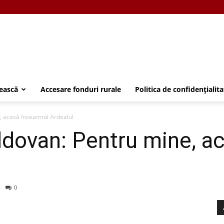
ească
Accesare fonduri rurale
Politica de confidențialita
, acasă înseamnă Ardealul
ldovan: Pentru mine, a
0