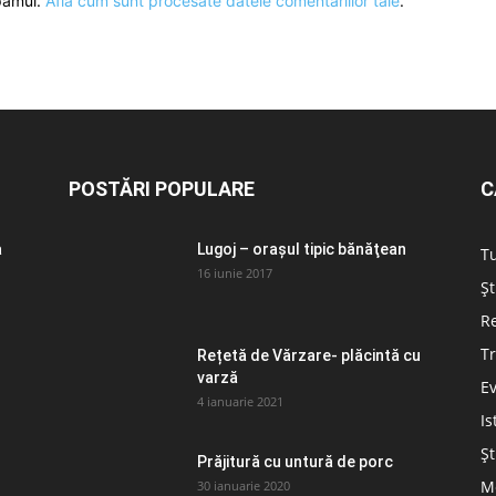
spamul.
Află cum sunt procesate datele comentariilor tale
.
POSTĂRI POPULARE
C
a
Lugoj – orașul tipic bănăţean
T
16 iunie 2017
Șt
Re
Tr
Rețetă de Vărzare- plăcintă cu
varză
E
4 ianuarie 2021
Is
Șt
Prăjitură cu untură de porc
Me
30 ianuarie 2020