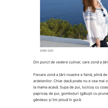
SONY DSC
Din punct de vedere culinar, care zonă a țări
Fiecare zonă a țării noastre e faină, plină de
ardelenilor. Chiar dacă poate nu e cea mai o
la mama acasă. Supa de pui, lucicoș cu coas
papricaș de pui, gomboțuri (găluști cu prun
gândesc și îmi plouă în gură.