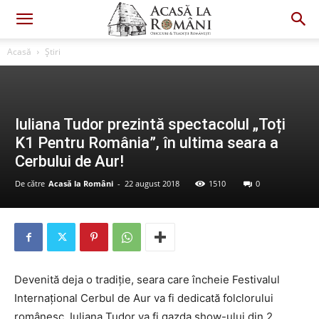
Acasă
Știri
Iuliana Tudor prezintă spectacolul „Toți
K1 Pentru România”, în ultima seara a
Cerbului de Aur!
De către
Acasă la Români
-
22 august 2018
1510
0
Devenită deja o tradiție, seara care încheie Festivalul
Internațional Cerbul de Aur va fi dedicată folclorului
românesc. Iuliana Tudor va fi gazda show-ului din 2