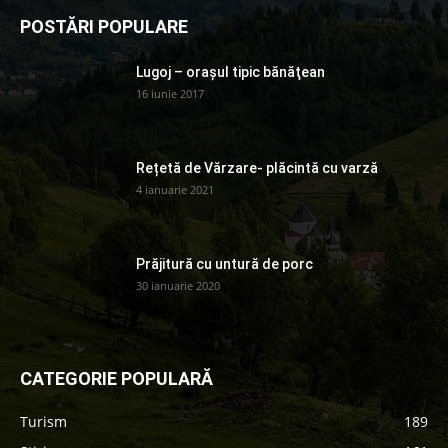
POSTĂRI POPULARE
Lugoj – orașul tipic bănăţean
16 iunie 2017
Rețetă de Vărzare- plăcintă cu varză
4 ianuarie 2021
Prăjitură cu untură de porc
30 ianuarie 2020
CATEGORIE POPULARĂ
Turism
189