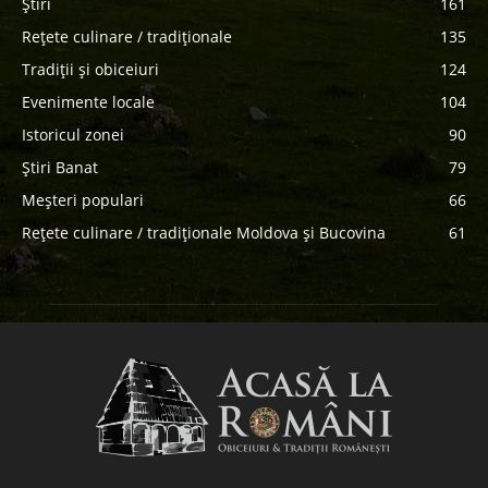
Știri
161
Rețete culinare / tradiționale
135
Tradiții și obiceiuri
124
Evenimente locale
104
Istoricul zonei
90
Știri Banat
79
Meșteri populari
66
Rețete culinare / tradiționale Moldova și Bucovina
61