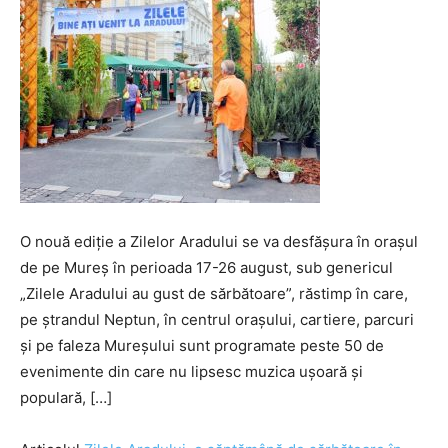
O nouă ediţie a Zilelor Aradului se va desfăşura în oraşul
de pe Mureş în perioada 17-26 august, sub genericul
„Zilele Aradului au gust de sărbătoare”, răstimp în care,
pe ştrandul Neptun, în centrul oraşului, cartiere, parcuri
şi pe faleza Mureşului sunt programate peste 50 de
evenimente din care nu lipsesc muzica uşoară şi
populară, […]