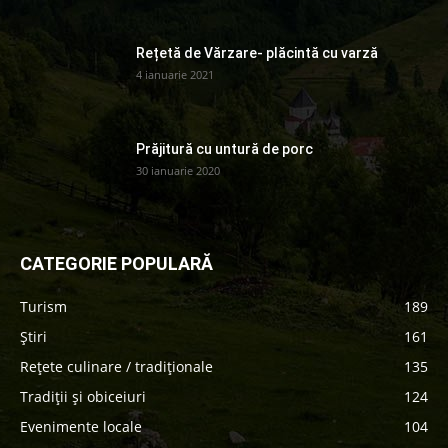
Rețetă de Vărzare- plăcintă cu varză
4 ianuarie 2021
Prăjitură cu untură de porc
30 ianuarie 2020
CATEGORIE POPULARĂ
Turism
189
Știri
161
Rețete culinare / tradiționale
135
Tradiții și obiceiuri
124
Evenimente locale
104