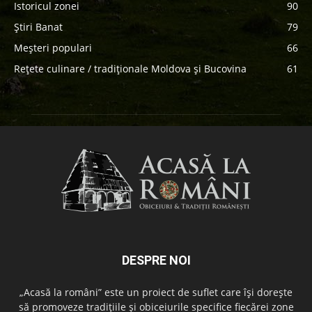
Istoricul zonei
90
Știri Banat
79
Meșteri populari
66
Rețete culinare / tradiționale Moldova și Bucovina
61
DESPRE NOI
„Acasă la români” este un proiect de suflet care își dorește
să promoveze tradițiile și obiceiurile specifice fiecărei zone