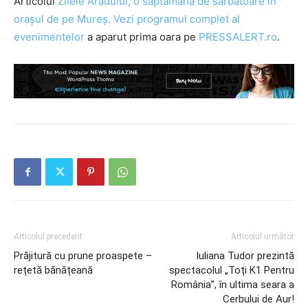
Articolul
Zilele Aradului, o săptămână de sărbătoare în
orașul de pe Mureș. Vezi programul complet al
evenimentelor
a aparut prima oara pe
PRESSALERT.ro
.
Articolul precedent
Articolul următor
Prăjitură cu prune proaspete –
Iuliana Tudor prezintă
rețetă bănățeană
spectacolul „Toți K1 Pentru
România”, în ultima seara a
Cerbului de Aur!