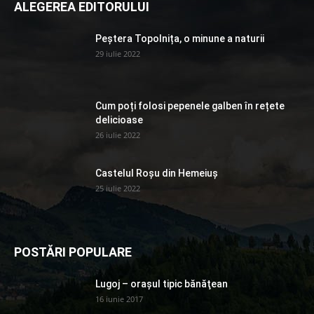
ALEGEREA EDITORULUI
Peștera Topolnița, o minune a naturii
29 iulie 2022
Cum poți folosi pepenele galben în rețete
delicioase
26 iulie 2022
Castelul Roșu din Hemeiuș
25 iulie 2022
POSTĂRI POPULARE
Lugoj – orașul tipic bănăţean
16 iunie 2017