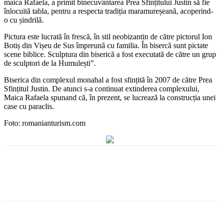
maica Rafaela, a primit binecuvântarea Prea Sfințitului Justin să fie
înlocuită tabla, pentru a respecta tradiția maramureșeană, acoperind-
o cu șindrilă.
Pictura este lucrată în frescă, în stil neobizantin de către pictorul Ion
Botiș din Vișeu de Sus împreună cu familia. În bisercă sunt pictate
scene biblice. Sculptura din biserică a fost executată de către un grup
de sculptori de la Humulești”.
Biserica din complexul monahal a fost sfințită în 2007 de către Prea
Sfințitul Justin. De atunci s-a continuat extinderea complexului,
Maica Rafaela spunand că, în prezent, se lucrează la construcția unei
case cu paraclis.
Foto: romanianturism.com