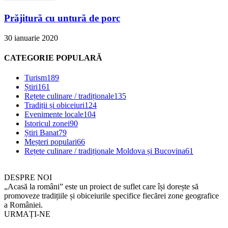
Prăjitură cu untură de porc
30 ianuarie 2020
CATEGORIE POPULARĂ
Turism
189
Știri
161
Rețete culinare / tradiționale
135
Tradiții și obiceiuri
124
Evenimente locale
104
Istoricul zonei
90
Știri Banat
79
Meșteri populari
66
Rețete culinare / tradiționale Moldova și Bucovina
61
DESPRE NOI
„Acasă la români” este un proiect de suflet care își dorește să
promoveze tradițiile și obiceiurile specifice fiecărei zone geografice
a României.
URMAȚI-NE