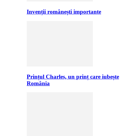
Invenții românești importante
Prințul Charles, un prinț care iubește
România