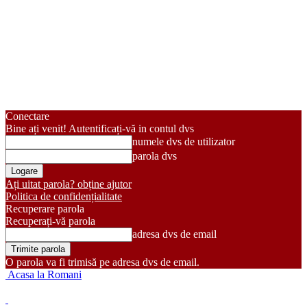
Conectare
Bine ați venit! Autentificați-vă in contul dvs
numele dvs de utilizator
parola dvs
Ați uitat parola? obține ajutor
Politica de confidențialitate
Recuperare parola
Recuperați-vă parola
adresa dvs de email
O parola va fi trimisă pe adresa dvs de email.
Acasa la Romani