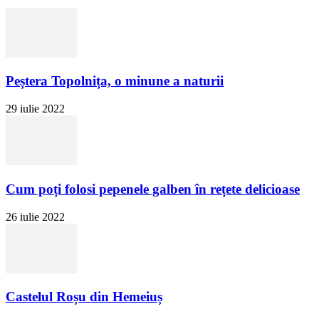
Peștera Topolnița, o minune a naturii
29 iulie 2022
Cum poți folosi pepenele galben în rețete delicioase
26 iulie 2022
Castelul Roșu din Hemeiuș