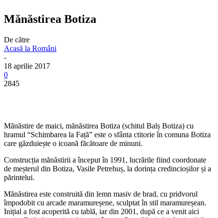
Mănăstirea Botiza
De către
Acasă la Români
-
18 aprilie 2017
0
2845
Mănăstire de maici, mănăstirea Botiza (schitul Balș Botiza) cu
hramul “Schimbarea la Față” este o sfânta ctitorie în comuna Botiza
care găzduiește o icoană făcătoare de minuni.
Construcția mănăstirii a început în 1991, lucrările fiind coordonate
de meșterul din Botiza, Vasile Petrehuș, la dorința credincioșilor și a
părintelui.
Mănăstirea este construită din lemn masiv de brad, cu pridvorul
împodobit cu arcade maramureșene, sculptat în stil maramureșean.
Inițial a fost acoperită cu tablă, iar din 2001, după ce a venit aici