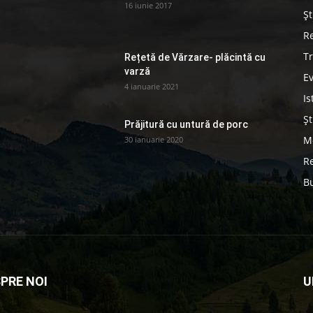
16 iunie 2017
Șt
Re
Tr
Rețetă de Vărzare- plăcintă cu
varză
E
4 ianuarie 2021
Is
Șt
Prăjitură cu untură de porc
Me
30 ianuarie 2020
Re
B
PRE NOI
U