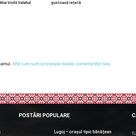
Mihai Vodă Valahul
gustoasă rețetă
spamul.
Află cum sunt procesate datele comentariilor tale
.
POSTĂRI POPULARE
C
a
Lugoj – orașul tipic bănăţean
T