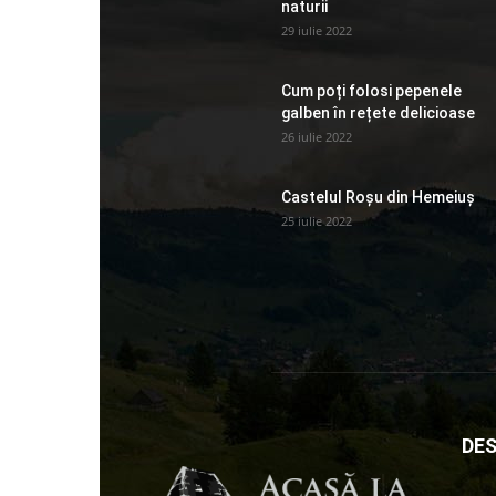
naturii
29 iulie 2022
Cum poți folosi pepenele
galben în rețete delicioase
26 iulie 2022
Castelul Roșu din Hemeiuș
25 iulie 2022
DES