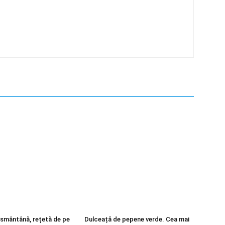
 smântână, rețetă de pe
Dulceață de pepene verde. Cea mai