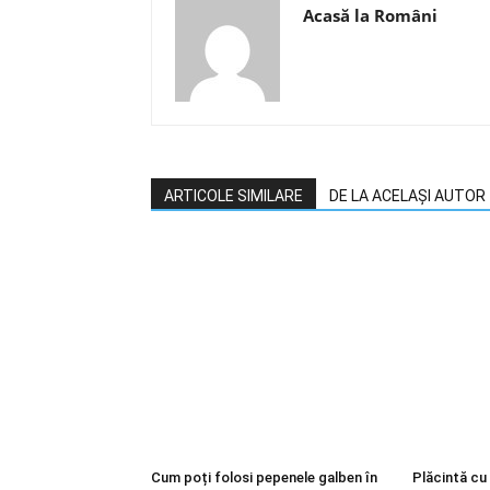
Acasă la Români
ARTICOLE SIMILARE
DE LA ACELAȘI AUTOR
Cum poți folosi pepenele galben în
Plăcintă cu