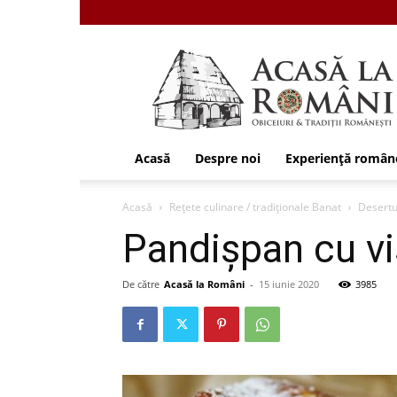
Acasa
la
Romani
Acasă
Despre noi
Experiență român
Acasă
Rețete culinare / tradiționale Banat
Desertu
Pandișpan cu viș
De către
Acasă la Români
-
15 iunie 2020
3985