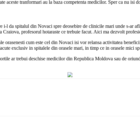
oate aceste tranformari au la baza competenta medicilor. Sper ca nu isi 
l da spitalul din Novaci spre deosebire de clinicile mari unde s-ar afla
 Craiova, profesorul hotaraste ce trebuie facut. Aici ma dezvolt profesio
e orasenesti cum este cel din Novaci isi vor relansa activitatea benefici
cute exclusiv in spitalele din orasele mari, in timp ce in orasele mici spi
portile ar trebui deschise medicilor din Republica Moldova sau de oriunde 