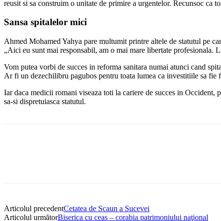
reusit si sa construim o unitate de primire a urgentelor. Recunsoc ca t
Sansa spitalelor mici
Ahmed Mohamed Yahya pare multumit printre altele de statutul pe care i-
„Aici eu sunt mai responsabil, am o mai mare libertate profesionala. La
Vom putea vorbi de succes in reforma sanitara numai atunci cand spital
Ar fi un dezechilibru pagubos pentru toata lumea ca investitiile sa fie fa
Iar daca medicii romani viseaza toti la cariere de succes in Occident, 
sa-si dispretuiasca statutul.
Articolul precedent
Cetatea de Scaun a Sucevei
Articolul următor
Biserica cu ceas – corabia patrimoniului naţional