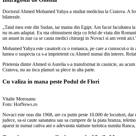
Doctorul Ahmed Mohamed Yahya a studiat medicina la Craiova. A fost unu
bilaterale.
„Tatal meu este din Sudan, iar mama din Egipt. Am facut facultatea la C
nu m-am adaptat. Eu ma obisnuisem deja cu felul de viata din Romania, 
un anunt in ziar ca se cauta medici chirurgi in Novaci si am venit aici.
Mohamed Yahya este casatorit cu o romanca, pe care a cunoscut-o in ani
lumea o suspecta ca s-a imprietenit cu Ahmed numai din interes. Relatia 
Prietenia dintre Ahmed si Aurelia s-a transformat in casnicie, au acum d
Craiova, nu au inca planuri sa plece in alta parte.
Cu valiza in mana peste Podul de Flori
Vitalie Morosanu
Foto: HotNews.ro
Novaci este oras din 1968, are cu putin peste 10.000 de locuitori, dar n
judece, sa-si caute sanatatea sau sa cumpere de la piata branza, teleme
aparut in numai cativa ani o adevarata statiune turistica numita Ranca, 