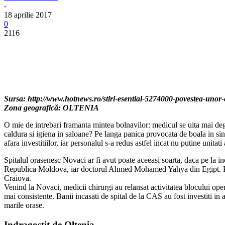
-
18 aprilie 2017
0
2116
Sursa: http://www.hotnews.ro/stiri-esential-5274000-povestea-unor-ch
Zona geografică: OLTENIA
O mie de intrebari framanta mintea bolnavilor: medicul se uita mai degra
caldura si igiena in saloane? Pe langa panica provocata de boala in sine
afara investitiilor, iar personalul s-a redus astfel incat nu putine unitat
Spitalul orasenesc Novaci ar fi avut poate aceeasi soarta, daca pe la i
Republica Moldova, iar doctorul Ahmed Mohamed Yahya din Egipt. Pana la
Craiova.
Venind la Novaci, medicii chirurgi au relansat activitatea blocului oper
mai consistente. Banii incasati de spital de la CAS au fost investiti in 
marile orase.
Indragostit de Oltenia