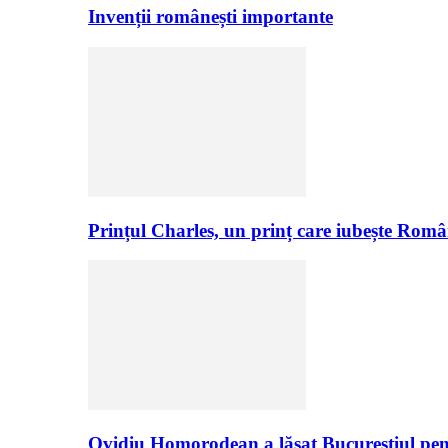
Invenții românești importante
Prințul Charles, un prinț care iubește Româ
Ovidiu Homorodean a lăsat Bucureștiul pen