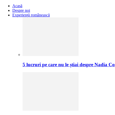
Acasă
Despre noi
Experiență românească
5 lucruri pe care nu le știai despre Nadia C