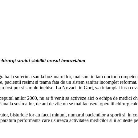
irurgi-straini-stabiliti-orasul-branzei.htm
ba la suferinta sau la buzunarul lor, mai sunt in tara doctori competenti 
, pacientii resimt si teama fata de un sistem sanitar incomplet reformat.
i au fost pur si simplu inchise. La Novaci, in Gorj, s-a intamplat insa ceva
nceputul anilor 2000, nu ar fi venit sa activeze aici o echipa de medici c
 sosirea lor, de ani de zile nu se mai facusera operatii chirurgicale la 
ator, bisturiele lor au facut minuni, numarul pacientilor a sporit si, in c
aparatura performanta care usureaza activitatea medicilor si ii scuteste pe