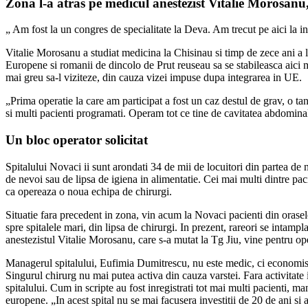
Zona l-a atras pe medicul anestezist Vitalie Morosanu
„ Am fost la un congres de specialitate la Deva. Am trecut pe aici la int
Vitalie Morosanu a studiat medicina la Chisinau si timp de zece ani a 
Europene si romanii de dincolo de Prut reuseau sa se stabileasca aici 
mai greu sa-l viziteze, din cauza vizei impuse dupa integrarea in UE.
„Prima operatie la care am participat a fost un caz destul de grav, o 
si multi pacienti programati. Operam tot ce tine de cavitatea abdomin
Un bloc operator solicitat
Spitalului Novaci ii sunt arondati 34 de mii de locuitori din partea de
de nevoi sau de lipsa de igiena in alimentatie. Cei mai multi dintre paci
ca opereaza o noua echipa de chirurgi.
Situatie fara precedent in zona, vin acum la Novaci pacienti din orasel
spre spitalele mari, din lipsa de chirurgi. In prezent, rareori se intampl
anestezistul Vitalie Morosanu, care s-a mutat la Tg Jiu, vine pentru ope
Managerul spitalului, Eufimia Dumitrescu, nu este medic, ci economist. 
Singurul chirurg nu mai putea activa din cauza varstei. Fara activitate i
spitalului. Cum in scripte au fost inregistrati tot mai multi pacienti, ma
europene. „In acest spital nu se mai facusera investitii de 20 de ani 