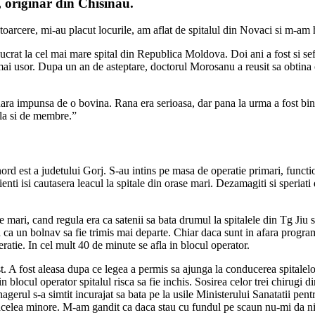
, originar din Chisinau.
oarcere, mi-au placut locurile, am aflat de spitalul din Novaci si m-am ho
lucrat la cel mai mare spital din Republica Moldova. Doi ani a fost si s
mai usor. Dupa un an de asteptare, doctorul Morosanu a reusit sa obtina
tanara impunsa de o bovina. Rana era serioasa, dar pana la urma a fost b
ala si de membre.”
 nord est a judetului Gorj. S-au intins pe masa de operatie primari, func
enti isi cautasera leacul la spitale din orase mari. Dezamagiti si speriat
e mari, cand regula era ca satenii sa bata drumul la spitalele din Tg Jiu
a ca un bolnav sa fie trimis mai departe. Chiar daca sunt in afara programu
ratie. In cel mult 40 de minute se afla in blocul operator.
A fost aleasa dupa ce legea a permis sa ajunga la conducerea spitalelor 
n blocul operator spitalul risca sa fie inchis. Sosirea celor trei chirugi
nagerul s-a simtit incurajat sa bata pe la usile Ministerului Sanatatii pen
si acelea minore. M-am gandit ca daca stau cu fundul pe scaun nu-mi da 