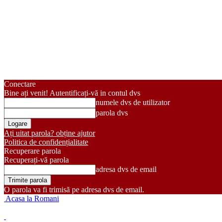
Conectare
Bine ați venit! Autentificați-vă in contul dvs
numele dvs de utilizator
parola dvs
Ați uitat parola? obține ajutor
Politica de confidențialitate
Recuperare parola
Recuperați-vă parola
adresa dvs de email
O parola va fi trimisă pe adresa dvs de email.
Acasa la Romani