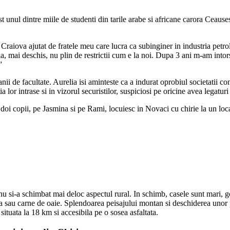
l dintre miile de studenti din tarile arabe si africane carora Ceausescu
raiova ajutat de fratele meu care lucra ca subinginer in industria petro
mai deschis, nu plin de restrictii cum e la noi. Dupa 3 ani m-am intors
”
i de facultate. Aurelia isi aminteste ca a indurat oprobiul societatii co
lor intrase si in vizorul securistilor, suspiciosi pe oricine avea legaturi
oi copii, pe Jasmina si pe Rami, locuiesc in Novaci cu chirie la un local
u si-a schimbat mai deloc aspectul rural. In schimb, casele sunt mari, gos
a sau carne de oaie. Splendoarea peisajului montan si deschiderea unor par
situata la 18 km si accesibila pe o sosea asfaltata.