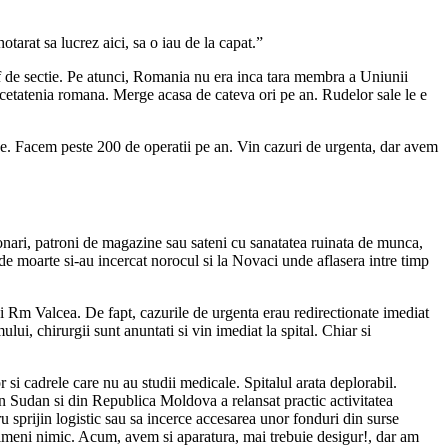
tarat sa lucrez aici, sa o iau de la capat.”
ef de sectie. Pe atunci, Romania nu era inca tara membra a Uniunii
 cetatenia romana. Merge acasa de cateva ori pe an. Rudelor sale le e
ine. Facem peste 200 de operatii pe an. Vin cazuri de urgenta, dar avem
tionari, patroni de magazine sau sateni cu sanatatea ruinata de munca,
i de moarte si-au incercat norocul si la Novaci unde aflasera intre timp
 si Rm Valcea. De fapt, cazurile de urgenta erau redirectionate imediat
lui, chirurgii sunt anuntati si vin imediat la spital. Chiar si
si cadrele care nu au studii medicale. Spitalul arata deplorabil.
 din Sudan si din Republica Moldova a relansat practic activitatea
tru sprijin logistic sau sa incerce accesarea unor fonduri din surse
nimeni nimic. Acum, avem si aparatura, mai trebuie desigur!, dar am