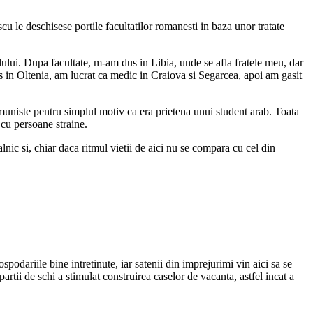
 le deschisese portile facultatilor romanesti in baza unor tratate
lului. Dupa facultate, m-am dus in Libia, unde se afla fratele meu, dar
 in Oltenia, am lucrat ca medic in Craiova si Segarcea, apoi am gasit
muniste pentru simplul motiv ca era prietena unui student arab. Toata
 cu persoane straine.
nic si, chiar daca ritmul vietii de aici nu se compara cu cel din
podariile bine intretinute, iar satenii din imprejurimi vin aici sa se
tii de schi a stimulat construirea caselor de vacanta, astfel incat a