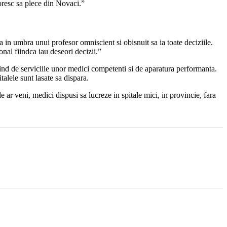
doresc sa plece din Novaci.”
 in umbra unui profesor omniscient si obisnuit sa ia toate deciziile.
nal fiindca iau deseori decizii.”
ind de serviciile unor medici competenti si de aparatura performanta.
talele sunt lasate sa dispara.
ar veni, medici dispusi sa lucreze in spitale mici, in provincie, fara