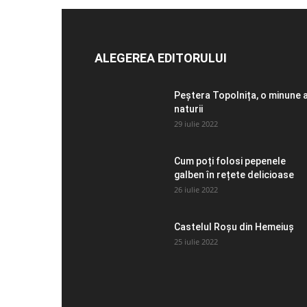
ALEGEREA EDITORULUI
Peștera Topolnița, o minune 
naturii
29 iulie 2022
Cum poți folosi pepenele
galben în rețete delicioase
26 iulie 2022
Castelul Roșu din Hemeiuș
25 iulie 2022