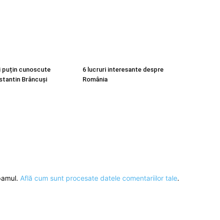
ai puțin cunoscute
6 lucruri interesante despre
tantin Brâncuși
România
spamul.
Află cum sunt procesate datele comentariilor tale
.