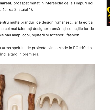
harest
,
proaspăt mutat în intersecţia de la Timpuri noi
lădirea 2, etajul 1).
ntru multe branduri de design românesc, iar la ediţia
cu cei mai talentaţi designeri români şi colecţiile lor de
e sau lămpi cool, bijuterii şi accesorii fashion.
n urma apelului de proiecte, vin la Made in RO #10 din
ând la târg în premieră.