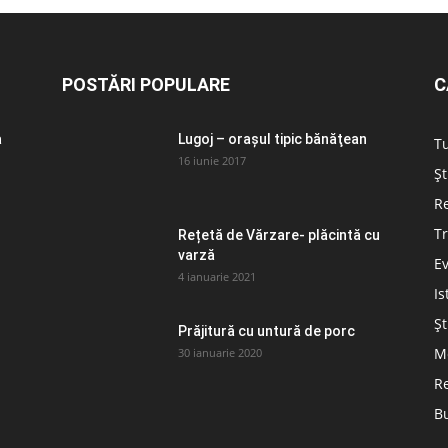
POSTĂRI POPULARE
C
a
Lugoj – orașul tipic bănăţean
T
16 iunie 2017
Șt
Re
Tr
Rețetă de Vărzare- plăcintă cu
varză
E
4 ianuarie 2021
Is
Șt
Prăjitură cu untură de porc
Me
30 ianuarie 2020
Re
B