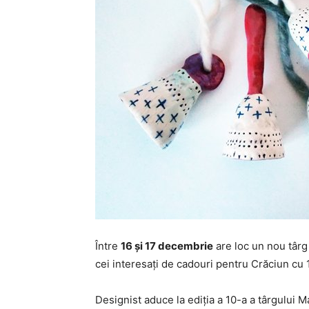
Între
16 şi 17 decembrie
are loc un nou târ
cei interesați de cadouri pentru Crăciun cu
Designist aduce la ediţia a 10-a a târgului M