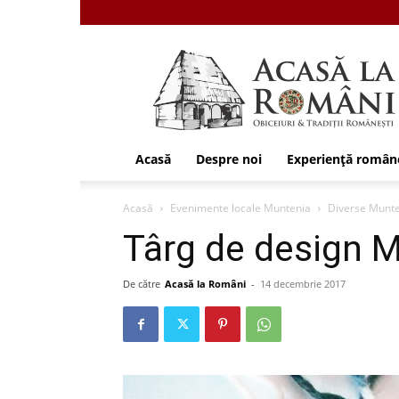
Acasa
la
Romani
Acasă
Despre noi
Experiență român
Acasă
Evenimente locale Muntenia
Diverse Munt
Târg de design 
De către
Acasă la Români
-
14 decembrie 2017