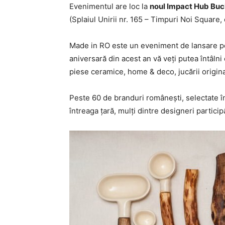
Evenimentul are loc la
noul Impact Hub Buc
(Splaiul Unirii nr. 165 – Timpuri Noi Square, c
Made in RO este un eveniment de lansare pe
aniversară din acest an vă veţi putea întâlni 
piese ceramice, home & deco, jucării original
Peste 60 de branduri româneşti, selectate î
întreaga ţară, mulţi dintre designeri particip