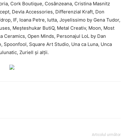
ria, Cork Boutique, Cosânzeana, Cristina Masnitz
ept, Devla Accessories, Differenzial Kraft, Don
drop, IF, Ioana Petre, Iutta, Joyelissimo by Gena Tudor,
Houses, Meșteshukar ButiQ, Metal Creativ, Moon, Most
ca Ceramics, Open Minds, Personajul LoL by Dan
e, Spoonfool, Square Art Studio, Una ca Luna, Unca
natic, Zuriell și alții.
Articolul următor