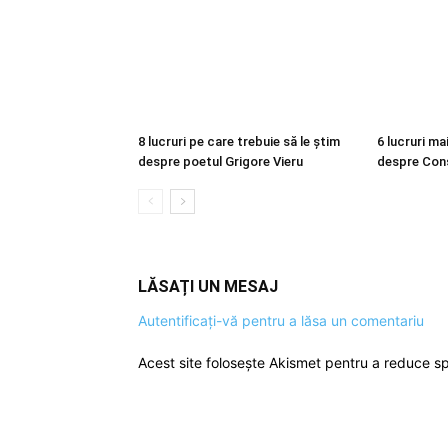
8 lucruri pe care trebuie să le știm
6 lucruri m
despre poetul Grigore Vieru
despre Cons
LĂSAȚI UN MESAJ
Autentificați-vă pentru a lăsa un comentariu
Acest site folosește Akismet pentru a reduce 