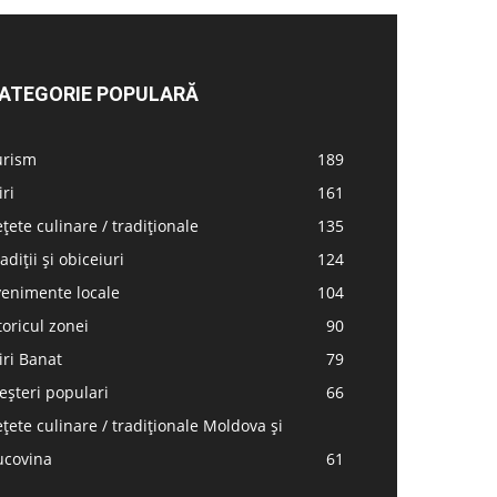
ATEGORIE POPULARĂ
urism
189
iri
161
țete culinare / tradiționale
135
adiții și obiceiuri
124
venimente locale
104
toricul zonei
90
iri Banat
79
șteri populari
66
țete culinare / tradiționale Moldova și
ucovina
61