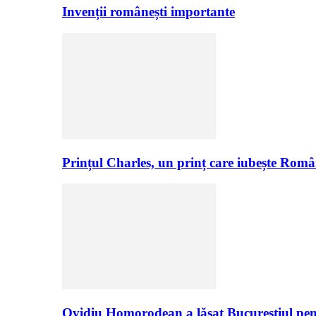
Invenții românești importante
Prințul Charles, un prinț care iubește Româ
Ovidiu Homorodean a lăsat Bucureștiul pen