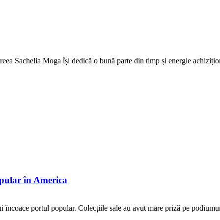
eea Sachelia Moga își dedică o bună parte din timp și energie achizițio
pular în America
 încoace portul popular. Colecțiile sale au avut mare priză pe podiumuri