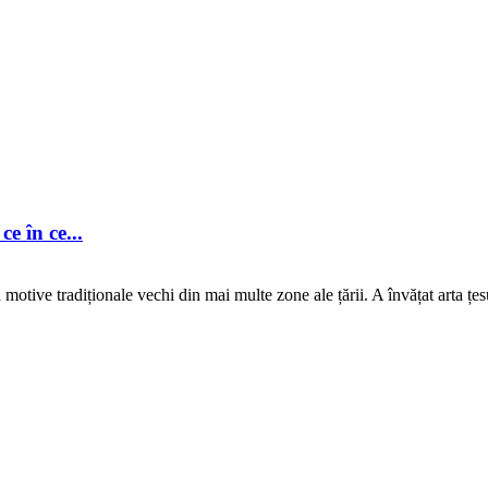
ce în ce...
tive tradiționale vechi din mai multe zone ale țării. A învățat arta țesu