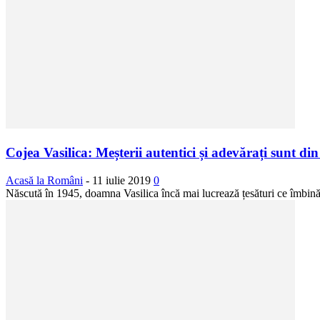
Cojea Vasilica: Meșterii autentici și adevărați sunt din 
Acasă la Români
-
11 iulie 2019
0
Născută în 1945, doamna Vasilica încă mai lucrează țesături ce îmbină mo