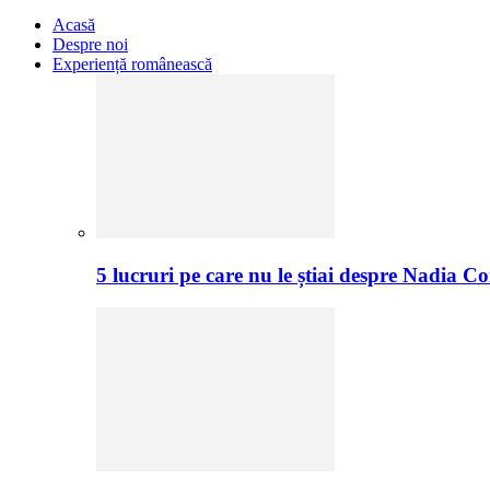
Acasă
Despre noi
Experiență românească
5 lucruri pe care nu le știai despre Nadia C