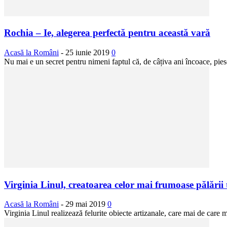
Rochia – Ie, alegerea perfectă pentru această vară
Acasă la Români
-
25 iunie 2019
0
Nu mai e un secret pentru nimeni faptul că, de câțiva ani încoace, piese
Virginia Linul, creatoarea celor mai frumoase pălării 
Acasă la Români
-
29 mai 2019
0
Virginia Linul realizează felurite obiecte artizanale, care mai de care 