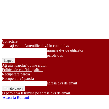
Conectare
Bine ați venit! Autentificați-vă in contul dvs
numele dvs de utilizator
parola dvs
Ați uitat parola? obține ajutor
Politica de confidențialitate
Recuperare parola
Recuperați-vă parola
adresa dvs de email
O parola va fi trimisă pe adresa dvs de email.
Acasa la Romani