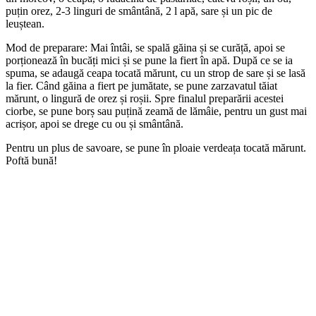
puțin orez, 2-3 linguri de smântână, 2 l apă, sare și un pic de
leuștean.
Mod de preparare: Mai întâi, se spală găina și se curăță, apoi se
porționează în bucăți mici și se pune la fiert în apă. După ce se ia
spuma, se adaugă ceapa tocată mărunt, cu un strop de sare și se lasă
la fier. Când găina a fiert pe jumătate, se pune zarzavatul tăiat
mărunt, o lingură de orez și roșii. Spre finalul preparării acestei
ciorbe, se pune borș sau puțină zeamă de lămâie, pentru un gust mai
acrișor, apoi se drege cu ou și smântână.
Pentru un plus de savoare, se pune în ploaie verdeața tocată mărunt.
Poftă bună!