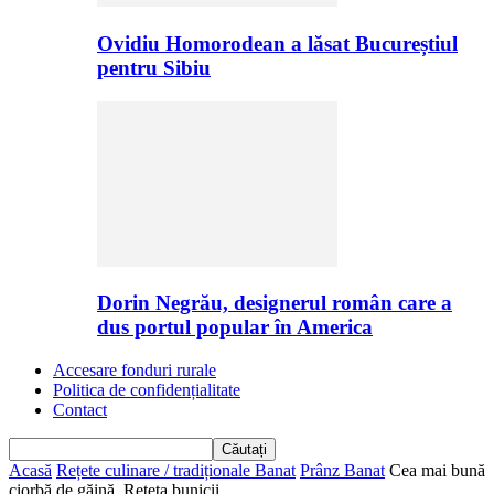
Ovidiu Homorodean a lăsat Bucureștiul
pentru Sibiu
Dorin Negrău, designerul român care a
dus portul popular în America
Accesare fonduri rurale
Politica de confidențialitate
Contact
Acasă
Rețete culinare / tradiționale Banat
Prânz Banat
Cea mai bună
ciorbă de găină. Rețeta bunicii