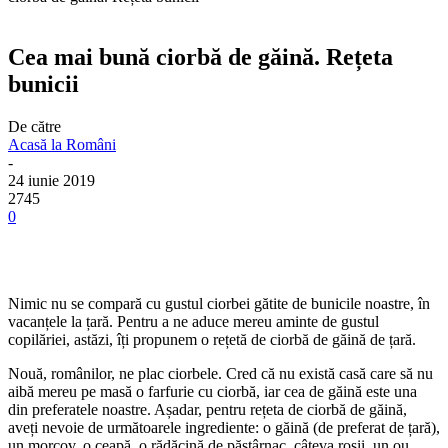
Cea mai bună ciorbă de găină. Rețeta
bunicii
De către
Acasă la Români
-
24 iunie 2019
2745
0
Nimic nu se compară cu gustul ciorbei gătite de bunicile noastre, în
vacanțele la țară. Pentru a ne aduce mereu aminte de gustul
copilăriei, astăzi, îți propunem o rețetă de ciorbă de găină de țară.
Nouă, românilor, ne plac ciorbele. Cred că nu există casă care să nu
aibă mereu pe masă o farfurie cu ciorbă, iar cea de găină este una
din preferatele noastre. Așadar, pentru rețeta de ciorbă de găină,
aveți nevoie de următoarele ingrediente: o găină (de preferat de țară),
un morcov, o ceapă, o rădăcină de păstârnac, câteva roșii, un ou,