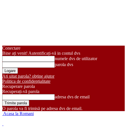
Conectare
Bine ați venit! Autentificați-vă in contul dvs
numele dvs de utilizator
parola dvs
Ați uitat parola? obține ajutor
Politica de confidențialitate
Recuperare parola
Recuperați-vă parola
adresa dvs de email
O parola va fi trimisă pe adresa dvs de email.
Acasa la Romani