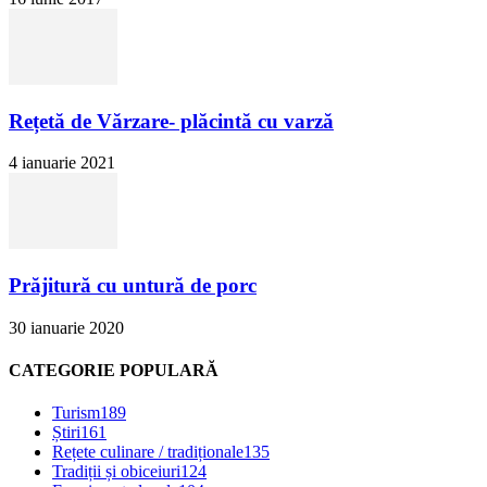
Rețetă de Vărzare- plăcintă cu varză
4 ianuarie 2021
Prăjitură cu untură de porc
30 ianuarie 2020
CATEGORIE POPULARĂ
Turism
189
Știri
161
Rețete culinare / tradiționale
135
Tradiții și obiceiuri
124