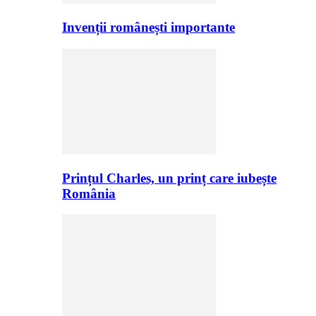
Invenții românești importante
Prințul Charles, un prinț care iubește
România