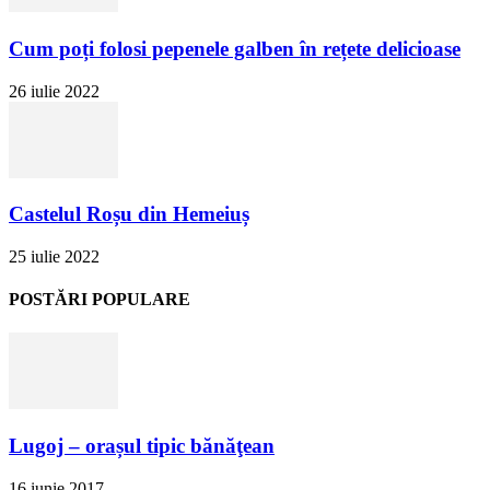
Cum poți folosi pepenele galben în rețete delicioase
26 iulie 2022
Castelul Roșu din Hemeiuș
25 iulie 2022
POSTĂRI POPULARE
Lugoj – orașul tipic bănăţean
16 iunie 2017