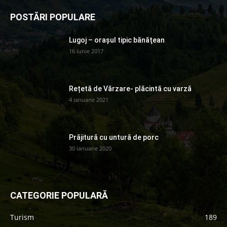
POSTĂRI POPULARE
Lugoj – orașul tipic bănăţean
16 iunie 2017
Rețetă de Vărzare- plăcintă cu varză
4 ianuarie 2021
Prăjitură cu untură de porc
30 ianuarie 2020
CATEGORIE POPULARĂ
Turism
189