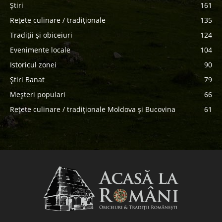
Știri
161
Rețete culinare / tradiționale
135
Tradiții și obiceiuri
124
Evenimente locale
104
Istoricul zonei
90
Știri Banat
79
Meșteri populari
66
Rețete culinare / tradiționale Moldova și Bucovina
61