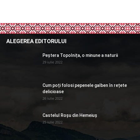
ALEGEREA EDITORULUI
Peștera Topolnița, o minune a naturii
29 iulie 2022
Cum poți folosi pepenele galben în rețete
delicioase
26 iulie 2022
Castelul Roșu din Hemeiuș
25 iulie 2022