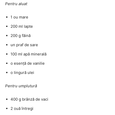
Pentru aluat
1 ou mare
200 ml lapte
200 g făină
un praf de sare
100 ml apă minerală
o esență de vanilie
o lingură ulei
Pentru umplutură
400 g brânză de vaci
2 ouă întregi