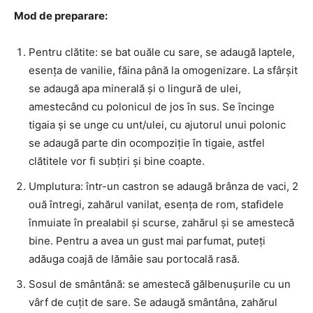
Mod de preparare:
Pentru clătite: se bat ouăle cu sare, se adaugă laptele,
esența de vanilie, făina până la omogenizare. La sfârșit
se adaugă apa minerală și o lingură de ulei,
amestecând cu polonicul de jos în sus. Se încinge
tigaia și se unge cu unt/ulei, cu ajutorul unui polonic
se adaugă parte din ocompoziție în tigaie, astfel
clătitele vor fi subțiri și bine coapte.
Umplutura: într-un castron se adaugă brânza de vaci, 2
ouă întregi, zahărul vanilat, esența de rom, stafidele
înmuiate în prealabil și scurse, zahărul și se amestecă
bine. Pentru a avea un gust mai parfumat, puteți
adăuga coajă de lămâie sau portocală rasă.
Sosul de smântână: se amestecă gălbenușurile cu un
vârf de cuțit de sare. Se adaugă smântâna, zahărul