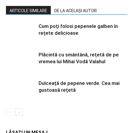
ARTICOLE SIMILARE
DE LA ACELAȘI AUTOR
Cum poți folosi pepenele galben în
rețete delicioase
Plăcintă cu smântână, rețetă de pe
vremea lui Mihai Vodă Valahul
Dulceață de pepene verde. Cea mai
gustoasă rețetă
LĂSAȚI UN MESAJ