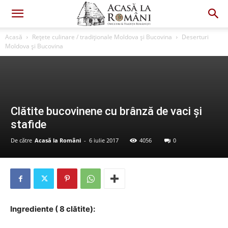
Acasă
Rețete culinare / tradiționale Moldova și Bucovina
Deserturi
Moldova și Bucovina
Clătite bucovinene cu brânză de vaci și
stafide
De către
Acasă la Români
-
6 iulie 2017
4056
0
Ingrediente ( 8 clătite):