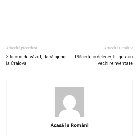
Articolul precedent
Articolul următor
3 lucruri de văzut, dacă ajungi
Plăcinte ardelenești- gusturi
la Craiova
vechi reinventate
Acasă la Români