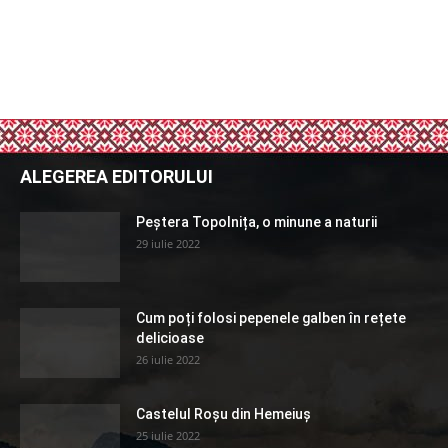
ALEGEREA EDITORULUI
Peștera Topolnița, o minune a naturii
29 iulie 2022
Cum poți folosi pepenele galben în rețete
delicioase
26 iulie 2022
Castelul Roșu din Hemeiuș
25 iulie 2022