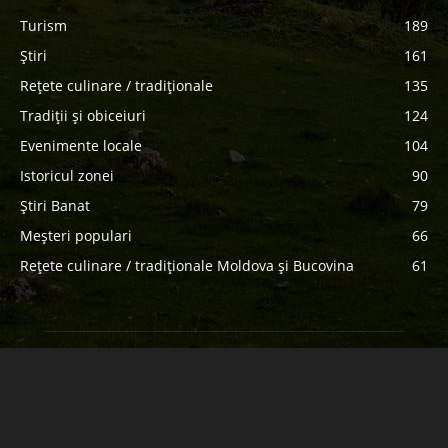
Turism
189
Știri
161
Rețete culinare / tradiționale
135
Tradiții și obiceiuri
124
Evenimente locale
104
Istoricul zonei
90
Știri Banat
79
Meșteri populari
66
Rețete culinare / tradiționale Moldova și Bucovina
61