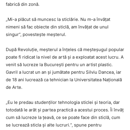
fabrică din zonă.
„Mi-a plăcut să muncesc la sticlărie. Nu m-a învăţat
nimeni să fac obiecte din sticlă, am învăţat de unul
singur“, povesteşte meşterul.
După Revoluție, meșterul a înțeles că meşteşugul popular
poate fi ridicat la nivel de artă şi a exploatat acest lucru. A
venit să lucreze la București pentru un artist plastic.
Gavril a lucrat un an şi jumătate pentru Silviu Dancea, iar
de 18 ani lucrează ca tehnician la Universitatea Naţională
de Arte.
„Eu le predau studenţilor tehnologia sticlei şi teoria, dar
totodată le arăt şi partea practică a acestui proces. Îi învăţ
cum să lucreze la ţeavă, ce se poate face din sticlă, cum
se lucrează sticla şi alte lucruri.“, spune pentru