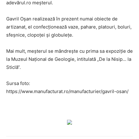
adevărul.ro meșterul.
Gavril Oșan realizează în prezent numai obiecte de
artizanat, el confecţionează vaze, pahare, platouri, boluri,
sfeşnice, clopoţei şi globuleţe.
Mai mult, meșterul se mândrește cu prima sa expoziţie de
la Muzeul Naţional de Geologie, intitulată „De la Nisip… la
Sticlă“.
Sursa foto:
https://www.manufacturat.ro/manufacturier/gavril-osan/