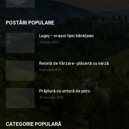
POSTĂRI POPULARE
Lugoj – orașul tipic bănăţean
16 iunie 2017
Rețetă de Vărzare- plăcintă cu varză
4 ianuarie 2021
Prăjitură cu untură de porc
30 ianuarie 2020
CATEGORIE POPULARĂ