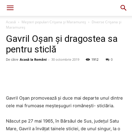
Acasă
Meșteri populari Crișana și Maramureș
Diverse Crișana și
Maramureș
Gavril Oșan și dragostea sa
pentru sticlă
De către
Acasă la Români
-
30 octombrie 2019
1912
0
Gavril Oșan promovează și duce mai departe unul dintre
cele mai frumoase meșteșuguri românești- sticlăria.
Născut pe 27 mai 1965, în Bârsăul de Sus, judeţul Satu
Mare, Gavril a învățat tainele sticlei, de unul singur, la o