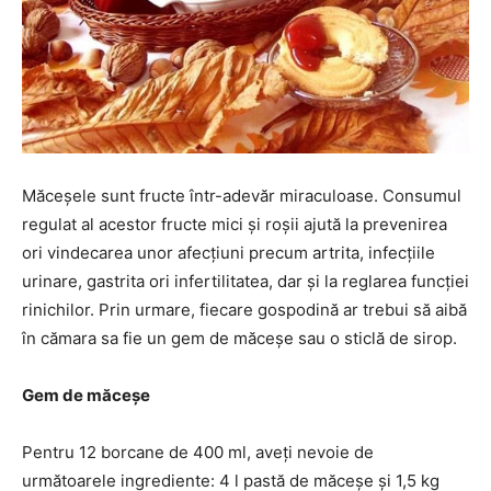
Măceșele sunt fructe într-adevăr miraculoase. Consumul
regulat al acestor fructe mici și roșii ajută la prevenirea
ori vindecarea unor afecţiuni precum artrita, infecţiile
urinare, gastrita ori infertilitatea, dar și la reglarea funcţiei
rinichilor. Prin urmare, fiecare gospodină ar trebui să aibă
în cămara sa fie un gem de măceșe sau o sticlă de sirop.
Gem de măceșe
Pentru 12 borcane de 400 ml, aveți nevoie de
următoarele ingrediente: 4 l pastă de măceşe și 1,5 kg