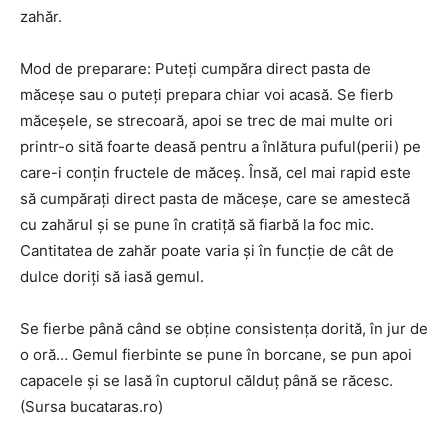
zahăr.
Mod de preparare: Puteți cumpăra direct pasta de
măceșe sau o puteți prepara chiar voi acasă. Se fierb
măceşele, se strecoară, apoi se trec de mai multe ori
printr-o sită foarte deasă pentru a înlătura puful(perii) pe
care-i conţin fructele de măceş. Însă, cel mai rapid este
să cumpărați direct pasta de măceșe, care se amestecă
cu zahărul și se pune în cratiță să fiarbă la foc mic.
Cantitatea de zahăr poate varia și în funcție de cât de
dulce doriți să iasă gemul.
Se fierbe până când se obține consistența dorită, în jur de
o oră… Gemul fierbinte se pune în borcane, se pun apoi
capacele și se lasă în cuptorul călduț până se răcesc.
(Sursa bucataras.ro)