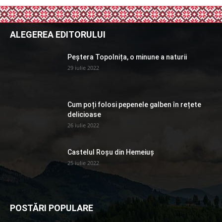
ALEGEREA EDITORULUI
Peștera Topolnița, o minune a naturii
29 iulie 2022
Cum poți folosi pepenele galben în rețete
delicioase
26 iulie 2022
Castelul Roșu din Hemeiuș
25 iulie 2022
POSTĂRI POPULARE