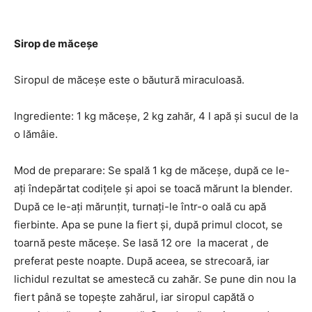
Sirop de măceșe
Siropul de măceșe este o băutură miraculoasă.
Ingrediente: 1 kg măceșe, 2 kg zahăr, 4 l apă și sucul de la
o lămâie.
Mod de preparare: Se spală 1 kg de măceșe, după ce le-
ați îndepărtat codițele și apoi se toacă mărunt la blender.
După ce le-ați mărunțit, turnați-le într-o oală cu apă
fierbinte. Apa se pune la fiert și, după primul clocot, se
toarnă peste măceșe. Se lasă 12 ore la macerat , de
preferat peste noapte. După aceea, se strecoară, iar
lichidul rezultat se amestecă cu zahăr. Se pune din nou la
fiert până se topește zahărul, iar siropul capătă o