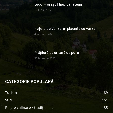
Lugoj – orașul tipic bănăţean
16 iunie 2017
Rețetă de Vărzare- plăcintă cu varză
4 ianuarie 2021
Prăjitură cu untură de porc
30 ianuarie 2020
CATEGORIE POPULARĂ
Turism
189
Știri
161
Rețete culinare / tradiționale
135