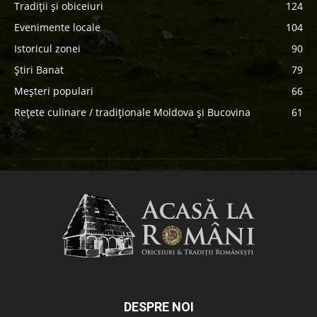
Tradiții și obiceiuri
124
Evenimente locale
104
Istoricul zonei
90
Știri Banat
79
Meșteri populari
66
Rețete culinare / tradiționale Moldova și Bucovina
61
DESPRE NOI