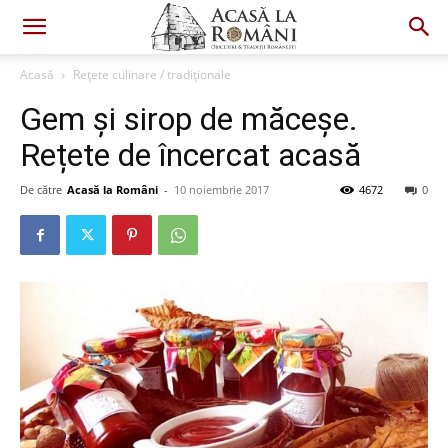
Acasă
Rețete culinare / tradiționale
Gem și sirop de măceșe.
Rețete de încercat acasă
De către
Acasă la Români
-
10 noiembrie 2017
4672
0