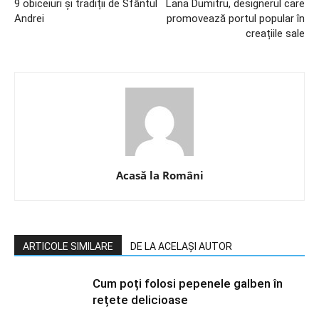
9 obiceiuri și tradiții de Sfântul
Lana Dumitru, designerul care
Andrei
promovează portul popular în
creațiile sale
Acasă la Români
ARTICOLE SIMILARE
DE LA ACELAȘI AUTOR
Cum poți folosi pepenele galben în
rețete delicioase