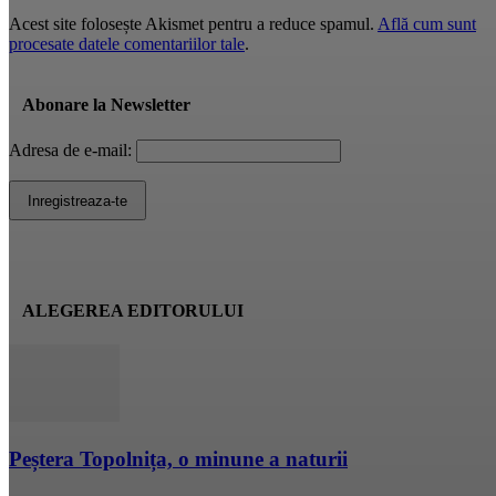
Acest site folosește Akismet pentru a reduce spamul.
Află cum sunt
procesate datele comentariilor tale
.
Abonare la Newsletter
Adresa de e-mail:
ALEGEREA EDITORULUI
Peștera Topolnița, o minune a naturii