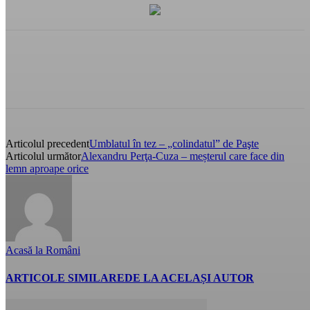
Articolul precedent
Umblatul în tez – „colindatul” de Paşte
Articolul următor
Alexandru Perţa-Cuza – meșterul care face din
lemn aproape orice
Acasă la Români
ARTICOLE SIMILARE
DE LA ACELAȘI AUTOR