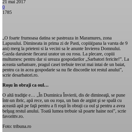
21 mai 2017
0
1785
„O foarte frumoasa datina se pastreaza in Maramures, zona
Lapusului. Dimineata in prima zi de Pasti, copiii(pana la varsta de 9
ani) merg la prieteni si la vecini sa le anunte Invierea Domnului.
Gazda daruieste fiecarui urator un ou rosu. La plecare, copiii
multumesc pentru dar si ureaza gospodarilor „Sarbatori fericite!”. La
aceasta sarbatoare, pragul casei trebuie trecut mai intai de un baiat,
pentru ca in acea gospodarie sa nu fie discordie tot restul anului”,
scrie desarbatori.ro.
Roşu în obraji ca oul…
O altă tradiţie e… „În Duminica Învierii, dis de dimineaţă, se pune
într-un ibric, apă rece, un ou roşu, un ban de argint şi se spală cu
această apă pe faţă pentru a fi roşii în obraji ca oul şi pentru a avea
belşug restul anului. Toată lumea trebuie să poarte haine noi”, scrie
favorittv.ro.
Foto: tribuna.ro