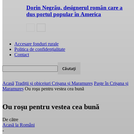
Dorin Negrău, designerul român care a
dus portul popular în America
Accesare fonduri rurale
Politica de confidențialitate
Contact
Acasă
Tradiții și obiceiuri Crișana și Maramureș
Paște în Crișana și
Maramureș
Ou roşu pentru vestea cea bună
Ou roşu pentru vestea cea bună
De către
Acasă la Români
-