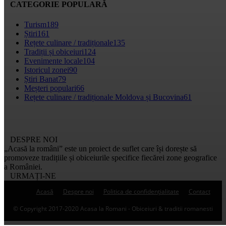
CATEGORIE POPULARĂ
Turism
189
Știri
161
Rețete culinare / tradiționale
135
Tradiții și obiceiuri
124
Evenimente locale
104
Istoricul zonei
90
Știri Banat
79
Meșteri populari
66
Rețete culinare / tradiționale Moldova și Bucovina
61
DESPRE NOI
„Acasă la români” este un proiect de suflet care își dorește să
promoveze tradițiile și obiceiurile specifice fiecărei zone geografice
a României.
URMAȚI-NE
Acasă
Despre noi
Politica de confidențialitate
Contact
© Copyright 2017-2020 Acasa la Romani - Obiceiuri & traditii romanesti