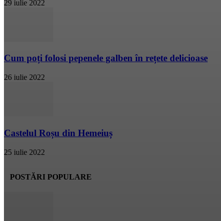
29 iulie 2022
Cum poți folosi pepenele galben în rețete delicioase
26 iulie 2022
Castelul Roșu din Hemeiuș
25 iulie 2022
POSTĂRI POPULARE