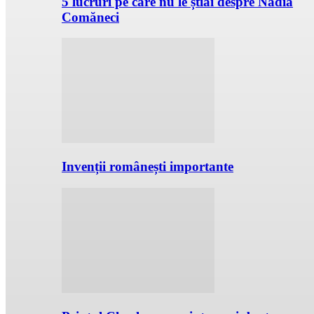
5 lucruri pe care nu le știai despre Nadia
Comăneci
Invenții românești importante