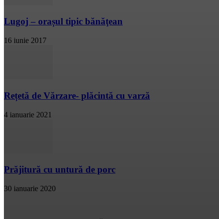
Lugoj – orașul tipic bănăţean
16 iunie 2017
Rețetă de Vărzare- plăcintă cu varză
4 ianuarie 2021
Prăjitură cu untură de porc
30 ianuarie 2020