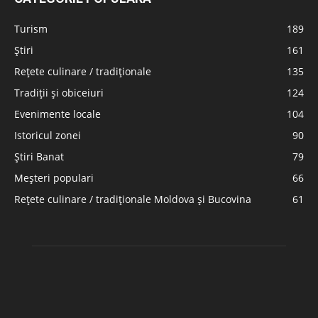
Turism
189
Știri
161
Rețete culinare / tradiționale
135
Tradiții și obiceiuri
124
Evenimente locale
104
Istoricul zonei
90
Știri Banat
79
Meșteri populari
66
Rețete culinare / tradiționale Moldova și Bucovina
61