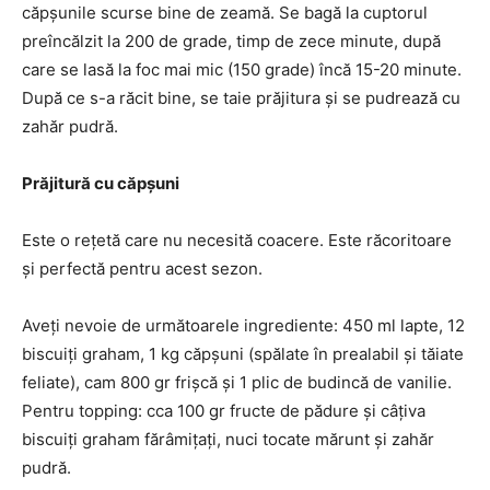
căpșunile scurse bine de zeamă. Se bagă la cuptorul
preîncălzit la 200 de grade, timp de zece minute, după
care se lasă la foc mai mic (150 grade) încă 15-20 minute.
După ce s-a răcit bine, se taie prăjitura și se pudrează cu
zahăr pudră.
Prăjitură cu căpșuni
Este o rețetă care nu necesită coacere. Este răcoritoare
și perfectă pentru acest sezon.
Aveți nevoie de următoarele ingrediente: 450 ml lapte, 12
biscuiți graham, 1 kg căpșuni (spălate în prealabil și tăiate
feliate), cam 800 gr frișcă și 1 plic de budincă de vanilie.
Pentru topping: cca 100 gr fructe de pădure și câțiva
biscuiți graham fărâmițați, nuci tocate mărunt și zahăr
pudră.