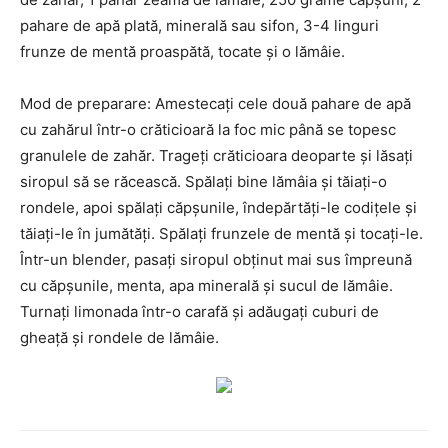
pahare de apă plată, minerală sau sifon, 3-4 linguri
frunze de mentă proaspătă, tocate și o lămâie.
Mod de preparare: Amestecați cele două pahare de apă
cu zahărul într-o crăticioară la foc mic până se topesc
granulele de zahăr. Trageți crăticioara deoparte și lăsați
siropul să se răcească. Spălați bine lămâia și tăiați-o
rondele, apoi spălați căpșunile, îndepărtăți-le codițele și
tăiați-le în jumătăți. Spălați frunzele de mentă și tocați-le.
Într-un blender, pasați siropul obținut mai sus împreună
cu căpșunile, menta, apa minerală și sucul de lămâie.
Turnați limonada într-o carafă și adăugați cuburi de
gheață și rondele de lămâie.