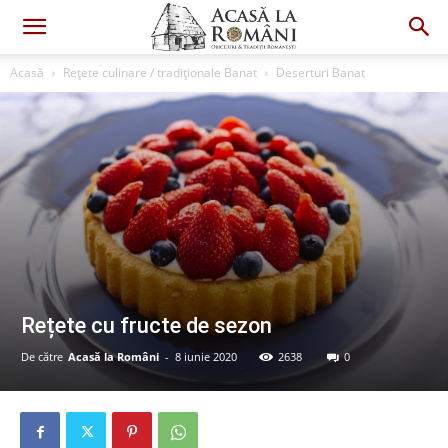
Acasă
Rețete culinare / tradiționale Banat
Deserturi Banat
Rețete cu fructe de sezon
De către
Acasă la Români
-
8 iunie 2020
2638
0