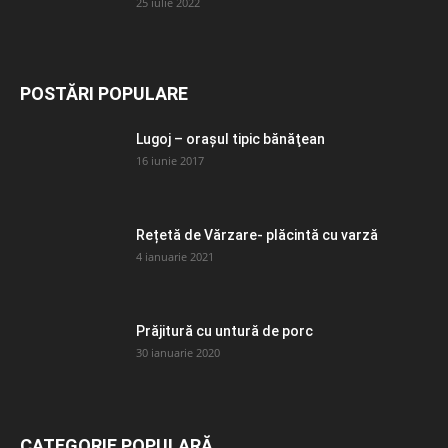
25 iulie 2022
POSTĂRI POPULARE
Lugoj – orașul tipic bănăţean
16 iunie 2017
Rețetă de Vărzare- plăcintă cu varză
4 ianuarie 2021
Prăjitură cu untură de porc
30 ianuarie 2020
CATEGORIE POPULARĂ