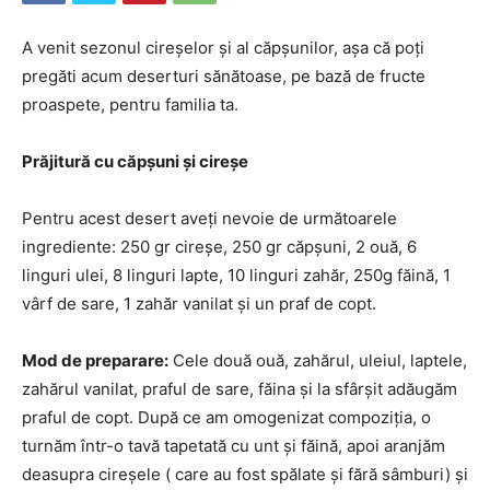
A venit sezonul cireșelor și al căpșunilor, așa că poți
pregăti acum deserturi sănătoase, pe bază de fructe
proaspete, pentru familia ta.
Prăjitură cu căpșuni și cireșe
Pentru acest desert aveți nevoie de următoarele
ingrediente: 250 gr cireșe, 250 gr căpșuni, 2 ouă, 6
linguri ulei, 8 linguri lapte, 10 linguri zahăr, 250g făină, 1
vârf de sare, 1 zahăr vanilat și un praf de copt.
Mod de preparare:
Cele două ouă, zahărul, uleiul, laptele,
zahărul vanilat, praful de sare, făina și la sfârșit adăugăm
praful de copt. După ce am omogenizat compoziția, o
turnăm într-o tavă tapetată cu unt și făină, apoi aranjăm
deasupra cireșele ( care au fost spălate și fără sâmburi) și