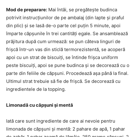
Mod de preparare:
Mai întâi, se pregătește budinca
potrivit instrucțiunilor de pe ambalaj (din lapte și praful
din plic) și se lasă de-o parte cel puțin 5 minute, apoi
împarte căpșunile în trei cantități egale. Se ansamblează
prăjitura după cum urmează: se pun câteva linguri de
frișcă într-un vas din sticlă termorezistentă, se acoperă
apoi cu un strat de biscuiți, se întinde frișca uniform
peste biscuiți, apoi se pune budinca și se decorează cu o
parte din feliile de căpșuni. Procedează așa până la final.
Ultimul strat trebuie să fie de frișcă. Se decorează cu
ingredientele de la topping.
Limonadă cu căpșuni și mentă
Iată care sunt ingrediente de care ai nevoie pentru
limonada de căpșuni și mentă: 2 pahare de apă, 1 pahar
de zahăr, 1 pahar zeamă de lămâie, 250 grame căpșuni, 2