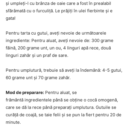
și umpleți-l cu brânza de oaie care a fost în prealabil
sfărâmată cu o furculiță. Le prăjiți în ulei fierbinte și e
gata!
Pentru tarta cu gutui, aveți nevoie de următoarele
ingrediente: Pentru aluat, aveți nevoie de: 300 grame
făină, 200 grame unt, un ou, 4 linguri apă rece, două
linguri zahăr și un praf de sare.
Pentru umplutură, trebuie să aveți la îndemână: 4-5 gutui,
60 grame unt și 70 grame zahăr.
Mod de preparare:
Pentru aluat, se
frământă ingredientele până se obține o cocă omogenă,
care se dă la rece până preparați umplutura. Gutuile se
curăță de coajă, se taie felii și se pun la fiert pentru 20 de
minute.