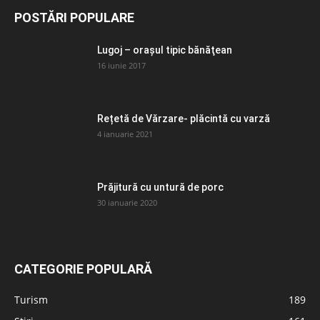
POSTĂRI POPULARE
Lugoj – orașul tipic bănăţean
16 iunie 2017
Rețetă de Vărzare- plăcintă cu varză
4 ianuarie 2021
Prăjitură cu untură de porc
30 ianuarie 2020
CATEGORIE POPULARĂ
Turism
189