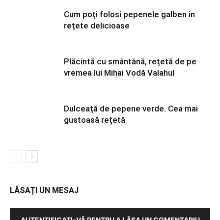
Cum poți folosi pepenele galben în
rețete delicioase
Plăcintă cu smântână, rețetă de pe
vremea lui Mihai Vodă Valahul
Dulceață de pepene verde. Cea mai
gustoasă rețetă
LĂSAȚI UN MESAJ
AUTENTIFICAȚI-VĂ PENTRU A LĂSA UN COMENTARIU