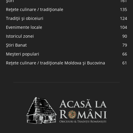
Știri
161
Rețete culinare / tradiționale
135
Tradiții și obiceiuri
124
Evenimente locale
104
Istoricul zonei
90
Știri Banat
79
Meșteri populari
66
Rețete culinare / tradiționale Moldova și Bucovina
61