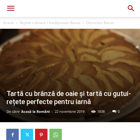
Acasă
Rețete culinare / tradiționale Banat
Deserturi Banat
Tartă cu brânză de oaie și tartă cu gutui-
rețete perfecte pentru iarnă
De către
Acasă la Români
-
22 noiembrie 2019
1838
0