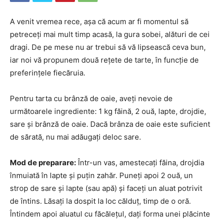
A venit vremea rece, așa că acum ar fi momentul să
petreceți mai mult timp acasă, la gura sobei, alături de cei
dragi. De pe mese nu ar trebui să vă lipsească ceva bun,
iar noi vă propunem două rețete de tarte, în funcție de
preferințele fiecăruia.
Pentru tarta cu brânză de oaie, aveți nevoie de
următoarele ingrediente: 1 kg făină, 2 ouă, lapte, drojdie,
sare și brânză de oaie. Dacă brânza de oaie este suficient
de sărată, nu mai adăugați deloc sare.
Mod de preparare:
Într-un vas, amestecați făina, drojdia
înmuiată în lapte și puțin zahăr. Puneți apoi 2 ouă, un
strop de sare și lapte (sau apă) și faceți un aluat potrivit
de întins. Lăsați la dospit la loc călduț, timp de o oră.
Întindem apoi aluatul cu făcălețul, dați forma unei plăcinte